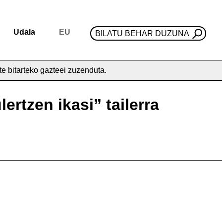
Udala
EU
BILATU BEHAR DUZUNA
te bitarteko gazteei zuzenduta.
rtzen ikasi” tailerra