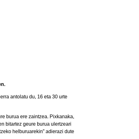
en.
erra antolatu du, 16 eta 30 urte
gure burua ere zaintzea. Pixkanaka,
n bitartez geure burua ulertzeari
zeko helburuarekin” adierazi dute