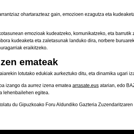
rantziaz ohartarazteaz gain, emozioen ezagutza eta kudeaketa 
kotasunean emozioak kudeatzeko, komunikatzeko, eta barrutik z
nbora kudeaketa eta zaletasunak landuko dira, norbere buruarek
uragarriak eraikitzeko.
izen emateak
gaiarekin lotutako edukiak aurkeztuko ditu, eta dinamika ugari i
koa izango da aurrez izena ematea
arrasate.eus
atarian, edo BA
a lehenbailehen egitea.
antolatu du Gipuzkoako Foru Aldundiko Gazteria Zuzendaritzare