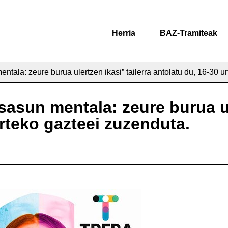
Herria
BAZ-Tramiteak
tala: zeure burua ulertzen ikasi” tailerra antolatu du, 16-30 ur
asun mentala: zeure burua ule
arteko gazteei zuzenduta.