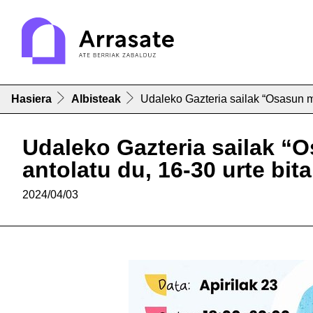
Hasiera
Albisteak
Udaleko Gazteria sailak “Osasun men
Udaleko Gazteria sailak “Os
antolatu du, 16-30 urte bit
2024/04/03