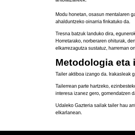
Modu honetan, osasun mentalaren gar
ahalduntzeko oinarria finkatuko da.
Tresna batzuk landuko dira, egunero
Horretarako, norberaren ohiturak, de
elkarrezagutza sustatuz, harreman on
Metodologia eta 
Tailer aktiboa izango da. Irakasleak 
Tailerrean parte hartzeko, ezinbeste
interesa izanez gero, gomendatzen d
Udaleko Gazteria sailak tailer hau 
elkarlanean.