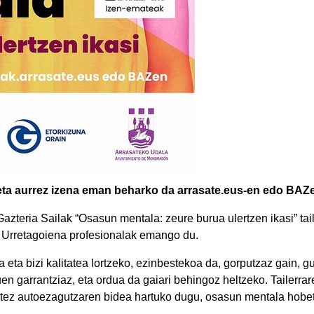
, eta aurrez izena eman beharko da arrasate.eus-en edo BAZ
azteria Sailak “Osasun mentala: zeure burua ulertzen ikasi” tail
oa Urretagoiena profesionalak emango du.
a eta bizi kalitatea lortzeko, ezinbestekoa da, gorputzaz gain, 
n garrantziaz, eta ordua da gaiari behingoz heltzeko. Tailerrare
rtez autoezagutzaren bidea hartuko dugu, osasun mentala hobet