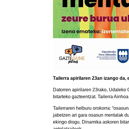
Tailerra apirilaren 23an izango da
Datorren apirilaren 23rako, Udaleko G
bitarteko gazteentzat. Tailerra Ainh
Tailerraren helburu orokorra: “osasun
jabetzen ari gara osasun mentalak due
ekingo diogu. Dinamika askoren bita
antolatzaileek.