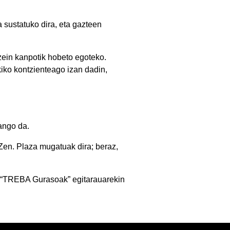
sustatuko dira, eta gazteen
ein kanpotik hobeto egoteko.
iko kontzienteago izan dadin,
zango da.
Zen. Plaza mugatuak dira; beraz,
n “TREBA Gurasoak” egitarauarekin