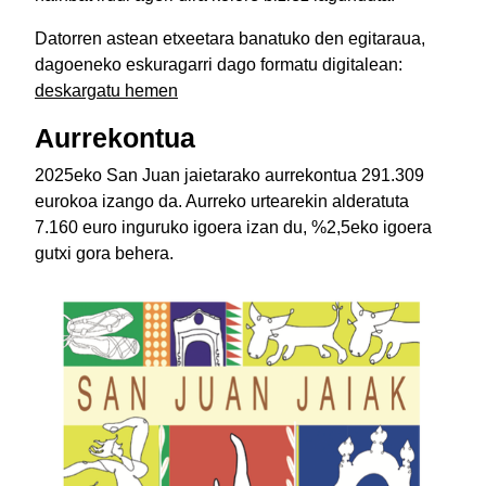
Datorren astean etxeetara banatuko den egitaraua,
dagoeneko eskuragarri dago formatu digitalean:
deskargatu hemen
Aurrekontua
2025eko San Juan jaietarako aurrekontua 291.309
eurokoa izango da. Aurreko urtearekin alderatuta
7.160 euro inguruko igoera izan du, %2,5eko igoera
gutxi gora behera.