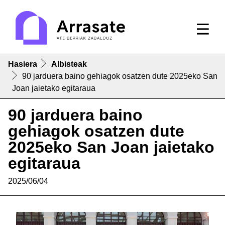
Hasiera
Albisteak
90 jarduera baino gehiagok osatzen dute 2025eko San
Joan jaietako egitaraua
90 jarduera baino
gehiagok osatzen dute
2025eko San Joan jaietako
egitaraua
2025/06/04