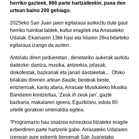
herriko gazteek, 866 parte hartzaileekin, pasa den
urtean baino 200 gehiago.
2025eko San Juan jaien egitaraua aurkeztu dute gaur
herriko hainbat taldek, kultur eragilek eta Arrasateko
Udalak. Ekainaren 13tik hasi eta hilaren 26ra bitarteko
egitaraua izango da aurten.
Antolatu diren jardueretan , denetariko aukerak aurkitu
daitezke: dantza, musika, antzerkia, jolasak,
diskofestak, bazkariak eta janari dastaketak… Ohiko
bilakatu direnen artean daude, besteak beste,
entzierroak, kantu afaria, Arrasate Musikaleko Musika
Bandaren kontzertua, ‘Zeuk iñ zeuk jan’, gazte
bazkaria, makalaren igoera, Eguzkilaru, edota 80
urtetik gorakoei omenaldia egitea.
“Programazio hau osatzea ezinezkoa litzateke eragile
ezberdinen parte hartzerik gabe. Arrasateko Udalaren
izenean gure eskerrik beroenak San Juanetako