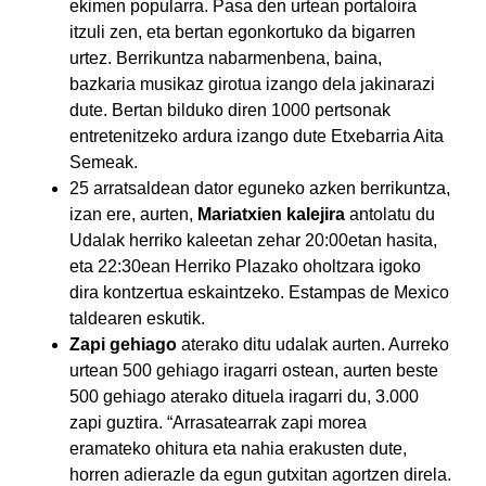
ekimen popularra. Pasa den urtean portaloira
itzuli zen, eta bertan egonkortuko da bigarren
urtez. Berrikuntza nabarmenbena, baina,
bazkaria musikaz girotua izango dela jakinarazi
dute. Bertan bilduko diren 1000 pertsonak
entretenitzeko ardura izango dute Etxebarria Aita
Semeak.
25 arratsaldean dator eguneko azken berrikuntza,
izan ere, aurten,
Mariatxien kalejira
antolatu du
Udalak herriko kaleetan zehar 20:00etan hasita,
eta 22:30ean Herriko Plazako oholtzara igoko
dira kontzertua eskaintzeko. Estampas de Mexico
taldearen eskutik.
Zapi gehiago
aterako ditu udalak aurten. Aurreko
urtean 500 gehiago iragarri ostean, aurten beste
500 gehiago aterako dituela iragarri du, 3.000
zapi guztira. “Arrasatearrak zapi morea
eramateko ohitura eta nahia erakusten dute,
horren adierazle da egun gutxitan agortzen direla.