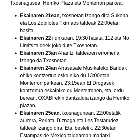
Txosnagusea, Herriko Plaza eta Monterron parkea:
Ekainaren 21ean
, txosnetan izango dira Sukena
eta Los Zopilotes Txirriaos taldeak 22:00etan
hasita.
Ekainaren 22
ilunkaran, 19:30 hasita, 112 eta No
Limits taldeek joko dute Txosnetan.
Ekainaren 23an
Ahantzi taldearen erromeria
izango da Txosnetan.
Ekainaren 24an
Arrasasate Musikaleko Bandak
ohiko kontzertua eskainiko du 13:00etan
Monterron parkean. 23:15ean El Drogasek
kontzertua eskainiko du Monterronen, eta, ordu
berean, OXABIrekin dantzaldia izango da Herriko
plazan.
Ekainaren 25ean
, txosnagunean, 22:00etatik
aurrera, Perlata, Biznaga eta Les Testarudez
taldeak izango dira. Eta, bestetik, 22:30etan
Estampas de Mexico taldearean mariatxi