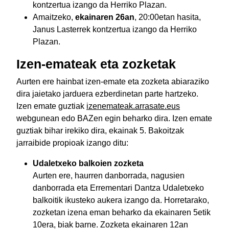
kontzertua izango da Herriko Plazan.
Amaitzeko,
ekainaren 26an
, 20:00etan hasita,
Janus Lasterrek kontzertua izango da Herriko
Plazan.
Izen-emateak eta zozketak
Aurten ere hainbat izen-emate eta zozketa abiaraziko
dira jaietako jarduera ezberdinetan parte hartzeko.
Izen emate guztiak
izenemateak.arrasate.eus
webgunean edo BAZen egin beharko dira. Izen emate
guztiak bihar irekiko dira, ekainak 5. Bakoitzak
jarraibide propioak izango ditu:
Udaletxeko balkoien zozketa
Aurten ere, haurren danborrada, nagusien
danborrada eta Errementari Dantza Udaletxeko
balkoitik ikusteko aukera izango da. Horretarako,
zozketan izena eman beharko da ekainaren 5etik
10era, biak barne. Zozketa ekainaren 12an