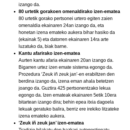
izango da.
80 urtetik gorakoen omenaldirako izen-ematea
80 urtetik gorako pertsonei urtero egiten zaien
omenaldia ekainaren 24an izango da, eta
honetan izena emateko aukera bihar hasiko da
(ekainak 5) eta datorren ekainaren 14ra arte
luzatuko da, biak barne.
Kantu afarirako izen-ematea
Aurten kantu afaria ekainaren 20an izango da.
Bigarren urtez izen emate sistema egongo da.
Prozedura ‘Zeuk iñ zeuk jan’-en erabiltzen den
berdina izango da, izena eman ahala betetzen
joango da. Guztira 425 pertsonentzako lekua
egongo da. Izen emateak ekainaren 5etik 10era
bitartean izango dira; behin epea itxia dagoela
lekuak geratuko balira, berriz ere irekiko litzateke
izena emateko aukera.
‘Zeuk iñ zeuk jan’ izen-ematea
Tradizio bilakatu den bazkari autogestionatu