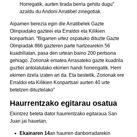
Horregatik, aurten tirada berria gehitu dugu”
azaldu du Andoni Arratibel zinegotiak.
Aipamen berezia egin die Arratibelek Gazte
Olinpiadako gazteei eta Erraldoi eta Kilikien
konpartsari. “Bigarren urtez ospatuko dituzte Gazte
Olinpiadak 866 gazteren parte hartzearekin 56
kuadrillatan, pasa den urtean baino 200 pertsona
gehiago. Zorionak ematea Arrasateko gazte kuadrila
guztiei antolatutako ekimen handi honengatik. Herri
ekimen itzela izaten ari da. Eta bestetik, Zorionak ere
Erraldoi eta Kilikien Konpartsari aurten 40 urte
betetzen dituztelako”
Haurrentzako egitarau osatua
Ekintzez beteta dator haurrentzako egitaraua San
Juan jai hauetan.
Ekainaren 14
an haurren danborradarekin