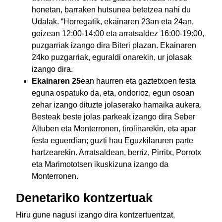
honetan, barraken hutsunea betetzea nahi du
Udalak. “Horregatik, ekainaren 23an eta 24an,
goizean 12:00-14:00 eta arratsaldez 16:00-19:00,
puzgarriak izango dira Biteri plazan. Ekainaren
24ko puzgarriak, eguraldi onarekin, ur jolasak
izango dira.
Ekainaren 25
ean haurren eta gaztetxoen festa
eguna ospatuko da, eta, ondorioz, egun osoan
zehar izango dituzte jolaserako hamaika aukera.
Besteak beste jolas parkeak izango dira Seber
Altuben eta Monterronen, tirolinarekin, eta apar
festa eguerdian; guzti hau Eguzkilaruren parte
hartzearekin. Arratsaldean, berriz, Pirritx, Porrotx
eta Marimototsen ikuskizuna izango da
Monterronen.
Denetariko kontzertuak
Hiru gune nagusi izango dira kontzertuentzat,