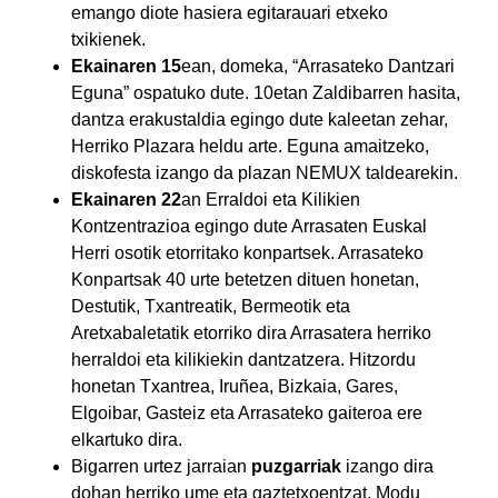
emango diote hasiera egitarauari etxeko
txikienek.
Ekainaren 15
ean, domeka, “Arrasateko Dantzari
Eguna” ospatuko dute. 10etan Zaldibarren hasita,
dantza erakustaldia egingo dute kaleetan zehar,
Herriko Plazara heldu arte. Eguna amaitzeko,
diskofesta izango da plazan NEMUX taldearekin.
Ekainaren 22
an Erraldoi eta Kilikien
Kontzentrazioa egingo dute Arrasaten Euskal
Herri osotik etorritako konpartsek. Arrasateko
Konpartsak 40 urte betetzen dituen honetan,
Destutik, Txantreatik, Bermeotik eta
Aretxabaletatik etorriko dira Arrasatera herriko
herraldoi eta kilikiekin dantzatzera. Hitzordu
honetan Txantrea, Iruñea, Bizkaia, Gares,
Elgoibar, Gasteiz eta Arrasateko gaiteroa ere
elkartuko dira.
Bigarren urtez jarraian
puzgarriak
izango dira
dohan herriko ume eta gaztetxoentzat. Modu