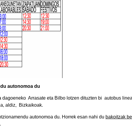
endu autonomoa du
goeneko Arrasate eta Bilbo lotzen dituzten bi autobus line
a, aldiz, Bizkaikoak.
 funtzionamendu autonomoa du. Horrek esan nahi du
bakoitzak be
.