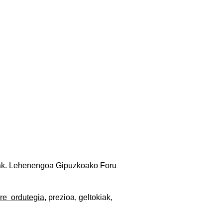
ak. Lehenengoa Gipuzkoako Foru
re ordutegia,
prezioa, geltokiak,