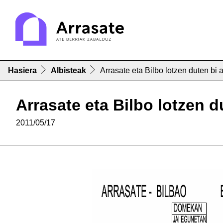
Hasiera
Albisteak
Arrasate eta Bilbo lotzen duten bi
Arrasate eta Bilbo lotzen 
2011/05/17