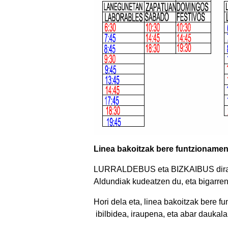
Linea bakoitzak bere funtzionam
LURRALDEBUS eta BIZKAIBUS dira da
Aldundiak kudeatzen du, eta bigarren
Hori dela eta, linea bakoitzak bere
ibilbidea, iraupena, eta abar daukala