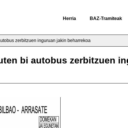
Herria
BAZ-Tramiteak
 autobus zerbitzuen inguruan jakin beharrekoa
duten bi autobus zerbitzuen i