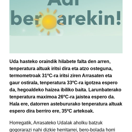
Uda hasteko oraindik hilabete falta den arren,
tenperatura altuak iritsi dira eta atzo osteguna,
termometroak 31ºC-ra iritsi ziren Arrasaten eta
gaur ostirala, tenperatura 33ºC-ra igotzea espero
da, hegoaldeko haizea ibiliko baita. Larunbaterako
tenperatura maximoa 26ºC-ra jaistea espero da.
Hala ere, datorren astebururako tenperatura altuak
espero dira berriro ere, 35ºC artekoak.
Horregatik, Arrasateko Udalak aholku batzuk
gogorarazi nahi dizkie herritarrei, bero-bolada horri