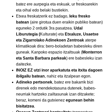
batez ere aurpegia eta eskuak, ur freskoarekin
eta oihal edo belaki bustiekin.
Etxea freskatzerik ez badago,
leku fresko
batean
(aire girotua duen eraikin publiko batean)
eguneko 2 ordutik 3ra pasatzea.
Udal
Liburutegia (
Kulturate) eta
Etxaluze, Usaetxe
eta Zigarrolako Adinekoen Zentroak
aterpe
klimatikoak dira: bero-boladetan babesleku diren
guneak. Kanpoko espazio itzaltsuak (
Monterron
eta Santa Barbara parkeak
) ere babesleku izan
daitezke.
INOIZ EZ utzi inor aparkatuta eta itxita dagoen
ibilgailu batean
, nahiz eta itzalpean egon.
Adineko pertsonek
, batez ere bakarrik bizi
direnek edo mendekotasuna dutenek, babes-
neurriak hartzeko zailtasunak izan ditzakete;
beraz, komeni da gutxienez
egunean behin
bisitatzea
.