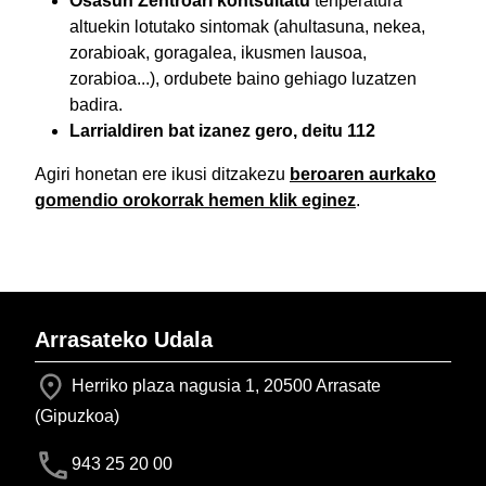
Osasun Zentroari kontsultatu
tenperatura
altuekin lotutako sintomak (ahultasuna, nekea,
zorabioak, goragalea, ikusmen lausoa,
zorabioa...), ordubete baino gehiago luzatzen
badira.
Larrialdiren bat izanez gero, deitu 112
Agiri honetan ere ikusi ditzakezu
beroaren aurkako
gomendio orokorrak hemen klik eginez
.
Arrasateko Udala
Herriko plaza nagusia 1, 20500 Arrasate
(Gipuzkoa)
943 25 20 00