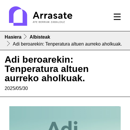
Hasiera
Albisteak
Adi beroarekin: Tenperatura altuen aurreko aholkuak.
Adi beroarekin:
Tenperatura altuen
aurreko aholkuak.
2025/05/30