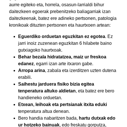
aurre egiteko eta, horrela, osasun-larrialdi bihur
daitezkeen egoerak prebenitzeko baliagarriak izan
daitezkeenak, batez ere adineko pertsonen, patologia
kronikoak dituzten pertsonen eta haurtxoen artean:
Eguerdiko orduetan eguzkitan ez egotea
. Ez
jarri inoiz zuzenean eguzkitan 6 hilabete baino
gutxiagoko haurtxoak.
Behar bezala hidratatzea, maiz ur freskoa
edanez
, egarri izan arte itxaron gabe.
Arropa arina
, zabala eta izerditzen uzten dutena
erabili.
Saihestu jarduera fisiko bizia egitea
tenperatura altuko aldietan
, eta batez ere bero
handieneko orduetan.
Etxean, leihoak eta pertsianak itxita eduki
tenperatura altua denean.
Bero handia nabaritzen bada,
hartu dutxak edo
ur hotzeko bainuak
, edo freskatu gorputza,