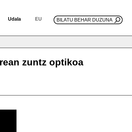
Udala
EU
BILATU BEHAR DUZUNA
rean zuntz optikoa