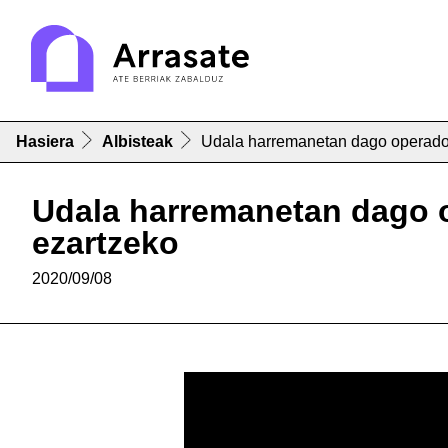
Hasiera
Albisteak
Udala harremanetan dago operador
Udala harremanetan dago o
ezartzeko
2020/09/08