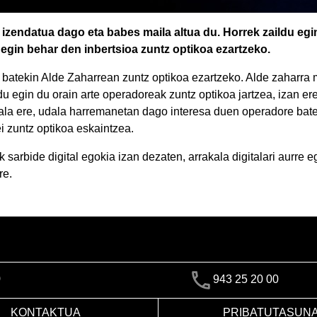
izendatua dago eta babes maila altua du. Horrek zaildu egi
a egin behar den inbertsioa zuntz optikoa ezartzeko.
atekin Alde Zaharrean zuntz optikoa ezartzeko. Alde zaharra
du egin du orain arte operadoreak zuntz optikoa jartzea, izan e
Hala ere, udala harremanetan dago interesa duen operadore bate
i zuntz optikoa eskaintzea.
 sarbide digital egokia izan dezaten, arrakala digitalari aurre e
re.
)
943 25 20 00
KONTAKTUA
PRIBATUTASUN