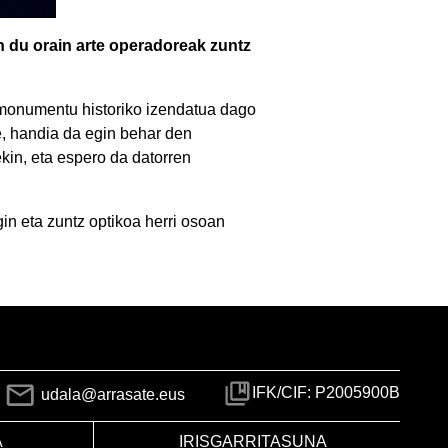
n du orain arte operadoreak zuntz
 monumentu historiko izendatua dago
re, handia da egin behar den
kin, eta espero da datorren
gin eta zuntz optikoa herri osoan
IFK/CIF: P2005900B
udala@arrasate.eus
A
IRISGARRITASUNA