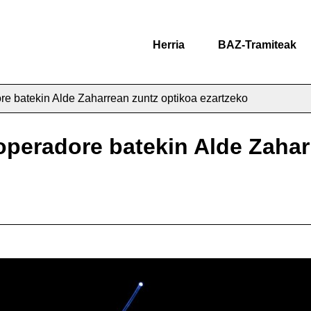
Herria
BAZ-Tramiteak
e batekin Alde Zaharrean zuntz optikoa ezartzeko
peradore batekin Alde Zahar