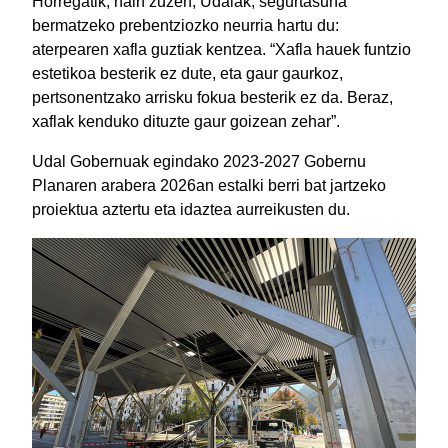
Horregatik, hain zuzen, Udalak, segurtasuna
bermatzeko prebentziozko neurria hartu du:
aterpearen xafla guztiak kentzea. “Xafla hauek funtzio
estetikoa besterik ez dute, eta gaur gaurkoz,
pertsonentzako arrisku fokua besterik ez da. Beraz,
xaflak kenduko dituzte gaur goizean zehar”.
Udal Gobernuak egindako 2023-2027 Gobernu
Planaren arabera 2026an estalki berri bat jartzeko
proiektua aztertu eta idaztea aurreikusten du.