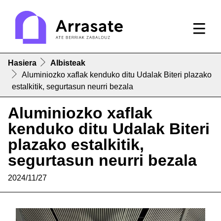
Hasiera
Albisteak
Aluminiozko xaflak kenduko ditu Udalak Biteri plazako
estalkitik, segurtasun neurri bezala
Aluminiozko xaflak
kenduko ditu Udalak Biteri
plazako estalkitik,
segurtasun neurri bezala
2024/11/27