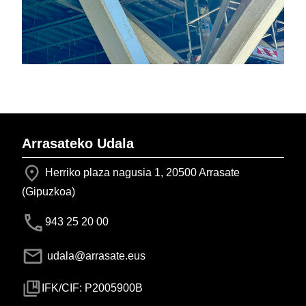
Arrasateko Udala
Herriko plaza nagusia 1, 20500 Arrasate
(Gipuzkoa)
943 25 20 00
udala@arrasate.eus
IFK/CIF: P2005900B