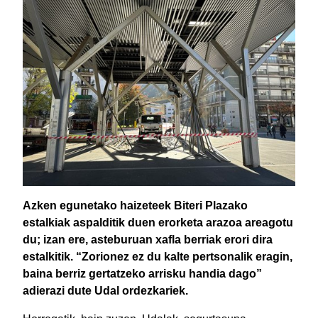
Azken egunetako haizeteek Biteri Plazako
estalkiak aspalditik duen erorketa arazoa areagotu
du; izan ere, asteburuan xafla berriak erori dira
estalkitik. “Zorionez ez du kalte pertsonalik eragin,
baina berriz gertatzeko arrisku handia dago”
adierazi dute Udal ordezkariek.