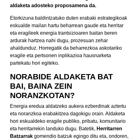
aldaketa adosteko proposamena da.
Etorkizuna baldintzatuko duten erabaki estrategikoak
eskualde mailan hartu beharrean gaude eta herritar
eta eragileek energia trantsizioaren baitan beren
ardurak hartzea nahi dugu, prozesuan zehar
ahaldunduz. Horregatik da beharrezkoa askotariko
eragile eta pertsonen inplikazioa hausnarketa
partekatu hori egiteko.
NORABIDE ALDAKETA BAT
BAI, BAINA ZEIN
NORANZKOTAN?
Energia eredua aldatzeko aukera ezberdinak aztertu
eta noranzkoa erabakitzea dagokigu orain. Aldaketa
hori eskualdeko eragile publiko, pribatu, komunitario
eta herritarrekin landuko dugu. Batetik,
Herritarren
Batzarrak
gomendio batzuk egingo ditu eta, ondoren,