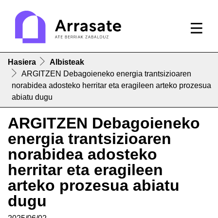
Hasiera
Albisteak
ARGITZEN Debagoieneko energia trantsizioaren
norabidea adosteko herritar eta eragileen arteko prozesua
abiatu dugu
ARGITZEN Debagoieneko
energia trantsizioaren
norabidea adosteko
herritar eta eragileen
arteko prozesua abiatu
dugu