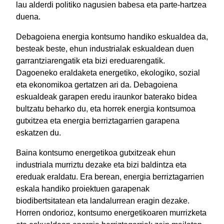
lau alderdi politiko nagusien babesa eta parte-hartzea
duena.
Debagoiena energia kontsumo handiko eskualdea da,
besteak beste, ehun industrialak eskualdean duen
garrantziarengatik eta bizi ereduarengatik.
Dagoeneko eraldaketa energetiko, ekologiko, sozial
eta ekonomikoa gertatzen ari da. Debagoiena
eskualdeak garapen eredu iraunkor baterako bidea
bultzatu beharko du, eta horrek energia kontsumoa
gutxitzea eta energia berriztagarrien garapena
eskatzen du.
Baina kontsumo energetikoa gutxitzeak ehun
industriala murriztu dezake eta bizi baldintza eta
ereduak eraldatu. Era berean, energia berriztagarrien
eskala handiko proiektuen garapenak
biodibertsitatean eta landalurrean eragin dezake.
Horren ondorioz, kontsumo energetikoaren murrizketa