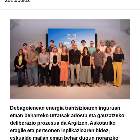
2025/06/02
Debagoienean energia trantsizioaren inguruan
eman beharreko urratsak adostu eta gauzatzeko
deliberazio prozesua da Argitzen. Askotariko
eragile eta pertsonen inplikazioaren bidez,
eskualde mailan eman behar dugun noranzko