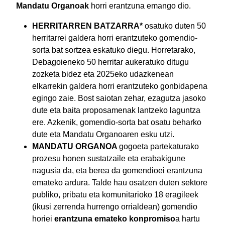
Mandatu Organoak
horri erantzuna emango dio.
HERRITARREN BATZARRA*
osatuko duten 50
herritarrei galdera horri erantzuteko gomendio-
sorta bat sortzea eskatuko diegu. Horretarako,
Debagoieneko 50 herritar aukeratuko ditugu
zozketa bidez eta 2025eko udazkenean
elkarrekin galdera horri erantzuteko gonbidapena
egingo zaie. Bost saiotan zehar, ezagutza jasoko
dute eta baita proposamenak lantzeko laguntza
ere. Azkenik, gomendio-sorta bat osatu beharko
dute eta Mandatu Organoaren esku utzi.
MANDATU ORGANOA
gogoeta partekaturako
prozesu honen sustatzaile eta erabakigune
nagusia da, eta berea da gomendioei erantzuna
emateko ardura. Talde hau osatzen duten sektore
publiko, pribatu eta komunitarioko 18 eragileek
(ikusi zerrenda hurrengo orrialdean) gomendio
horiei
erantzuna emateko konpromiso
a hartu