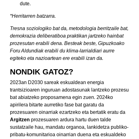
dute.
*Herritarren batzarra.
Tresna soziologiko bat da, metodologia berritzaile bat,
demokrazia deliberatiboa praktikan jartzeko hainbat
prozesutan erabili dena. Besteak beste, Gipuzkoako
Foru Aldundiak erabili du klima-larrialdiari aurre
egiteko eta nazioartean ere erabili izan da.
NONDIK GATOZ?
2023an D2030 sareak eskualdean energia
trantsizioaren inguruan adostasunak lantzeko prozesu
bat abiatzeko proposamena egin zuen. 2024ko
apirilera bitarte aurretiko fase bat garatu da
prozesuaren oinarriak ezartzeko eta bertatik eratu da
Argitzen
prozesuaren ardura hartu duen talde
sustatzaile hau, mandatu organoa, lankidetza publiko-
pribatu-komunitarioa oinarrian duena eta eskualdeko