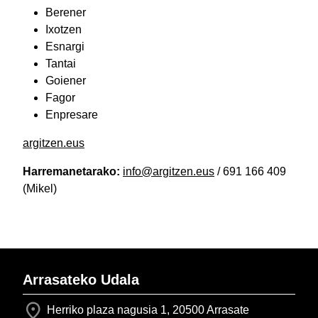
Berener
Ixotzen
Esnargi
Tantai
Goiener
Fagor
Enpresare
argitzen.eus
Harremanetarako:
info@argitzen.eus
/ 691 166 409
(Mikel)
Arrasateko Udala
Herriko plaza nagusia 1, 20500 Arrasate