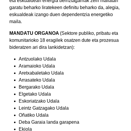
eta eskualdean energia berriztagarriak zein mailatan
garatu beharko liratekeen definitu beharko da, alegia,
eskualdeak izango duen dependentzia energetiko
maila.
MANDATU ORGANOA
(Sektore publiko, pribatu eta
komunitarioko 18 eragilek osatzen dute eta prozesua
bideratzen ari dira lankidetzan):
Antzuolako Udala
Aramaioko Udala
Aretxabaletako Udala
Arrasateko Udala
Bergarako Udala
Elgetako Udala
Eskoriatzako Udala
Leintz Gatzagako Udala
Oñatiko Udala
Deba Garaia landa garapena
Ekiola