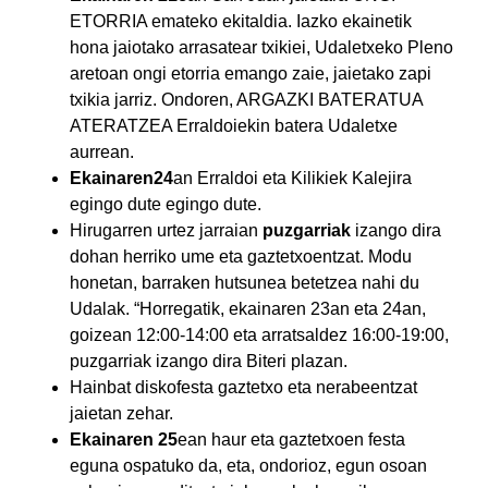
ETORRIA emateko ekitaldia. Iazko ekainetik
hona jaiotako arrasatear txikiei, Udaletxeko Pleno
aretoan ongi etorria emango zaie, jaietako zapi
txikia jarriz. Ondoren, ARGAZKI BATERATUA
ATERATZEA Erraldoiekin batera Udaletxe
aurrean.
Ekainaren24
an Erraldoi eta Kilikiek Kalejira
egingo dute egingo dute.
Hirugarren urtez jarraian
puzgarriak
izango dira
dohan herriko ume eta gaztetxoentzat. Modu
honetan, barraken hutsunea betetzea nahi du
Udalak. “Horregatik, ekainaren 23an eta 24an,
goizean 12:00-14:00 eta arratsaldez 16:00-19:00,
puzgarriak izango dira Biteri plazan.
Hainbat diskofesta gaztetxo eta nerabeentzat
jaietan zehar.
Ekainaren 25
ean haur eta gaztetxoen festa
eguna ospatuko da, eta, ondorioz, egun osoan