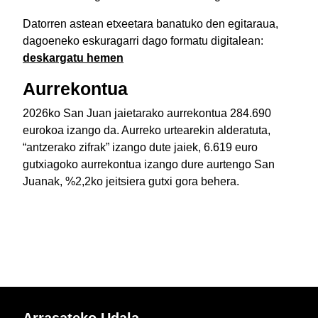
Datorren astean etxeetara banatuko den egitaraua,
dagoeneko eskuragarri dago formatu digitalean:
deskargatu hemen
Aurrekontua
2026ko San Juan jaietarako aurrekontua 284.690
eurokoa izango da. Aurreko urtearekin alderatuta,
“antzerako zifrak” izango dute jaiek, 6.619 euro
gutxiagoko aurrekontua izango dure aurtengo San
Juanak, %2,2ko jeitsiera gutxi gora behera.