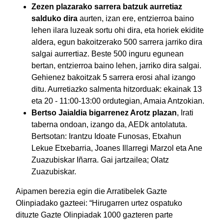
Zezen plazarako sarrera batzuk aurretiaz
salduko dira
aurten, izan ere, entzierroa baino
lehen ilara luzeak sortu ohi dira, eta horiek ekidite
aldera, egun bakoitzerako 500 sarrera jarriko dira
salgai aurrertiaz. Beste 500 inguru egunean
bertan, entzierroa baino lehen, jarriko dira salgai.
Gehienez bakoitzak 5 sarrera erosi ahal izango
ditu. Aurretiazko salmenta hitzorduak: ekainak 13
eta 20 - 11:00-13:00 ordutegian, Amaia Antzokian.
Bertso Jaialdia
bigarrenez Arotz plazan
, Irati
taberna ondoan, izango da, AEDk antolatuta.
Bertsotan: Irantzu Idoate Funosas, Etxahun
Lekue Etxebarria, Joanes Illarregi Marzol eta Ane
Zuazubiskar Iñarra. Gai jartzailea; Olatz
Zuazubiskar.
Aipamen berezia egin die Arratibelek Gazte
Olinpiadako gazteei: “Hirugarren urtez ospatuko
dituzte Gazte Olinpiadak 1000 gazteren parte