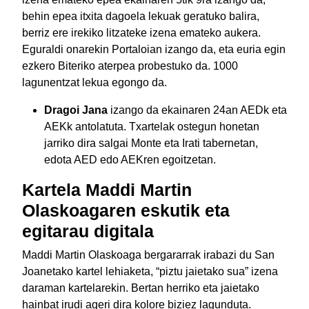
behin epea itxita dagoela lekuak geratuko balira,
berriz ere irekiko litzateke izena emateko aukera.
Eguraldi onarekin Portaloian izango da, eta euria egin
ezkero Biteriko aterpea probestuko da. 1000
lagunentzat lekua egongo da.
Dragoi Jana
izango da ekainaren 24an AEDk eta
AEKk antolatuta. Txartelak ostegun honetan
jarriko dira salgai Monte eta Irati tabernetan,
edota AED edo AEKren egoitzetan.
Kartela Maddi Martin
Olaskoagaren eskutik eta
egitarau digitala
Maddi Martin Olaskoaga bergararrak irabazi du San
Joanetako kartel lehiaketa, “piztu jaietako sua” izena
daraman kartelarekin. Bertan herriko eta jaietako
hainbat irudi ageri dira kolore biziez lagunduta.