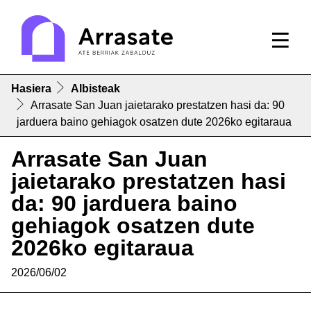
Hasiera
Albisteak
Arrasate San Juan jaietarako prestatzen hasi da: 90
jarduera baino gehiagok osatzen dute 2026ko egitaraua
Arrasate San Juan
jaietarako prestatzen hasi
da: 90 jarduera baino
gehiagok osatzen dute
2026ko egitaraua
2026/06/02