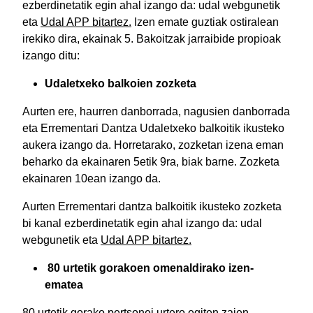
ezberdinetatik egin ahal izango da: udal webgunetik
eta
Udal APP bitartez.
Izen emate guztiak ostiralean
irekiko dira, ekainak 5. Bakoitzak jarraibide propioak
izango ditu:
Udaletxeko balkoien zozketa
Aurten ere, haurren danborrada, nagusien danborrada
eta Errementari Dantza Udaletxeko balkoitik ikusteko
aukera izango da. Horretarako, zozketan izena eman
beharko da ekainaren 5etik 9ra, biak barne. Zozketa
ekainaren 10ean izango da.
Aurten Errementari dantza balkoitik ikusteko zozketa
bi kanal ezberdinetatik egin ahal izango da: udal
webgunetik eta
Udal APP bitartez.
80 urtetik gorakoen omenaldirako izen-
ematea
80 urtetik gorako pertsonei urtero egiten zaien