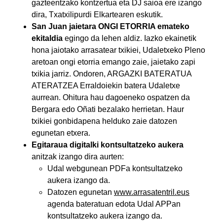
gazteentzako kontzertua eta DJ saioa ere izango
dira, Txatxilipurdi Elkartearen eskutik.
San Juan jaietara ONGI ETORRIA emateko
ekitaldia
egingo da lehen aldiz. Iazko ekainetik
hona jaiotako arrasatear txikiei, Udaletxeko Pleno
aretoan ongi etorria emango zaie, jaietako zapi
txikia jarriz. Ondoren, ARGAZKI BATERATUA
ATERATZEA Erraldoiekin batera Udaletxe
aurrean. Ohitura hau dagoeneko ospatzen da
Bergara edo Oñati bezalako herrietan. Haur
txikiei gonbidapena helduko zaie datozen
egunetan etxera.
Egitaraua digitalki kontsultatzeko aukera
anitzak izango dira aurten:
Udal webgunean PDFa kontsultatzeko
aukera izango da.
Datozen egunetan
www.arrasatentril.eus
agenda bateratuan edota Udal APPan
kontsultatzeko aukera izango da.