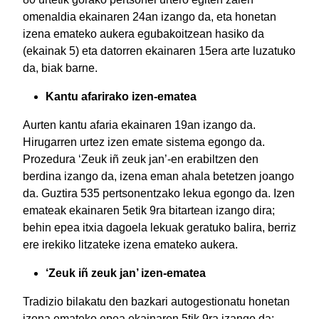
omenaldia ekainaren 24an izango da, eta honetan
izena emateko aukera egubakoitzean hasiko da
(ekainak 5) eta datorren ekainaren 15era arte luzatuko
da, biak barne.
Kantu afarirako izen-ematea
Aurten kantu afaria ekainaren 19an izango da.
Hirugarren urtez izen emate sistema egongo da.
Prozedura ‘Zeuk iñ zeuk jan’-en erabiltzen den
berdina izango da, izena eman ahala betetzen joango
da. Guztira 535 pertsonentzako lekua egongo da. Izen
emateak ekainaren 5etik 9ra bitartean izango dira;
behin epea itxia dagoela lekuak geratuko balira, berriz
ere irekiko litzateke izena emateko aukera.
‘Zeuk iñ zeuk jan’ izen-ematea
Tradizio bilakatu den bazkari autogestionatu honetan
izena emateko epea ekainaren 5tik 9ra izango da;