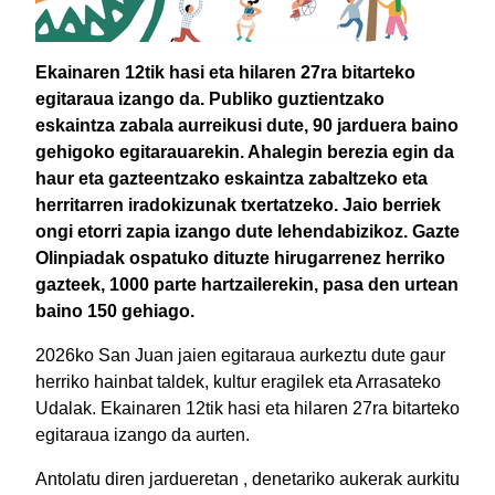
Ekainaren 12tik hasi eta hilaren 27ra bitarteko
egitaraua izango da. Publiko guztientzako
eskaintza zabala aurreikusi dute, 90 jarduera baino
gehigoko egitarauarekin. Ahalegin berezia egin da
haur eta gazteentzako eskaintza zabaltzeko eta
herritarren iradokizunak txertatzeko. Jaio berriek
ongi etorri zapia izango dute lehendabizikoz. Gazte
Olinpiadak ospatuko dituzte hirugarrenez herriko
gazteek, 1000 parte hartzailerekin, pasa den urtean
baino 150 gehiago.
2026ko San Juan jaien egitaraua aurkeztu dute gaur
herriko hainbat taldek, kultur eragilek eta Arrasateko
Udalak. Ekainaren 12tik hasi eta hilaren 27ra bitarteko
egitaraua izango da aurten.
Antolatu diren jardueretan , denetariko aukerak aurkitu