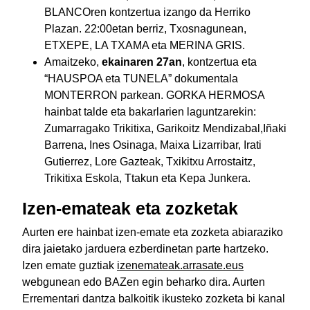
BLANCOren kontzertua izango da Herriko
Plazan. 22:00etan berriz, Txosnagunean,
ETXEPE, LA TXAMA eta MERINA GRIS.
Amaitzeko,
ekainaren 27an
, kontzertua eta
“HAUSPOA eta TUNELA” dokumentala
MONTERRON parkean. GORKA HERMOSA
hainbat talde eta bakarlarien laguntzarekin:
Zumarragako Trikitixa, Garikoitz Mendizabal,Iñaki
Barrena, Ines Osinaga, Maixa Lizarribar, Irati
Gutierrez, Lore Gazteak, Txikitxu Arrostaitz,
Trikitixa Eskola, Ttakun eta Kepa Junkera.
Izen-emateak eta zozketak
Aurten ere hainbat izen-emate eta zozketa abiaraziko
dira jaietako jarduera ezberdinetan parte hartzeko.
Izen emate guztiak
izenemateak.arrasate.eus
webgunean edo BAZen egin beharko dira. Aurten
Errementari dantza balkoitik ikusteko zozketa bi kanal