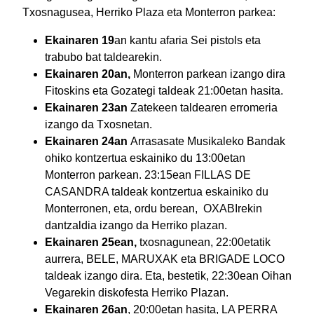
Txosnagusea, Herriko Plaza eta Monterron parkea:
Ekainaren 19
an kantu afaria Sei pistols eta
trabubo bat taldearekin.
Ekainaren 20an,
Monterron parkean izango dira
Fitoskins eta Gozategi taldeak 21:00etan hasita.
Ekainaren 23an
Zatekeen taldearen erromeria
izango da Txosnetan.
Ekainaren 24an
Arrasasate Musikaleko Bandak
ohiko kontzertua eskainiko du 13:00etan
Monterron parkean. 23:15ean FILLAS DE
CASANDRA taldeak kontzertua eskainiko du
Monterronen, eta, ordu berean, OXABIrekin
dantzaldia izango da Herriko plazan.
Ekainaren 25ean,
txosnagunean, 22:00etatik
aurrera, BELE, MARUXAK eta BRIGADE LOCO
taldeak izango dira. Eta, bestetik, 22:30ean Oihan
Vegarekin diskofesta Herriko Plazan.
Ekainaren 26an
, 20:00etan hasita, LA PERRA