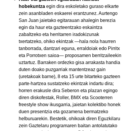
hobekuntza
egin dira eskoletako guraso elkarte
zein asanbladen eskaerei erantzunez. Aurtengo
San Juan jaietako egitarauan ahalegin berezia
egin da haur eta gazteentzako eskaintza
zabaltzeko eta herritarren iradokizunak
txertatzeko, ohiko ekintzak —hala nola haurren
tanborrada, dantzari eguna, erraldoiak edo Pirritx
eta Porrotxen saioa— proposamen berritzaileekin
uztartuz. Barraken ordezko gisa arrakasta handia
duten doako puzgarriak mantentzeaz gain
(uretakoak barne), 8 eta 15 urte bitarteko gazteen
parte-hartzea sustatzeko ekintzak indartu dira;
horren erakusle dira Seberon eta plazan egingo
diren diskofestak, Roller, BMX eta Scooterren
freestyle show ikusgarria, jaietan kolektibo honek
duen presentzia eta gozamena bermatzeko
helburuarekin. Bestetik, ohikoak diren Eguzkilaru
zein Gaztelaru programaren baitan antolatutako