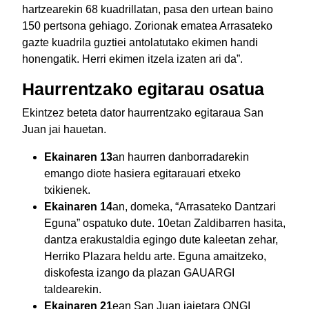
hartzearekin 68 kuadrillatan, pasa den urtean baino
150 pertsona gehiago. Zorionak ematea Arrasateko
gazte kuadrila guztiei antolatutako ekimen handi
honengatik. Herri ekimen itzela izaten ari da”.
Haurrentzako egitarau osatua
Ekintzez beteta dator haurrentzako egitaraua San
Juan jai hauetan.
Ekainaren 13
an haurren danborradarekin
emango diote hasiera egitarauari etxeko
txikienek.
Ekainaren 14
an, domeka, “Arrasateko Dantzari
Eguna” ospatuko dute. 10etan Zaldibarren hasita,
dantza erakustaldia egingo dute kaleetan zehar,
Herriko Plazara heldu arte. Eguna amaitzeko,
diskofesta izango da plazan GAUARGI
taldearekin.
Ekainaren 21
ean San Juan jaietara ONGI