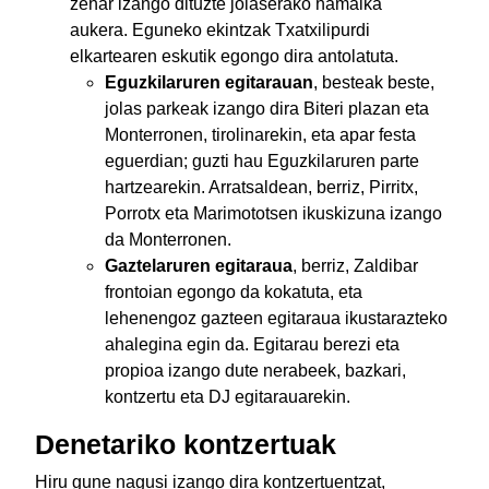
zehar izango dituzte jolaserako hamaika
aukera. Eguneko ekintzak Txatxilipurdi
elkartearen eskutik egongo dira antolatuta.
Eguzkilaruren egitarauan
, besteak beste,
jolas parkeak izango dira Biteri plazan eta
Monterronen, tirolinarekin, eta apar festa
eguerdian; guzti hau Eguzkilaruren parte
hartzearekin. Arratsaldean, berriz, Pirritx,
Porrotx eta Marimototsen ikuskizuna izango
da Monterronen.
Gaztelaruren egitaraua
, berriz, Zaldibar
frontoian egongo da kokatuta, eta
lehenengoz gazteen egitaraua ikustarazteko
ahalegina egin da. Egitarau berezi eta
propioa izango dute nerabeek, bazkari,
kontzertu eta DJ egitarauarekin.
Denetariko kontzertuak
Hiru gune nagusi izango dira kontzertuentzat,