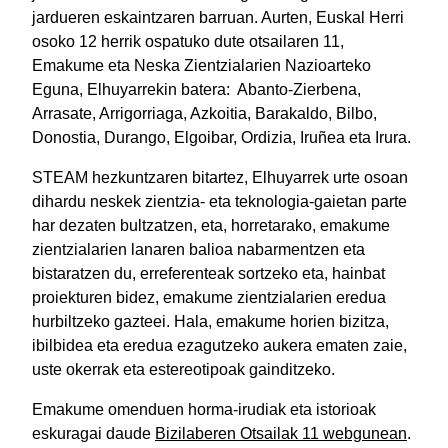
jardueren eskaintzaren barruan. Aurten, Euskal Herri
osoko 12 herrik ospatuko dute otsailaren 11,
Emakume eta Neska Zientzialarien Nazioarteko
Eguna, Elhuyarrekin batera: Abanto-Zierbena,
Arrasate, Arrigorriaga, Azkoitia, Barakaldo, Bilbo,
Donostia, Durango, Elgoibar, Ordizia, Iruñea eta Irura.
STEAM hezkuntzaren bitartez, Elhuyarrek urte osoan
dihardu neskek zientzia- eta teknologia-gaietan parte
har dezaten bultzatzen, eta, horretarako, emakume
zientzialarien lanaren balioa nabarmentzen eta
bistaratzen du, erreferenteak sortzeko eta, hainbat
proiekturen bidez, emakume zientzialarien eredua
hurbiltzeko gazteei. Hala, emakume horien bizitza,
ibilbidea eta eredua ezagutzeko aukera ematen zaie,
uste okerrak eta estereotipoak gainditzeko.
Emakume omenduen horma-irudiak eta istorioak
eskuragai daude
Bizilaberen Otsailak 11 webgunean
.