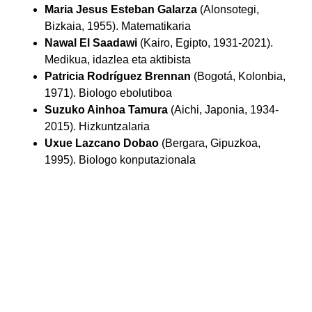
Maria Jesus Esteban Galarza
(Alonsotegi,
Bizkaia, 1955). Matematikaria
Nawal El Saadawi
(Kairo, Egipto, 1931-2021).
Medikua, idazlea eta aktibista
Patricia Rodríguez Brennan
(Bogotá, Kolonbia,
1971). Biologo ebolutiboa
Suzuko Ainhoa Tamura
(Aichi, Japonia, 1934-
2015). Hizkuntzalaria
Uxue Lazcano Dobao
(Bergara, Gipuzkoa,
1995). Biologo konputazionala