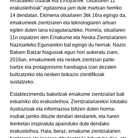
Arrasateko Udalak eta Elhuyarrek “Otsailaren 11
erakusleihoak” egitasmoa jarri dute martxan herriko
14 dendatan. Ekimena otsailaren 3tik 16ra egingo da,
emakumeek zientziaren eta teknologiaren arloan
egiten duten lana ezagutarazteko. Horrela, otsailaren
11n ospatzen den Emakume eta Neska Zientzialarien
Nazioarteko Egunarekin bat egingo du herriak. Nazio
Batuen Batzar Nagusiak egun hori aukeratu zuen,
2016an, emakumeek eta neskek zientzian parte-
hartze eta protagonismo handiagoa izan dezaten
bultzatzeko eta nesken bokazio zientifikoak
sustatzeko.
Establezimendu bakoitzak emakume zientzialari bati
eskainiko dio erakusleihoa. Zientzialariarekin lotutako
ilustrazioak eta informazioa biltzen duten horma-
irudiak jarriko dituzte dendan dendariek, eta haren
ikerketan inspiratuta apainduko dute dendako
erakusleihoa. Hala, beraz, emakume zientzialarien