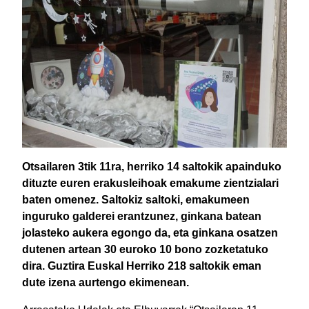
Otsailaren 3tik 11ra, herriko 14 saltokik apainduko
dituzte euren erakusleihoak emakume zientzialari
baten omenez. Saltokiz saltoki, emakumeen
inguruko galderei erantzunez, ginkana batean
jolasteko aukera egongo da, eta ginkana osatzen
dutenen artean 30 euroko 10 bono zozketatuko
dira. Guztira Euskal Herriko 218 saltokik eman
dute izena aurtengo ekimenean.