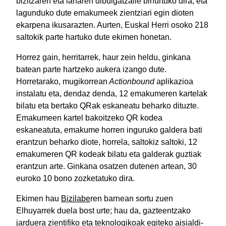
bizitzaren eta lanaren dibulgatzaile bihurtuko dira, eta
lagunduko dute emakumeek zientziari egin dioten
ekarpena ikusarazten. Aurten, Euskal Herri osoko 218
saltokik parte hartuko dute ekimen honetan.
Horrez gain, herritarrek, haur zein heldu, ginkana
batean parte hartzeko aukera izango dute.
Horretarako, mugikorrean
Actionbound
aplikazioa
instalatu eta, dendaz denda, 12 emakumeren kartelak
bilatu eta bertako QRak eskaneatu beharko dituzte.
Emakumeen kartel bakoitzeko QR kodea
eskaneatuta, emakume horren inguruko galdera bati
erantzun beharko diote, horrela, saltokiz saltoki, 12
emakumeren QR kodeak bilatu eta galderak guztiak
erantzun arte. Ginkana osatzen dutenen artean, 30
euroko 10 bono zozketatuko dira.
Ekimen hau
Bizilabe
ren barnean sortu zuen
Elhuyarrek duela bost urte; hau da, gazteentzako
jarduera zientifiko eta teknologikoak egiteko aisialdi-