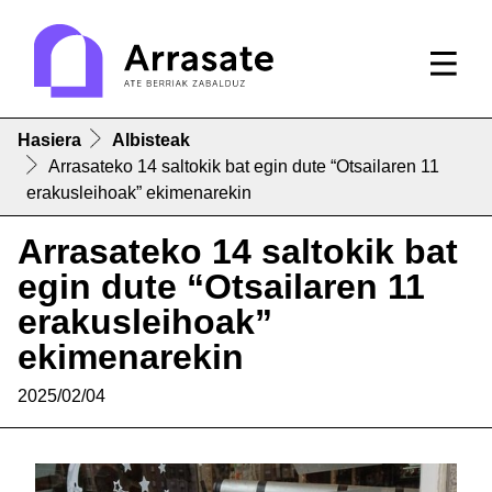
Hasiera
Albisteak
Arrasateko 14 saltokik bat egin dute “Otsailaren 11
erakusleihoak” ekimenarekin
Arrasateko 14 saltokik bat
egin dute “Otsailaren 11
erakusleihoak”
ekimenarekin
2025/02/04