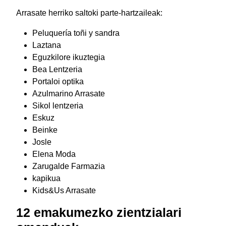
Arrasate herriko saltoki parte-hartzaileak:
Peluquería toñi y sandra
Laztana
Eguzkilore ikuztegia
Bea Lentzeria
Portaloi optika
Azulmarino Arrasate
Sikol lentzeria
Eskuz
Beinke
Josle
Elena Moda
Zarugalde Farmazia
kapikua
Kids&Us Arrasate
12 emakumezko zientzialari