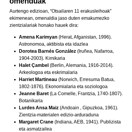
omenduak
Aurtengo edizioan, “Otsailaren 11 erakusleihoak”
ekimenean, omenaldia jaso duten emakumezko
zientzialariak honako hauek dira:
Amena Karimyan
(Herat, Afganistan, 1996).
Astronomoa, aktibista eta idazlea
Dorotea Barnés González
(Iruñea, Nafarroa,
1904-2003). Kimikaria
Halet Çambel
(Berlin, Alemania, 1916-2014).
Arkeologoa eta eskrimalaria
Harriet Martineau
(Norwich, Erresuma Batua,
1802-1876). Ekonomialaria eta soziologoa
Jeanne Baret
(La Comelle, Frantzia, 1740-1807).
Botanikaria
Lurdes Ansa Maiz
(Andoain , Gipuzkoa, 1961).
Zientzia-materialen edizio-arduraduna
Margaret Crane
(Indiana, AEB, 1941). Publizista
eta asmatzailea