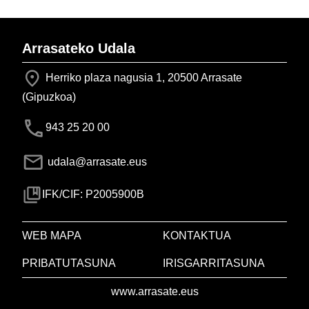
Arrasateko Udala
Herriko plaza nagusia 1, 20500 Arrasate
(Gipuzkoa)
943 25 20 00
udala@arrasate.eus
IFK/CIF: P2005900B
WEB MAPA
KONTAKTUA
PRIBATUTASUNA
IRISGARRITASUNA
www.arrasate.eus