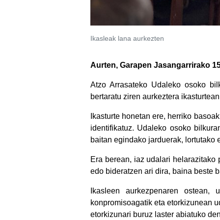
Ikasleak lana aurkezten
Aurten, Garapen Jasangarrirako 15.
Atzo Arrasateko Udaleko osoko bilku
bertaratu ziren aurkeztera ikasturt
Ikasturte honetan ere, herriko basoak
identifikatuz. Udaleko osoko bilkur
baitan egindako jarduerak, lortutako e
Era berean, iaz udalari helarazitak
edo bideratzen ari dira, baina beste
Ikasleen aurkezpenaren ostean, u
konpromisoagatik eta etorkizunean ud
etorkizunari buruz laster abiatuko de