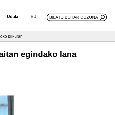
Udala
EU
BILATU BEHAR DUZUNA
oko bilkuran
aitan egindako lana