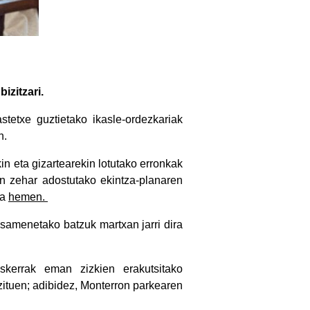
izitzari.
stetxe guztietako ikasle-ordezkariak
n.
in eta gizartearekin lotutako erronkak
an zehar adostutako ekintza-planaren
ia
hemen.
samenetako batzuk martxan jarri dira
skerrak eman zizkien erakutsitako
zituen; adibidez, Monterron parkearen