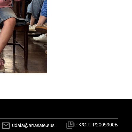
IFK/CIF: P2005900B
udala@arrasate.eus