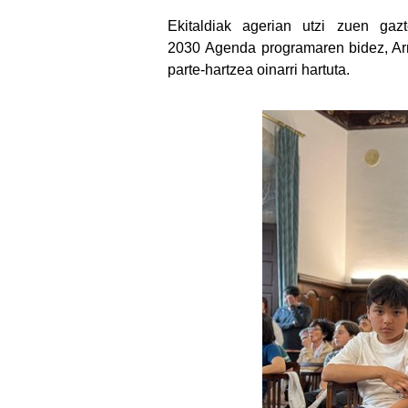
Ekitaldiak agerian utzi zuen gaz
2030 Agenda programaren bidez, Arra
parte-hartzea oinarri hartuta.