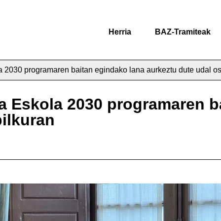
Herria
BAZ-Tramiteak
 2030 programaren baitan egindako lana aurkeztu dute udal os
a Eskola 2030 programaren b
ilkuran