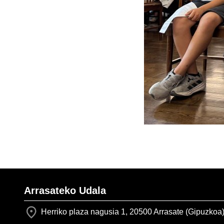
Arrasateko Udala
Herriko plaza nagusia 1, 20500 Arrasate (Gipuzkoa