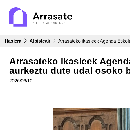
Hasiera
Albisteak
Arrasateko ikasleek Agenda Eskola
Arrasateko ikasleek Agend
aurkeztu dute udal osoko b
2026/06/10