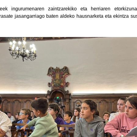
teek ingurumenaren zaintzarekiko eta herriaren etorkizun
sate jasangarriago baten aldeko hausnarketa eta ekintza sust