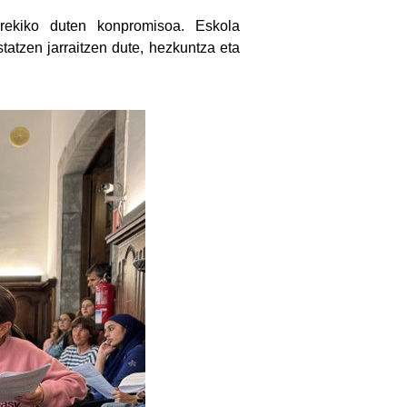
arekiko duten konpromisoa. Eskola
atzen jarraitzen dute, hezkuntza eta