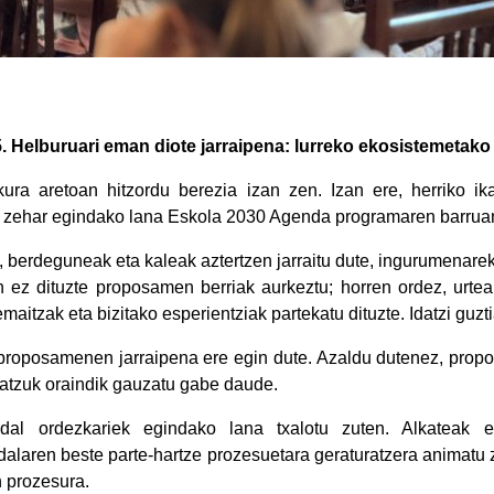
 Helburuari eman diote jarraipena: lurreko ekosistemetako b
ra aretoan hitzordu berezia izan zen. Izan ere, herriko ika
ean zehar egindako lana Eskola 2030 Agenda programaren barrua
, berdeguneak eta kaleak aztertzen jarraitu dute, ingurumenarek
an ez dituzte proposamen berriak aurkeztu; horren ordez, urte
maitzak eta bizitako esperientziak partekatu dituzte. Idatzi guzt
o proposamenen jarraipena ere egin dute. Azaldu dutenez, propo
 batzuk oraindik gauzatu gabe daude.
dal ordezkariek egindako lana txalotu zuten. Alkateak e
alaren beste parte-hartze prozesuetara geraturatzera animatu 
n prozesura.