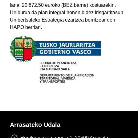
lana, 20.872,50 euroko (BEZ barne) kostuarekin.
Helburua da plan integral honen bidez Irisgarritasun
Unibertsaleko Estrategia ezartzea berritzear den
HAPO berrian.
Arrasateko Udala
Herriko plaza nagusia 1, 20500 Arrasate