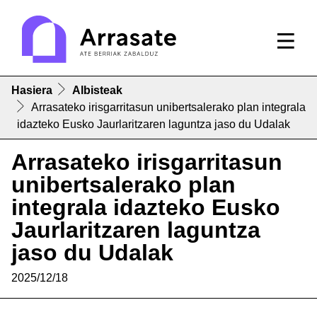
Hasiera
Albisteak
Arrasateko irisgarritasun unibertsalerako plan integrala
idazteko Eusko Jaurlaritzaren laguntza jaso du Udalak
Arrasateko irisgarritasun
unibertsalerako plan
integrala idazteko Eusko
Jaurlaritzaren laguntza
jaso du Udalak
2025/12/18