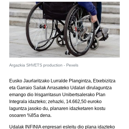
Argazkia SHVETS production - Pexels
Eusko Jaurlaritzako Lurralde Plangintza, Etxebizitza
eta Garraio Sailak Arrasateko Udalari dirulaguntza
emango dio Irisgarritasun Unibertsalerako Plan
Integrala idazteko; zehazki, 14.662,50 euroko
laguntza jasoko du, planaren idazketaren kostu
osoaren %85a dena.
Udalak INFINIA enpresari esleitu dio plana idazteko