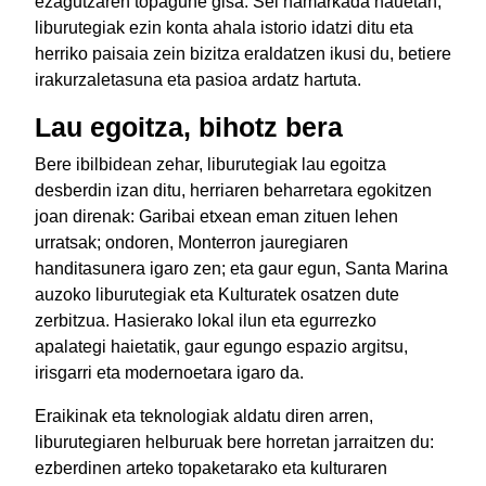
ezagutzaren topagune gisa. Sei hamarkada hauetan,
liburutegiak ezin konta ahala istorio idatzi ditu eta
herriko paisaia zein bizitza eraldatzen ikusi du, betiere
irakurzaletasuna eta pasioa ardatz hartuta.
Lau egoitza, bihotz bera
Bere ibilbidean zehar, liburutegiak lau egoitza
desberdin izan ditu, herriaren beharretara egokitzen
joan direnak: Garibai etxean eman zituen lehen
urratsak; ondoren, Monterron jauregiaren
handitasunera igaro zen; eta gaur egun, Santa Marina
auzoko liburutegiak eta Kulturatek osatzen dute
zerbitzua. Hasierako lokal ilun eta egurrezko
apalategi haietatik, gaur egungo espazio argitsu,
irisgarri eta modernoetara igaro da.
Eraikinak eta teknologiak aldatu diren arren,
liburutegiaren helburuak bere horretan jarraitzen du:
ezberdinen arteko topaketarako eta kulturaren