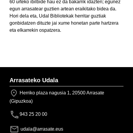
60 urteko ibilbide hau ez da bakarrik idazten; egunez
egun arrasatear guztien artean eraikitako bidea da.
Hori dela eta, Udal Bibliotekak herritar guztiak
gonbidatzen dituzte jai xume honetan parte hartzera
eta elkarrekin ospatzera.
Arrasateko Udala
Herriko plaza nagusia 1, 20500 Arrasate
(Gipuzkoa)
943 25 20 00
udala@arrasate.eus