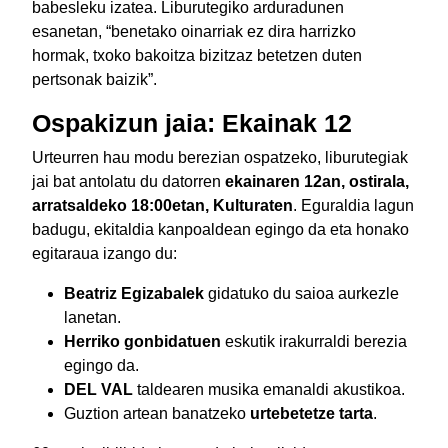
babesleku izatea. Liburutegiko arduradunen
esanetan, “benetako oinarriak ez dira harrizko
hormak, txoko bakoitza bizitzaz betetzen duten
pertsonak baizik”.
Ospakizun jaia: Ekainak 12
Urteurren hau modu berezian ospatzeko, liburutegiak
jai bat antolatu du datorren
ekainaren 12an, ostirala,
arratsaldeko 18:00etan, Kulturaten
. Eguraldia lagun
badugu, ekitaldia kanpoaldean egingo da eta honako
egitaraua izango du:
Beatriz Egizabalek
gidatuko du saioa aurkezle
lanetan.
Herriko gonbidatuen
eskutik irakurraldi berezia
egingo da.
DEL VAL
taldearen musika emanaldi akustikoa.
Guztion artean banatzeko
urtebetetze tarta
.