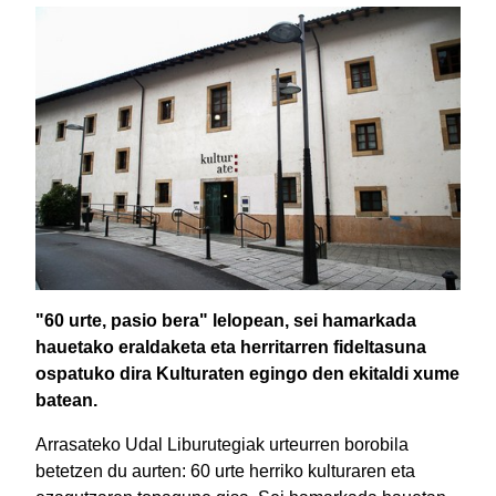
"60 urte, pasio bera" lelopean, sei hamarkada
hauetako eraldaketa eta herritarren fideltasuna
ospatuko dira Kulturaten egingo den ekitaldi xume
batean.
Arrasateko Udal Liburutegiak urteurren borobila
betetzen du aurten: 60 urte herriko kulturaren eta