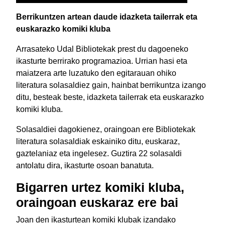
Berrikuntzen artean daude idazketa tailerrak eta
euskarazko komiki kluba
Arrasateko Udal Bibliotekak prest du dagoeneko
ikasturte berrirako programazioa. Urrian hasi eta
maiatzera arte luzatuko den egitarauan ohiko
literatura solasaldiez gain, hainbat berrikuntza izango
ditu, besteak beste, idazketa tailerrak eta euskarazko
komiki kluba.
Solasaldiei dagokienez, oraingoan ere Bibliotekak
literatura solasaldiak eskainiko ditu, euskaraz,
gaztelaniaz eta ingelesez. Guztira 22 solasaldi
antolatu dira, ikasturte osoan banatuta.
Bigarren urtez komiki kluba,
oraingoan euskaraz ere bai
Joan den ikasturtean komiki klubak izandako