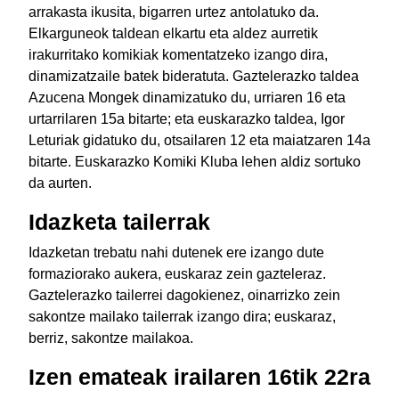
arrakasta ikusita, bigarren urtez antolatuko da.
Elkarguneok taldean elkartu eta aldez aurretik
irakurritako komikiak komentatzeko izango dira,
dinamizatzaile batek bideratuta. Gaztelerazko taldea
Azucena Mongek dinamizatuko du, urriaren 16 eta
urtarrilaren 15a bitarte; eta euskarazko taldea, Igor
Leturiak gidatuko du, otsailaren 12 eta maiatzaren 14a
bitarte. Euskarazko Komiki Kluba lehen aldiz sortuko
da aurten.
Idazketa tailerrak
Idazketan trebatu nahi dutenek ere izango dute
formaziorako aukera, euskaraz zein gazteleraz.
Gaztelerazko tailerrei dagokienez, oinarrizko zein
sakontze mailako tailerrak izango dira; euskaraz,
berriz, sakontze mailakoa.
Izen emateak irailaren 16tik 22ra