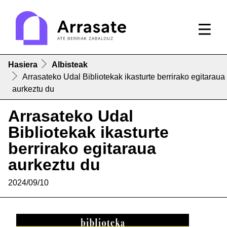
Hasiera
Albisteak
Arrasateko Udal Bibliotekak ikasturte berrirako egitaraua
aurkeztu du
Arrasateko Udal
Bibliotekak ikasturte
berrirako egitaraua
aurkeztu du
2024/09/10