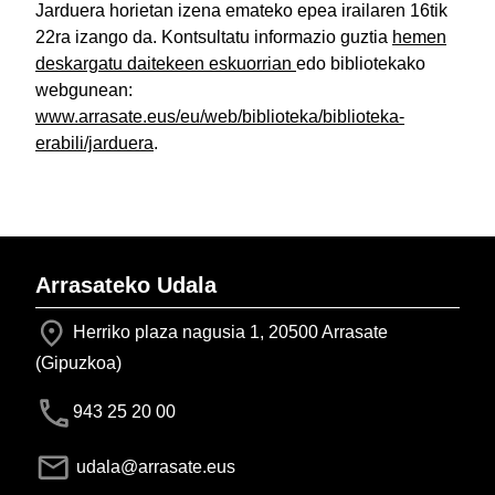
Jarduera horietan izena emateko epea irailaren 16tik
22ra izango da. Kontsultatu informazio guztia
hemen
deskargatu daitekeen eskuorrian
edo bibliotekako
webgunean:
www.arrasate.eus/eu/web/biblioteka/biblioteka-
erabili/jarduera
.
Arrasateko Udala
Herriko plaza nagusia 1, 20500 Arrasate
(Gipuzkoa)
943 25 20 00
udala@arrasate.eus