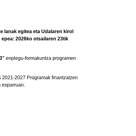
 lanak egitea eta Udalaren kirol
o epea: 2026ko otsailaren 23tik
3”
enplegu-formakuntza programen
s 2021-2027 Programak finantzatzen
n esparruan.