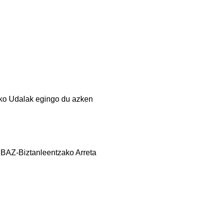
eko Udalak egingo du azken
a BAZ-Biztanleentzako Arreta