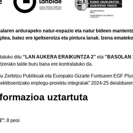
alaren ardurapeko natur-espazio eta natur bideen mantentze
itea, batez ere igeltserotza eta pintura lanak. Izena ematek
tatuko ditu
“LAN AUKERA ERAIKUNTZA 2”
eta
“BASOLAN 
tzerako talde buru bana ere kontratatuko da.
u Zerbitzu Publikoak eta Europako Gizarte Funtsaren EGF Plu
lektiboentzako enplegu-proiektu integralak” 2024-25 deialdiare
 formazioa uztartuta
2”
: 8 peoi