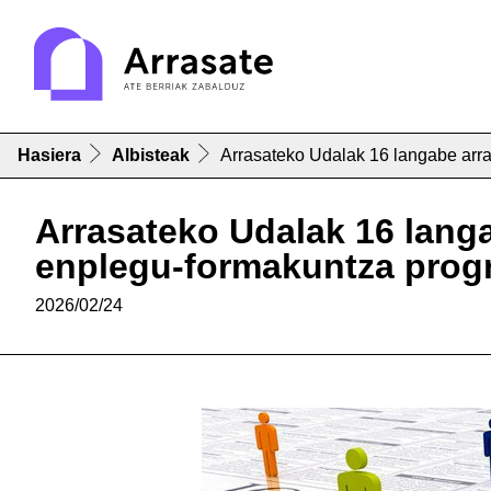
Hasiera
Albisteak
Arrasateko Udalak 16 langabe arra
Arrasateko Udalak 16 langa
enplegu-formakuntza prog
2026/02/24