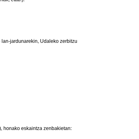
 lan-jardunarekin, Udaleko zerbitzu
), honako eskaintza zenbakietan: