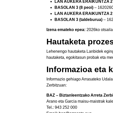
LAN AUKERA ERAIKUNTZA 2 (
BASOLAN 3 (8 peoi)
– 162026
LAN AUKERA ERAIKUNTZA 2 (
BASOLAN 3 (taldeburua)
– 16
Izena emateko epea:
2026ko otsailar
Hautaketa proze
Lehenengo hautaketa Lanbidek egingo
hautaketa, egokitasun probak eta mer
Informazioa eta 
Informazio gehiago Arrasateko Udal
Zerbitzuan:
BAZ – Biztanleentzako Arreta Zerb
Arano eta Garcia maisu-maistrak kale
Tel.: 943 252 000