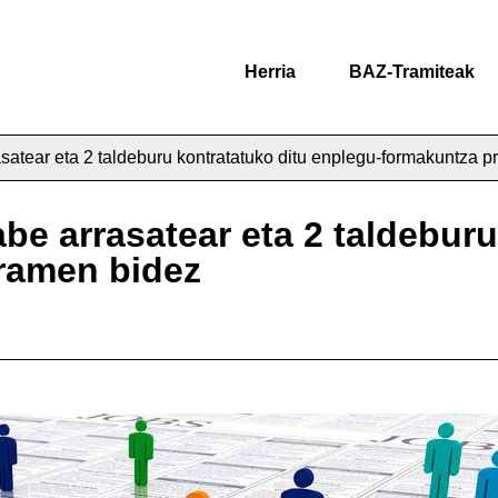
Herria
BAZ-Tramiteak
satear eta 2 taldeburu kontratatuko ditu enplegu-formakuntza 
be arrasatear eta 2 taldeburu
ramen bidez