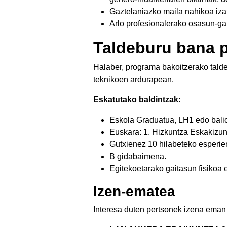
Gaztelaniazko maila nahikoa iza
Arlo profesionalerako osasun-ga
Taldeburu bana 
Halaber, programa bakoitzerako talde
teknikoen ardurapean.
Eskatutako baldintzak:
Eskola Graduatua, LH1 edo bali
Euskara: 1. Hizkuntza Eskakizun
Gutxienez 10 hilabeteko esperie
B gidabaimena.
Egitekoetarako gaitasun fisikoa e
Izen-ematea
Interesa duten pertsonek izena eman 