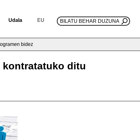
Udala
EU
BILATU BEHAR DUZUNA
programen bidez
 kontratatuko ditu