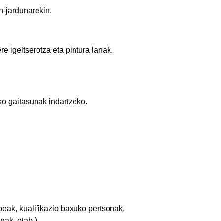
n-jardunarekin.
re igeltserotza eta pintura lanak.
ko gaitasunak indartzeko.
eak, kualifikazio baxuko pertsonak,
ak, etab.).