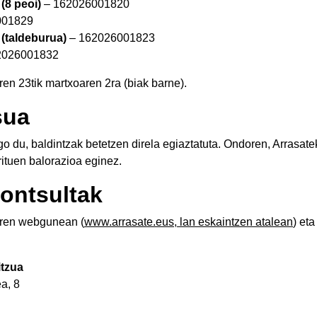
8 peoi)
– 162026001820
001829
taldeburua)
– 162026001823
2026001832
en 23tik martxoaren 2ra (biak barne).
sua
 du, baldintzak betetzen direla egiaztatuta. Ondoren, Arrasat
ituen balorazioa eginez.
kontsultak
aren webgunean (
www.arrasate.eus, lan eskaintzen atalean
) et
itzua
a, 8