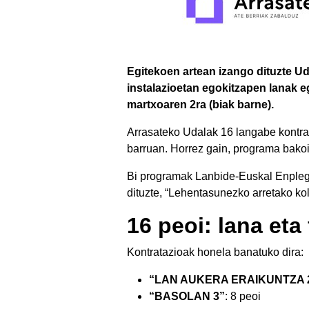
Egitekoen artean izango dituzte Ud
instalazioetan egokitzapen lanak eg
martxoaren 2ra (biak barne).
Arrasateko Udalak 16 langabe kontra
barruan. Horrez gain, programa bakoi
Bi programak Lanbide-Euskal Enpleg
dituzte, “Lehentasunezko arretako ko
16 peoi: lana eta
Kontratazioak honela banatuko dira:
“LAN AUKERA ERAIKUNTZA 
“BASOLAN 3”
: 8 peoi