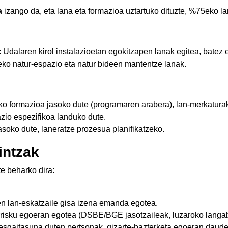
a
izango da, eta lana eta formazioa uztartuko dituzte, %75eko la
: Udalaren kirol instalazioetan egokitzapen lanak egitea, batez e
eko natur-espazio eta natur bideen mantentze lanak.
ko formazioa jasoko dute (programaren arabera), lan-merkatura
azio espezifikoa landuko dute.
asoko dute, laneratze prozesua planifikatzeko.
intzak
e beharko dira:
n lan-eskatzaile gisa izena emanda egotea.
rrisku egoeran egotea (DSBE/BGE jasotzaileak, luzaroko langab
esgaitasuna duten pertsonak, gizarte-bazterketa egoeran dauden