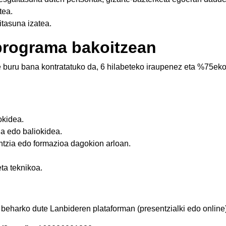
tea.
itasuna izatea.
programa bakoitzean
 buru bana kontratatuko da, 6 hilabeteko iraupenez eta %75eko
okidea.
a edo baliokidea.
ntzia edo formazioa dagokion arloan.
ta teknikoa.
beharko dute Lanbideren plataforman (presentzialki edo online