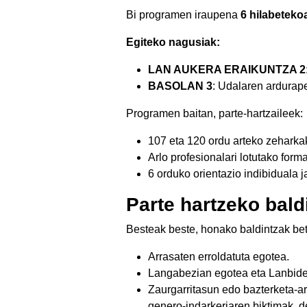
Bi programen iraupena
6 hilabeteko
Egiteko nagusiak:
LAN AUKERA ERAIKUNTZA 2
BASOLAN 3
: Udalaren ardurap
Programen baitan, parte-hartzaileek:
107 eta 120 ordu arteko zeharka
Arlo profesionalari lotutako form
6 orduko orientazio indibiduala j
Parte hartzeko bald
Besteak beste, honako baldintzak bet
Arrasaten erroldatuta egotea.
Langabezian egotea eta Lanbide
Zaurgarritasun edo bazterketa-a
genero-indarkeriaren biktimak, d