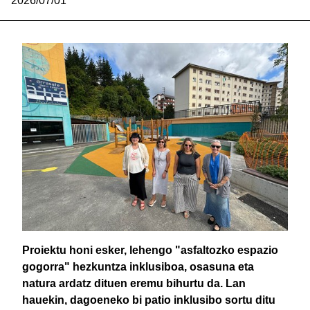
2026/07/01
Proiektu honi esker, lehengo "asfaltozko espazio
gogorra" hezkuntza inklusiboa, osasuna eta
natura ardatz dituen eremu bihurtu da. Lan
hauekin, dagoeneko bi patio inklusibo sortu ditu