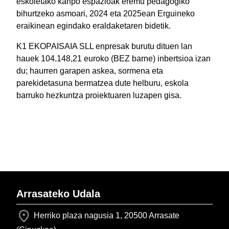
eskoletako kanpo espazioak eremu pedagogiko
bihurtzeko asmoari, 2024 eta 2025ean Erguineko
eraikinean egindako eraldaketaren bidetik.
K1 EKOPAISAIA SLL enpresak burutu dituen lan
hauek 104.148,21 euroko (BEZ barne) inbertsioa izan
du; haurren garapen askea, sormena eta
parekidetasuna bermatzea dute helburu, eskola
barruko hezkuntza proiektuaren luzapen gisa.
Arrasateko Udala
Herriko plaza nagusia 1, 20500 Arrasate