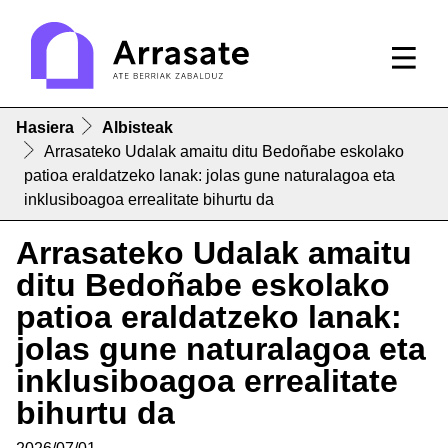
Hasiera
Albisteak
Arrasateko Udalak amaitu ditu Bedoñabe eskolako
patioa eraldatzeko lanak: jolas gune naturalagoa eta
inklusiboagoa errealitate bihurtu da
Arrasateko Udalak amaitu
ditu Bedoñabe eskolako
patioa eraldatzeko lanak:
jolas gune naturalagoa eta
inklusiboagoa errealitate
bihurtu da