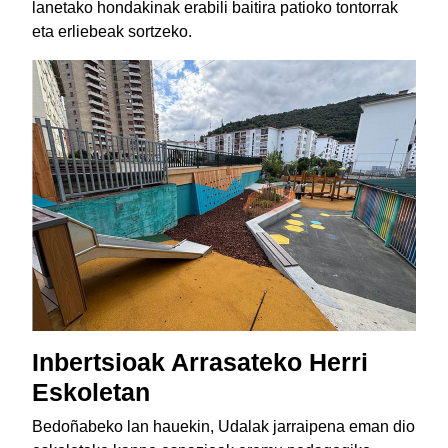
lanetako hondakinak erabili baitira patioko tontorrak
eta erliebeak sortzeko.
Inbertsioak Arrasateko Herri
Eskoletan
Bedoñabeko lan hauekin, Udalak jarraipena eman dio