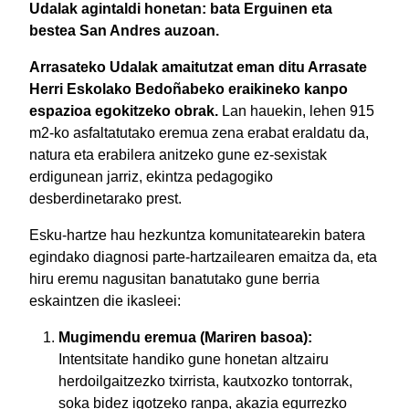
Udalak agintaldi honetan: bata Erguinen eta
bestea San Andres auzoan.
Arrasateko Udalak amaitutzat eman ditu Arrasate
Herri Eskolako Bedoñabeko eraikineko kanpo
espazioa egokitzeko obrak.
Lan hauekin, lehen 915
m2-ko asfaltatutako eremua zena erabat eraldatu da,
natura eta erabilera anitzeko gune ez-sexistak
erdigunean jarriz, ekintza pedagogiko
desberdinetarako prest.
Esku-hartze hau hezkuntza komunitatearekin batera
egindako diagnosi parte-hartzailearen emaitza da, eta
hiru eremu nagusitan banatutako gune berria
eskaintzen die ikasleei:
Mugimendu eremua (Mariren basoa):
Intentsitate handiko gune honetan altzairu
herdoilgaitzezko txirrista, kautxozko tontorrak,
soka bidez igotzeko ranpa, akazia egurrezko