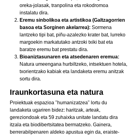
oreka-jolasak, tranpolina eta rokodromoa
instalatu dira.
Eremu sinbolikoa eta artistikoa (Galtzagorrien
basoa eta Sorginen akelarrea):
Sormena
lantzeko tipi bat, piñu-azalezko krater bat, lurreko
margoekin markatutako antzoki txiki bat eta
baratze eremu bat prestatu dira.
Bioaniztasunaren eta atsedenaren eremua:
Natura umeengana hurbiltzeko, intsektuen hotela,
txorientzako kabiak eta landaketa eremu anitzak
sortu dira.
Iraunkortasuna eta natura
Proiektuak espazioa "humanizatzea" lortu du
landaketa ugariren bidez: haritzak, arteak,
gereziondoak eta 59 zuhaixka unitate landatu dira
itzala eta biodibertsitatea bermatzeko. Gainera,
berrerabilpenaren aldeko apustua egin da, eraiste-