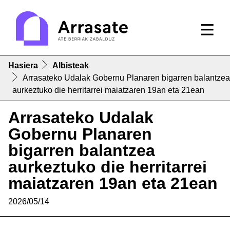
Hasiera
Albisteak
Arrasateko Udalak Gobernu Planaren bigarren balantzea
aurkeztuko die herritarrei maiatzaren 19an eta 21ean
Arrasateko Udalak
Gobernu Planaren
bigarren balantzea
aurkeztuko die herritarrei
maiatzaren 19an eta 21ean
2026/05/14