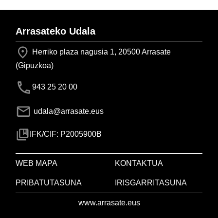
Arrasateko Udala
Herriko plaza nagusia 1, 20500 Arrasate
(Gipuzkoa)
943 25 20 00
udala@arrasate.eus
IFK/CIF: P2005900B
WEB MAPA
KONTAKTUA
PRIBATUTASUNA
IRISGARRITASUNA
www.arrasate.eus