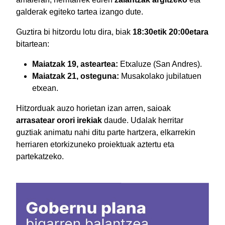
galderak egiteko tartea izango dute.
Guztira bi hitzordu lotu dira, biak
18:30etik 20:00etara
bitartean:
Maiatzak 19, asteartea:
Etxaluze (San Andres).
Maiatzak 21, osteguna:
Musakolako jubilatuen
etxean.
Hitzorduak auzo horietan izan arren, saioak
arrasatear orori irekiak
daude. Udalak herritar
guztiak animatu nahi ditu parte hartzera, elkarrekin
herriaren etorkizuneko proiektuak aztertu eta
partekatzeko.