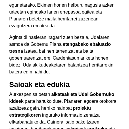
egunetarako. Ekimen honen helburu nagusia azken
urteetan egindako lanen errepasoa egitea eta
Planaren betetze maila herritarrei zuzenean
ezagutzera ematea da.
Agintaldi hasieran iragarri zuen bezala, Udalaren
asmoa da Gobernu Plana
etengabeko ebaluazio
tresna
izatea, bai herritarrentzat eta baita
gobernuarentzat ere. Gardentasun ariketa honen
bidez, Udalak kudeaketaren balantzea herritarrekin
batera egin nahi du.
Saioak eta edukia
Aurkezpen saioetan
alkateak eta Udal Gobernuko
kideek
parte hartuko dute. Planaren egoera orokorra
azaltzeaz gain, herriko hainbat
proiektu
estrategikoren
inguruko informazio zehatza
elkarbanatuko da. Gainera, saio bakoitzaren
amaieran, herritarrek euren
zalantzak argitzeko
eta