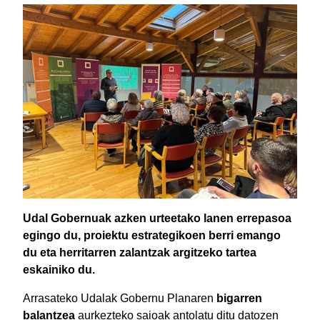
Udal Gobernuak azken urteetako lanen errepasoa
egingo du, proiektu estrategikoen berri emango
du eta herritarren zalantzak argitzeko tartea
eskainiko du.
Arrasateko Udalak Gobernu Planaren
bigarren
balantzea
aurkezteko saioak antolatu ditu datozen