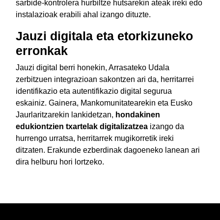
sarbide-kontrolera hurbiltze hutsarekin ateak ireki edo
instalazioak erabili ahal izango dituzte.
Jauzi digitala eta etorkizuneko
erronkak
Jauzi digital berri honekin, Arrasateko Udala
zerbitzuen integrazioan sakontzen ari da, herritarrei
identifikazio eta autentifikazio digital segurua
eskainiz. Gainera, Mankomunitatearekin eta Eusko
Jaurlaritzarekin lankidetzan,
hondakinen
edukiontzien txartelak digitalizatzea
izango da
hurrengo urratsa, herritarrek mugikorretik ireki
ditzaten. Erakunde ezberdinak dagoeneko lanean ari
dira helburu hori lortzeko.