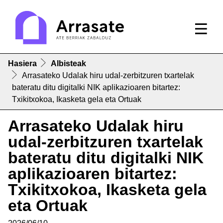
Hasiera
Albisteak
Arrasateko Udalak hiru udal-zerbitzuren txartelak
bateratu ditu digitalki NIK aplikazioaren bitartez:
Txikitxokoa, Ikasketa gela eta Ortuak
Arrasateko Udalak hiru
udal-zerbitzuren txartelak
bateratu ditu digitalki NIK
aplikazioaren bitartez:
Txikitxokoa, Ikasketa gela
eta Ortuak