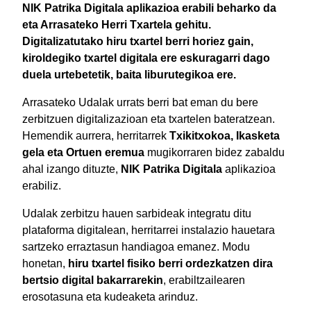
NIK Patrika Digitala aplikazioa erabili beharko da
eta Arrasateko Herri Txartela gehitu.
Digitalizatutako hiru txartel berri horiez gain,
kiroldegiko txartel digitala ere eskuragarri dago
duela urtebetetik, baita liburutegikoa ere.
Arrasateko Udalak urrats berri bat eman du bere
zerbitzuen digitalizazioan eta txartelen bateratzean.
Hemendik aurrera, herritarrek
Txikitxokoa, Ikasketa
gela eta Ortuen eremua
mugikorraren bidez zabaldu
ahal izango dituzte,
NIK Patrika Digitala
aplikazioa
erabiliz.
Udalak zerbitzu hauen sarbideak integratu ditu
plataforma digitalean, herritarrei instalazio hauetara
sartzeko erraztasun handiagoa emanez. Modu
honetan,
hiru txartel fisiko berri ordezkatzen dira
bertsio digital bakarrarekin
, erabiltzailearen
erosotasuna eta kudeaketa arinduz.