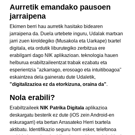
Aurretik emandako pausoen
jarraipena
Ekimen berri hau aurretik hasitako bidearen
jarraipena da. Duela urtebete inguru, Udalak martxan
jarri zuen kiroldegiko (Musakola eta Uarkape) txartel
digitala, eta ordutik liburutegiko zerbitzua ere
erabilgarri dago NIK aplikazioan. teknologia hauen
helburua erabiltzaileentzat trabak ezabatu eta
esperientzia "azkarrago, erosoago eta intuitiboagoa"
eskaintzea dela gaineratu dute Udaletik,
"digitalizazioa ez da etorkizuna, oraina da"
.
Nola erabili?
Erabiltzaileek
NIK Patrika Digitala
aplikazioa
deskargatu besterik ez dute (iOS zein Android-en
eskuragarri) eta bertan Arrasateko Herri txartela
aktibatu. Identifikazio seguru horri esker, telefonoa