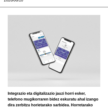
2026/06/10
Integrazio eta digitalizazio jauzi horri esker,
telefono mugikorraren bidez eskuratu ahal izango
dira zerbitzu horietarako sarbidea. Horretarako