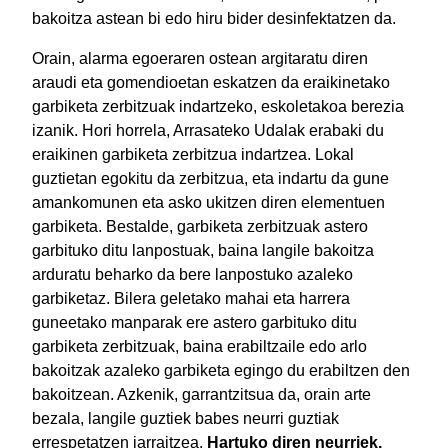
bakoitza astean bi edo hiru bider desinfektatzen da.
Orain, alarma egoeraren ostean argitaratu diren
araudi eta gomendioetan eskatzen da eraikinetako
garbiketa zerbitzuak indartzeko, eskoletakoa berezia
izanik. Hori horrela, Arrasateko Udalak erabaki du
eraikinen garbiketa zerbitzua indartzea. Lokal
guztietan egokitu da zerbitzua, eta indartu da gune
amankomunen eta asko ukitzen diren elementuen
garbiketa. Bestalde, garbiketa zerbitzuak astero
garbituko ditu lanpostuak, baina langile bakoitza
arduratu beharko da bere lanpostuko azaleko
garbiketaz. Bilera geletako mahai eta harrera
guneetako manparak ere astero garbituko ditu
garbiketa zerbitzuak, baina erabiltzaile edo arlo
bakoitzak azaleko garbiketa egingo du erabiltzen den
bakoitzean. Azkenik, garrantzitsua da, orain arte
bezala, langile guztiek babes neurri guztiak
errespetatzen jarraitzea.
Hartuko diren neurriek,