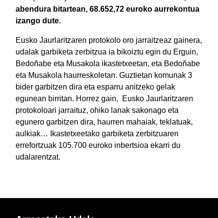
abendura bitartean, 68.652,72 euroko aurrekontua
izango dute.
Eusko Jaurlaritzaren protokolo oro jarraitzeaz gainera,
udalak garbiketa zerbitzua ia bikoiztu egin du Erguin,
Bedoñabe eta Musakola ikastetxeetan, eta Bedoñabe
eta Musakola haurreskoletan. Guztietan komunak 3
bider garbitzen dira eta esparru anitzeko gelak
egunean birritan. Horrez gain, Eusko Jaurlaritzaren
protokoloari jarraituz, ohiko lanak sakonago eta
egunero garbitzen dira, haurren mahaiak, teklatuak,
aulkiak… Ikastetxeetako garbiketa zerbitzuaren
errefortzuak 105.700 euroko inbertsioa ekarri du
udalarentzat.