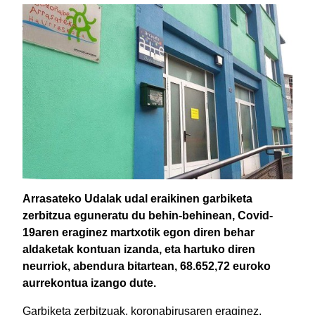
Arrasateko Udalak udal eraikinen garbiketa
zerbitzua eguneratu du behin-behinean, Covid-
19aren eraginez martxotik egon diren behar
aldaketak kontuan izanda, eta hartuko diren
neurriok, abendura bitartean, 68.652,72 euroko
aurrekontua izango dute.
Garbiketa zerbitzuak, koronabirusaren eraginez,