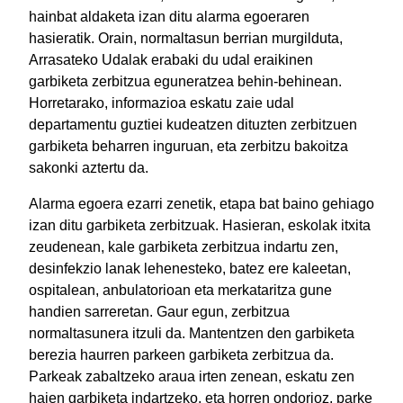
hainbat aldaketa izan ditu alarma egoeraren
hasieratik. Orain, normaltasun berrian murgilduta,
Arrasateko Udalak erabaki du udal eraikinen
garbiketa zerbitzua eguneratzea behin-behinean.
Horretarako, informazioa eskatu zaie udal
departamentu guztiei kudeatzen dituzten zerbitzuen
garbiketa beharren inguruan, eta zerbitzu bakoitza
sakonki aztertu da.
Alarma egoera ezarri zenetik, etapa bat baino gehiago
izan ditu garbiketa zerbitzuak. Hasieran, eskolak itxita
zeudenean, kale garbiketa zerbitzua indartu zen,
desinfekzio lanak lehenesteko, batez ere kaleetan,
ospitalean, anbulatorioan eta merkataritza gune
handien sarreretan. Gaur egun, zerbitzua
normaltasunera itzuli da. Mantentzen den garbiketa
berezia haurren parkeen garbiketa zerbitzua da.
Parkeak zabaltzeko araua irten zenean, eskatu zen
haien garbiketa indartzeko, eta horren ondorioz, parke