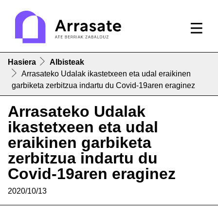
Hasiera
Albisteak
Arrasateko Udalak ikastetxeen eta udal eraikinen
garbiketa zerbitzua indartu du Covid-19aren eraginez
Arrasateko Udalak
ikastetxeen eta udal
eraikinen garbiketa
zerbitzua indartu du
Covid-19aren eraginez
2020/10/13