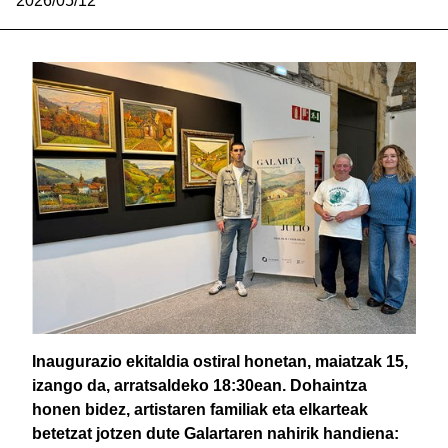
2026/05/12
Inaugurazio ekitaldia ostiral honetan, maiatzak 15,
izango da, arratsaldeko 18:30ean. Dohaintza
honen bidez, artistaren familiak eta elkarteak
betetzat jotzen dute Galartaren nahirik handiena: