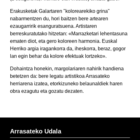
Erakusketak Galartaren "kolorearekiko grina"
nabarmentzen du, hori baitzen bere artearen
ezaugarririk esanguratsuena. Artistaren
berreskuratutako hitzetan: «Marrazketari lehentasuna
ematen diot, eta gero koloreen harmonia. Euskal
Herriko argia iragankorra da, iheskorra, beraz, gogor
lan egin behar da kolore efektuak lortzeko».
Dohaintza honekin, margolariaren nahirik handiena
betetzen da: bere legatu artistikoa Arrasateko
herriarena izatea, etorkizuneko belaunaldiek haren
obra ezagutu eta gozatu dezaten.
Arrasateko Udala