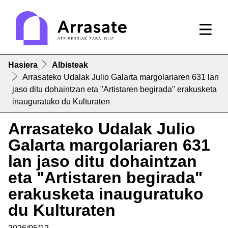
Hasiera
Albisteak
Arrasateko Udalak Julio Galarta margolariaren 631 lan
jaso ditu dohaintzan eta "Artistaren begirada" erakusketa
inauguratuko du Kulturaten
Arrasateko Udalak Julio
Galarta margolariaren 631
lan jaso ditu dohaintzan
eta "Artistaren begirada"
erakusketa inauguratuko
du Kulturaten