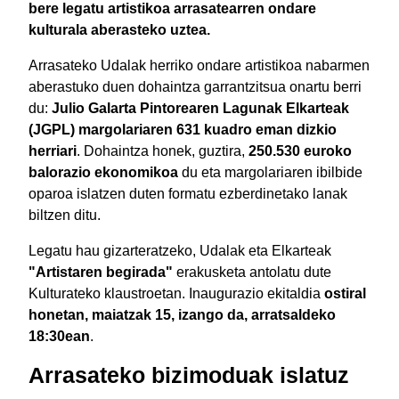
bere legatu artistikoa arrasatearren ondare
kulturala aberasteko uztea.
Arrasateko Udalak herriko ondare artistikoa nabarmen
aberastuko duen dohaintza garrantzitsua onartu berri
du:
Julio Galarta Pintorearen Lagunak Elkarteak
(JGPL) margolariaren 631 kuadro eman dizkio
herriari
. Dohaintza honek, guztira,
250.530 euroko
balorazio ekonomikoa
du eta margolariaren ibilbide
oparoa islatzen duten formatu ezberdinetako lanak
biltzen ditu.
Legatu hau gizarteratzeko, Udalak eta Elkarteak
"Artistaren begirada"
erakusketa antolatu dute
Kulturateko klaustroetan. Inaugurazio ekitaldia
ostiral
honetan, maiatzak 15, izango da, arratsaldeko
18:30ean
.
Arrasateko bizimoduak islatuz