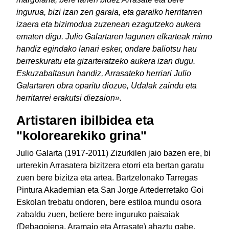
ingurua, bizi izan zen garaia, eta garaiko herritarren
izaera eta bizimodua zuzenean ezagutzeko aukera
ematen digu. Julio Galartaren lagunen elkarteak mimo
handiz egindako lanari esker, ondare baliotsu hau
berreskuratu eta gizarteratzeko aukera izan dugu.
Eskuzabaltasun handiz, Arrasateko herriari Julio
Galartaren obra oparitu diozue, Udalak zaindu eta
herritarrei erakutsi diezaion».
Artistaren ibilbidea eta
"kolorearekiko grina"
Julio Galarta (1917-2011) Zizurkilen jaio bazen ere, bi
urterekin Arrasatera bizitzera etorri eta bertan garatu
zuen bere bizitza eta artea. Bartzelonako Tarregas
Pintura Akademian eta San Jorge Artederretako Goi
Eskolan trebatu ondoren, bere estiloa mundu osora
zabaldu zuen, betiere bere inguruko paisaiak
(Debagoiena, Aramaio eta Arrasate) ahaztu gabe.