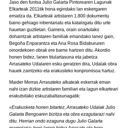
Jaso den funtsa Julio Galarta Pintorearen Lagunak
Elkarteak 2011tik hona egindako lan eskergaren
emaitza da. Elkarteak artistaren 1.800 dokumentu
baino gehiago inbentariatu eta katalogatu ditu urte
hauetan guztietan. Gainera, orain onartutako
dohaintzak artistaren familiak emandako lanez gain,
Begoña Enparantza eta Ana Rosa Bidabururen
oinordekoen obrak ere barne hartzen ditu. Akordio
honen bidez, lanen titulartasuna eta jabetza
Arrasateko Udalaren esku geratzen dira, Udalak obra
hauek zaintzeko eta erakusteko konpromisoa hartuz.
Maider Morras Arrasateko alkateak eskerrak eman
nahi izan dizkie artistaren familiari eta lagun elkarteari
erakutsitako eskuzabaltasunagatik:
«Erakusketa honen bitartez, Arrasateko Udalak Julio
Galarta Bengoaren bizitza eta obra ezagutarazi nahi
ditu. Herrian ondo ezaguna dugu Julio Galarta
margolaria; bere lanen bidez Arrasate eta bere