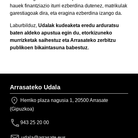
hauek finantziazio iturri ezberdina dutenez, matrikulak
garestiagoak dira, eta eragina ezberdina izango da.
Laburbilduz,
Udalak kudeaketa eredu arduratsu
baten aldeko apustua egin du, etorkizuneko
murrizketak saihestuz eta Arrasateko zerbitzu
publikoen bikaintasuna babestuz.
Arrasateko Udala
Herriko plaza nagusia 1, 20500 Arrasate
(Gipuzkoa)
943 25 20 00
udala@arrasate.eus