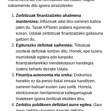
nabarmendu ditu igoera arrazoitzeko:
Zerbitzuak finantzatzeko ahalmena
mantentzea:
Inflazioak udal diru-sarreren balioa
jaten du. Tasak KPIaren arabera eguneratu
ezean, Udalak zerbitzuak finantzatzeko gaitasuna
galtzen du.
Egiturazko defizitak saihestea:
Tributuak
izozteak defizitak sortzen ditu. Horrek, epe luzera,
murrizketak egitera edo kanpoko
finantzaketarekiko mendekotasun handiegia
izatera behartu dezake Udala.
Finantza-autonomia eta oreka:
Doikuntza
honekin ez da presio fiskal erreala handitzen,
sarreren balioari eusten zaio soilik. Horrela,
etorkizunean herritarrentzat kaltegarriagoak
liratekeen igoera bortitzak ekiditen dira.
Zerbitzu publikoen defizitari aurre egitea:
Gaur
egun zerbitzu hauetan dagoen defizita