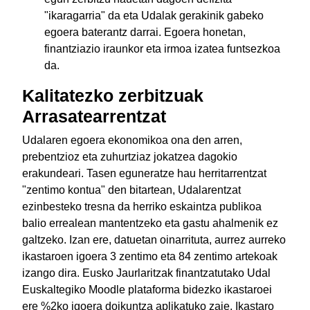
"ikaragarria" da eta Udalak gerakinik gabeko
egoera baterantz darrai. Egoera honetan,
finantziazio iraunkor eta irmoa izatea funtsezkoa
da.
Kalitatezko zerbitzuak
Arrasatearrentzat
Udalaren egoera ekonomikoa ona den arren,
prebentzioz eta zuhurtziaz jokatzea dagokio
erakundeari. Tasen eguneratze hau herritarrentzat
"zentimo kontua" den bitartean, Udalarentzat
ezinbesteko tresna da herriko eskaintza publikoa
balio errealean mantentzeko eta gastu ahalmenik ez
galtzeko. Izan ere, datuetan oinarrituta, aurrez aurreko
ikastaroen igoera 3 zentimo eta 84 zentimo artekoak
izango dira. Eusko Jaurlaritzak finantzatutako Udal
Euskaltegiko Moodle plataforma bidezko ikastaroei
ere %2ko igoera doikuntza aplikatuko zaie. Ikastaro