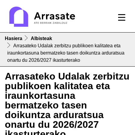
Hasiera
Albisteak
Arrasateko Udalak zerbitzu publikoen kalitatea eta
iraunkortasuna bermatzeko tasen doikuntza arduratsua
onartu du 2026/2027 ikasturterako
Arrasateko Udalak zerbitzu
publikoen kalitatea eta
iraunkortasuna
bermatzeko tasen
doikuntza arduratsua
onartu du 2026/2027
ikasturterako