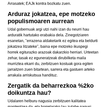
Arrasatek; EAJk kontra bozkatu zuen.
Arduraz jokatzea, epe motzeko
populismoaren aurrean
Udal gobernuak argi utzi nahi izan du neurri hau
arduratik hartutako erabakia dela. Zinegotziaren
esanetan, "errazena aldaketarik ez egitea eta beldurti
jokatzea litzateke", baina epe motzeko ikuspegi
horrek egiturazko arazoak dakarzkio herriari. Urteetan
zehar, tasak ez eguneratzeak dirubilketa maila
murriztea ekarri du, zerbitzuen kostuak gora egiten
jarraitzen zuen bitartean, sarrera eta gastuen arteko
arrakala arriskutsua handituz.
Zergatik da beharrezkoa %2ko
doikuntza hau?
Udalaren helburu nagusia zerbitzuen kalitatea
mantentzea da, eta horretarako lau zutabe nagusi