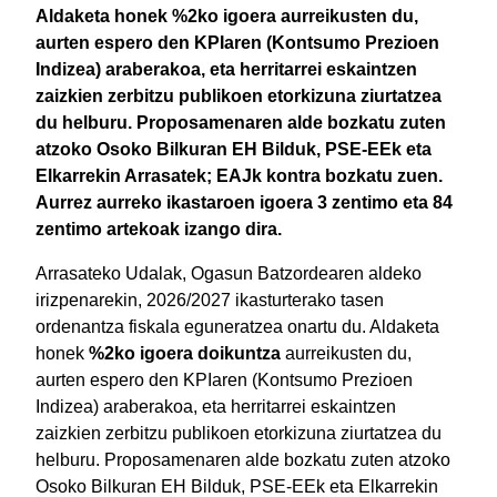
Aldaketa honek %2ko igoera aurreikusten du,
aurten espero den KPIaren (Kontsumo Prezioen
Indizea) araberakoa, eta herritarrei eskaintzen
zaizkien zerbitzu publikoen etorkizuna ziurtatzea
du helburu. Proposamenaren alde bozkatu zuten
atzoko Osoko Bilkuran EH Bilduk, PSE-EEk eta
Elkarrekin Arrasatek; EAJk kontra bozkatu zuen.
Aurrez aurreko ikastaroen igoera 3 zentimo eta 84
zentimo artekoak izango dira.
Arrasateko Udalak, Ogasun Batzordearen aldeko
irizpenarekin, 2026/2027 ikasturterako tasen
ordenantza fiskala eguneratzea onartu du. Aldaketa
honek
%2ko igoera doikuntza
aurreikusten du,
aurten espero den KPIaren (Kontsumo Prezioen
Indizea) araberakoa, eta herritarrei eskaintzen
zaizkien zerbitzu publikoen etorkizuna ziurtatzea du
helburu. Proposamenaren alde bozkatu zuten atzoko
Osoko Bilkuran EH Bilduk, PSE-EEk eta Elkarrekin