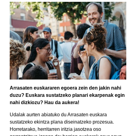
Arrasaten euskararen egoera zein den jakin nahi
duzu? Euskara sustatzeko planari ekarpenak egin
nahi dizkiozu? Hau da aukera!
Udalak aurten abiatuko du Arrasaten euskara
sustatzeko ekintza plana diseinatzeko prozesua.
Horretarako, herritarren iritzia jasotzea oso