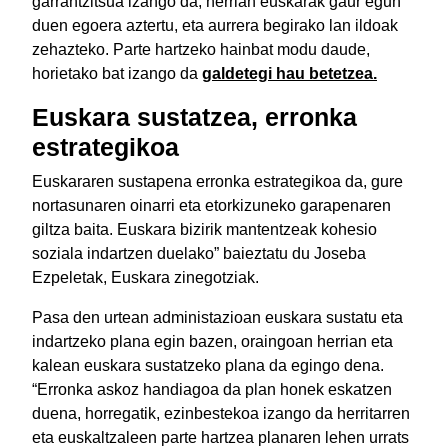
garrantzitsua izango da; herrian euskarak gaur egun
duen egoera aztertu, eta aurrera begirako lan ildoak
zehazteko. Parte hartzeko hainbat modu daude,
horietako bat izango da
galdetegi hau betetzea.
Euskara sustatzea, erronka
estrategikoa
Euskararen sustapena erronka estrategikoa da, gure
nortasunaren oinarri eta etorkizuneko garapenaren
giltza baita. Euskara bizirik mantentzeak kohesio
soziala indartzen duelako” baieztatu du Joseba
Ezpeletak, Euskara zinegotziak.
Pasa den urtean administazioan euskara sustatu eta
indartzeko plana egin bazen, oraingoan herrian eta
kalean euskara sustatzeko plana da egingo dena.
“Erronka askoz handiagoa da plan honek eskatzen
duena, horregatik, ezinbestekoa izango da herritarren
eta euskaltzaleen parte hartzea planaren lehen urrats