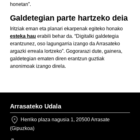
honetan”.
Galdetegian parte hartzeko deia
Iritziak eman eta planari ekarpenak egiteko honako
esteka hau
erabili behar da. “Digitalki galdetegia
erantzunez, oso lagungarria izango da Arrasateko
argazki erreala lortzeko”. Gogorarazi dute, gainera,
galdetegian ematen diren erantzun guztiak
anonimoak izango direla.
Arrasateko Udala
Herriko plaza nagusia 1, 20500 Arrasate
(Gipuzkoa)