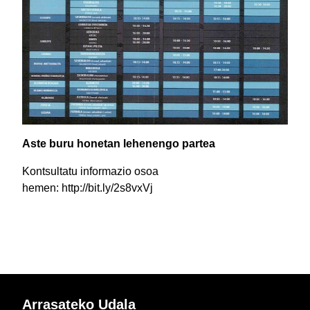
Aste buru honetan lehenengo partea
Kontsultatu informazio osoa
hemen: http://bit.ly/2s8vxVj
Arrasateko Udala