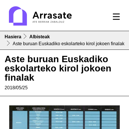
Hasiera
Albisteak
Aste buruan Euskadiko eskolarteko kirol jokoen finalak
Aste buruan Euskadiko
eskolarteko kirol jokoen
finalak
2018/05/25