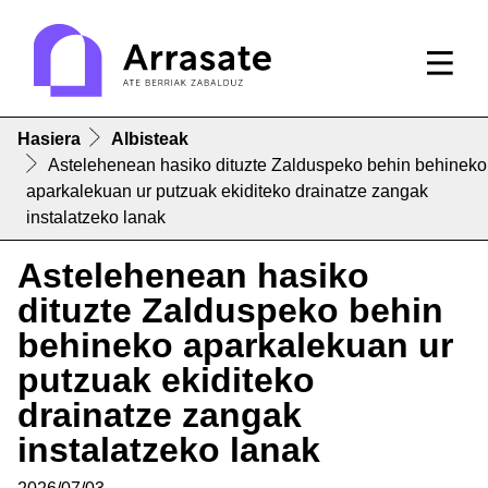
Hasiera
Albisteak
Astelehenean hasiko dituzte Zalduspeko behin behineko
aparkalekuan ur putzuak ekiditeko drainatze zangak
instalatzeko lanak
Astelehenean hasiko
dituzte Zalduspeko behin
behineko aparkalekuan ur
putzuak ekiditeko
drainatze zangak
instalatzeko lanak