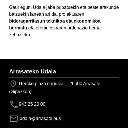
Gaur egun, Udala jabe pribatuekin eta beste erakunde
batzuekin lanean ari da, proiektuaren
bideragarritasun teknikoa eta ekonomikoa
bermatu
eta eremu osoaren ordenazio berria
zehazteko.
Arrasateko Udala
Herriko plaza nagusia 1, 20500 Arrasate
(Gipuzkoa)
943 25 20 00
udala@arrasate.eus