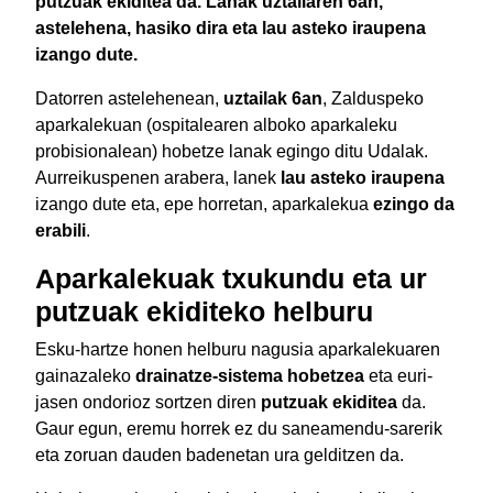
putzuak ekiditea da. Lanak uztailaren 6an,
astelehena, hasiko dira eta lau asteko iraupena
izango dute.
Datorren astelehenean,
uztailak 6an
, Zalduspeko
aparkalekuan (ospitalearen alboko aparkaleku
probisionalean) hobetze lanak egingo ditu Udalak.
Aurreikuspenen arabera, lanek
lau asteko iraupena
izango dute eta, epe horretan, aparkalekua
ezingo da
erabili
.
Aparkalekuak txukundu eta ur
putzuak ekiditeko helburu
Esku-hartze honen helburu nagusia aparkalekuaren
gainazaleko
drainatze-sistema hobetzea
eta euri-
jasen ondorioz sortzen diren
putzuak ekiditea
da.
Gaur egun, eremu horrek ez du saneamendu-sarerik
eta zoruan dauden badenetan ura gelditzen da.