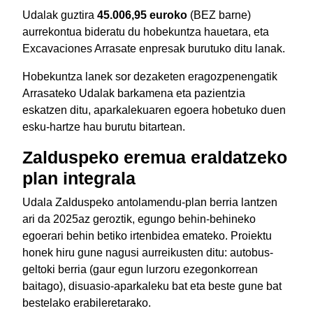
Udalak guztira
45.006,95 euroko
(BEZ barne)
aurrekontua bideratu du hobekuntza hauetara, eta
Excavaciones Arrasate enpresak burutuko ditu lanak.
Hobekuntza lanek sor dezaketen eragozpenengatik
Arrasateko Udalak barkamena eta pazientzia
eskatzen ditu, aparkalekuaren egoera hobetuko duen
esku-hartze hau burutu bitartean.
Zalduspeko eremua eraldatzeko
plan integrala
Udala Zalduspeko antolamendu-plan berria lantzen
ari da 2025az geroztik, egungo behin-behineko
egoerari behin betiko irtenbidea emateko. Proiektu
honek hiru gune nagusi aurreikusten ditu: autobus-
geltoki berria (gaur egun lurzoru ezegonkorrean
baitago), disuasio-aparkaleku bat eta beste gune bat
bestelako erabileretarako.