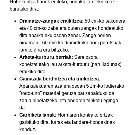
Hobekuntza hauek egiteko, honako lan teknikoak
burutuko dira:
Drainatze-zangak eraikitzea:
50 cm-ko sakonera
eta 40 cm-ko zabalera duten zangak hondeatuko
dira aparkaleku osoan zehar. Zanga horien
oinarrian 160 mm-ko diametroko hodi porotsuak
jarriko dira ura biltzeko.
Arketa-iturburu berriak:
Sare osora
konektatutako lau arketa-iturburu (parrilladunak)
eraikiko dira.
Gainazala berdintzea eta trinkotzea:
Aparkalekuaren azalera osoan 5 zm-ko lodierako
"todo-uno" material geruza bat zabalduko da
zorua nibelatzeko, eta ondoren trinkotu egingo
da.
Garbiketa lanak:
Hormaren kontrako ertzak
garbituko dira, lurrak eta landare-hondakinak
kenduz.