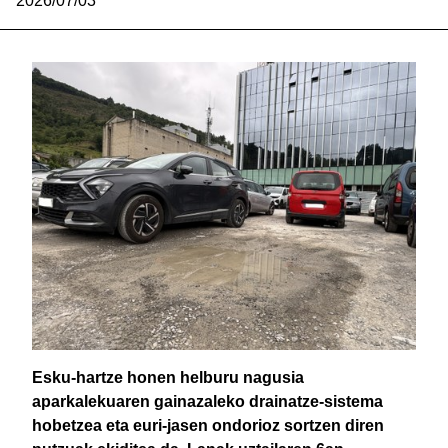
2026/07/03
Esku-hartze honen helburu nagusia
aparkalekuaren gainazaleko drainatze-sistema
hobetzea eta euri-jasen ondorioz sortzen diren