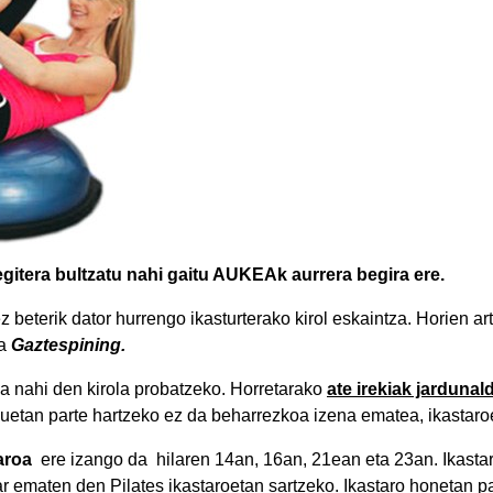
itera bultzatu nahi gaitu AUKEAk aurrera begira ere.
z beterik dator hurrengo ikasturterako kirol eskaintza. Horien a
a
Gaztespining.
a nahi den kirola probatzeko. Horretarako
ate irekiak jardunal
uetan parte hartzeko ez da beharrezkoa izena ematea, ikastaro
aroa
ere izango da hilaren 14an, 16an, 21ean eta 23an. Ikastar
r ematen den Pilates ikastaroetan sartzeko. Ikastaro honetan 