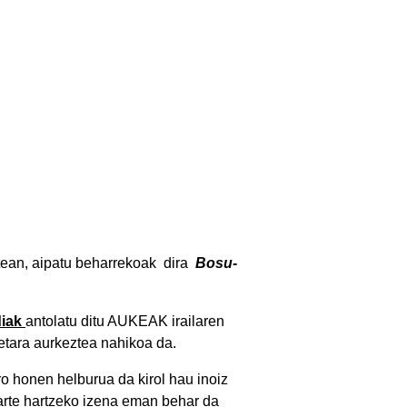
rtean, aipatu beharrekoak
dira
Bosu-
diak
antolatu ditu AUKEAK irailaren
etara aurkeztea nahikoa da.
o honen helburua da kirol hau inoiz
parte hartzeko izena eman behar da