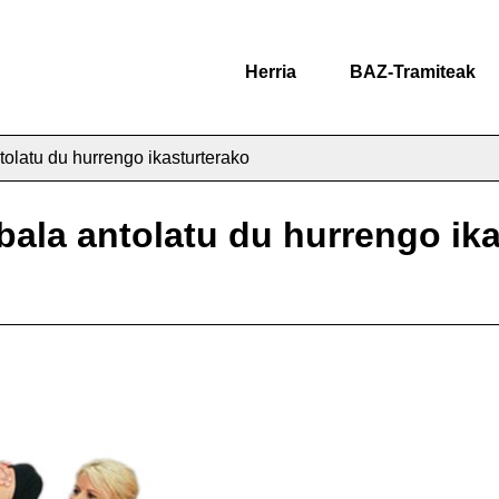
Herria
BAZ-Tramiteak
olatu du hurrengo ikasturterako
ala antolatu du hurrengo ika