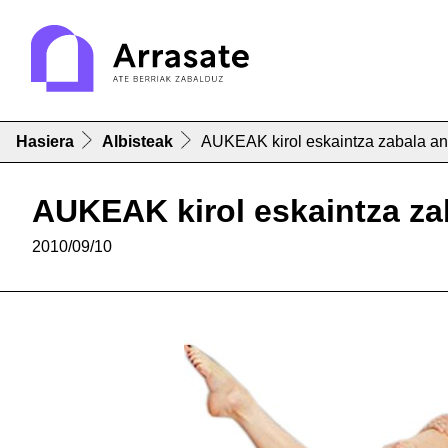
Hasiera
Albisteak
AUKEAK kirol eskaintza zabala ant
AUKEAK kirol eskaintza zab
2010/09/10