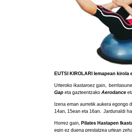
EUTSI KIROLARI lemapean kirola eg
Urteroko ikastaroez gain, berritasune
Gap
eta gazteentzako
Aerodance
et
Izena eman aurretik aukera egongo d
14an, 15ean eta 16an. Jardunaldi ha
Horrez gain,
Pilates Hastapen Ikast
egin ez duena prestatzea urtean zeha