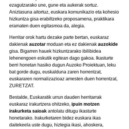
ezagutzarako une, gune eta aukerak sortuz.
Aniztasuna aitortuz, euskara komunikazio eta kohesio
hizkuntza gisa erabiltzeko proposamena, praktikara
eramaten duen egitasmoa da, alegia.
Herritar orok hartu dezake parte bertan, euskaraz
dakienak
auzotar
moduan eta ez dakienak
auzokide
gisa. Bigarren hauek hizkuntzarako ibilibidea
lehenengoen eskutik egitean dago gakoa. Ikasturte
berri honetan hasiko dugun Auzoko Proiektuan, leku
bat gorde dugu, euskalduna zaren horrentzat,
euskararen normalizazioaz amesten duen horrentzat,
ZURETZAT.
Bestalde, Euskaratik urrun dauden herritarrak
euskaraz irakurtzera ohitzeko,
ipuin motzen
irakurketa saioak
antolatu ditugu ikasturte
honetarako. Irakurketaren bidez euskara ikas
daitekeela uste dugu, hiztegia ikasi, ahoskera,