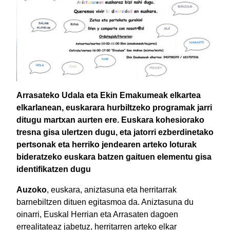
Arrasateko Udala eta Ekin Emakumeak elkartea
elkarlanean, euskarara hurbiltzeko programak jarri
ditugu martxan aurten ere. Euskara kohesiorako
tresna gisa ulertzen dugu, eta jatorri ezberdinetako
pertsonak eta herriko jendearen arteko loturak
bideratzeko euskara batzen gaituen elementu gisa
identifikatzen dugu
Auzoko
, euskara, aniztasuna eta herritarrak
barnebiltzen dituen egitasmoa da. Aniztasuna du
oinarri, Euskal Herrian eta Arrasaten dagoen
errealitateaz jabetuz, herritarren arteko elkar