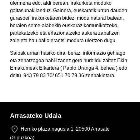
ulermena edo, aldi berean, irakurketa moduko
gaitasunak landuz. Gainera, euskaratik urrun dauden
gurasoei, irakurketaren bidez, modu natural batean,
beraien seme-alabekin euskaraz komunikatzeko,
partekatzeko eta erlazionatzeko aukera zabaltzen
zaie eta hau balio erantsi modura ulertzen dugu.
Saioak urrian hasiko dira, beraz, informazio gehiago
eta zehatzagoa nahi izanez gero hurbildu zaitez Ekin
Emakumeak Elkartera ( Pablo Uranga 4, behea ) edo
deitu 943 79 83 70/ 651 70 79 36 zenbakietara.
Arrasateko Udala
Herriko plaza nagusia 1, 20500 Arrasate
(Gipuzkoa)