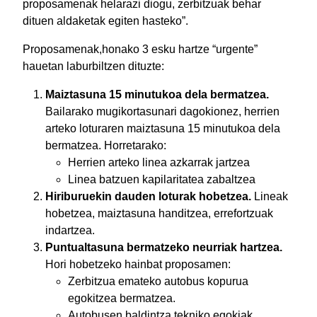
proposamenak helarazi diogu, zerbitzuak behar
dituen aldaketak egiten hasteko”.
Proposamenak,honako 3 esku hartze “urgente”
hauetan laburbiltzen dituzte:
Maiztasuna 15 minutukoa dela bermatzea.
Bailarako mugikortasunari dagokionez, herrien
arteko loturaren maiztasuna 15 minutukoa dela
bermatzea. Horretarako:
Herrien arteko linea azkarrak jartzea
Linea batzuen kapilaritatea zabaltzea
Hiriburuekin dauden loturak hobetzea.
Lineak
hobetzea, maiztasuna handitzea, errefortzuak
indartzea.
Puntualtasuna bermatzeko neurriak hartzea.
Hori hobetzeko hainbat proposamen:
Zerbitzua emateko autobus kopurua
egokitzea bermatzea.
Autobusen baldintza tekniko egokiak