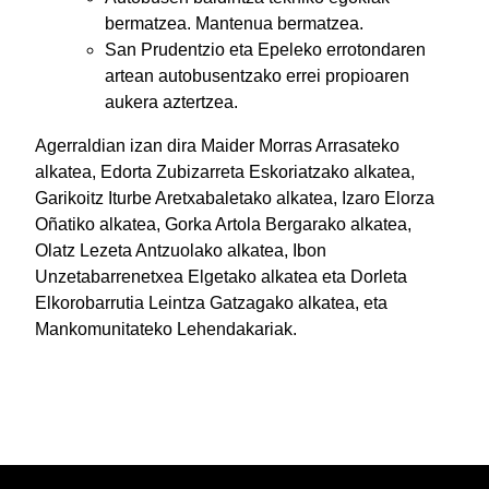
bermatzea. Mantenua bermatzea.
San Prudentzio eta Epeleko errotondaren
artean autobusentzako errei propioaren
aukera aztertzea.
Agerraldian izan dira Maider Morras Arrasateko
alkatea, Edorta Zubizarreta Eskoriatzako alkatea,
Garikoitz Iturbe Aretxabaletako alkatea, Izaro Elorza
Oñatiko alkatea, Gorka Artola Bergarako alkatea,
Olatz Lezeta Antzuolako alkatea, Ibon
Unzetabarrenetxea Elgetako alkatea eta Dorleta
Elkorobarrutia Leintza Gatzagako alkatea, eta
Mankomunitateko Lehendakariak.