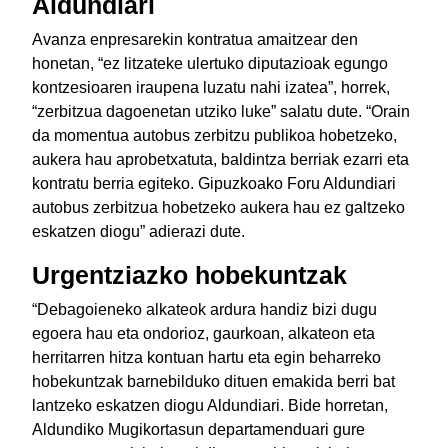
Aldundiari
Avanza enpresarekin kontratua amaitzear den
honetan, “ez litzateke ulertuko diputazioak egungo
kontzesioaren iraupena luzatu nahi izatea”, horrek,
“zerbitzua dagoenetan utziko luke” salatu dute. “Orain
da momentua autobus zerbitzu publikoa hobetzeko,
aukera hau aprobetxatuta, baldintza berriak ezarri eta
kontratu berria egiteko. Gipuzkoako Foru Aldundiari
autobus zerbitzua hobetzeko aukera hau ez galtzeko
eskatzen diogu” adierazi dute.
Urgentziazko hobekuntzak
“Debagoieneko alkateok ardura handiz bizi dugu
egoera hau eta ondorioz, gaurkoan, alkateon eta
herritarren hitza kontuan hartu eta egin beharreko
hobekuntzak barnebilduko dituen emakida berri bat
lantzeko eskatzen diogu Aldundiari. Bide horretan,
Aldundiko Mugikortasun departamenduari gure