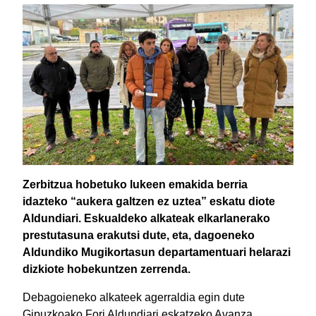
Zerbitzua hobetuko lukeen emakida berria
idazteko “aukera galtzen ez uztea” eskatu diote
Aldundiari. Eskualdeko alkateak elkarlanerako
prestutasuna erakutsi dute, eta, dagoeneko
Aldundiko Mugikortasun departamentuari helarazi
dizkiote hobekuntzen zerrenda.
Debagoieneko alkateek agerraldia egin dute
Gipuzkoako Fori Aldundiari eskatzeko Avanza