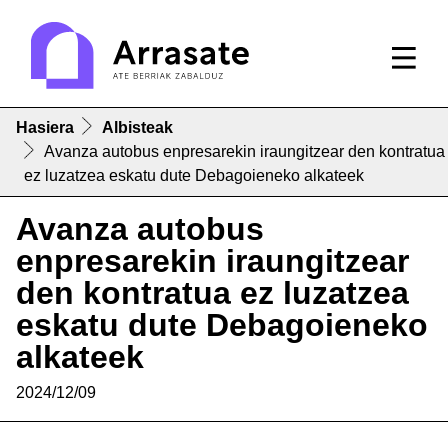
Hasiera
Albisteak
Avanza autobus enpresarekin iraungitzear den kontratua
ez luzatzea eskatu dute Debagoieneko alkateek
Avanza autobus
enpresarekin iraungitzear
den kontratua ez luzatzea
eskatu dute Debagoieneko
alkateek
2024/12/09