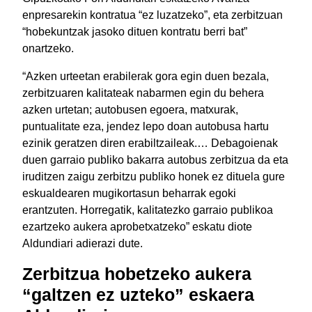
enpresarekin kontratua “ez luzatzeko”, eta zerbitzuan
“hobekuntzak jasoko dituen kontratu berri bat”
onartzeko.
“Azken urteetan erabilerak gora egin duen bezala,
zerbitzuaren kalitateak nabarmen egin du behera
azken urtetan; autobusen egoera, matxurak,
puntualitate eza, jendez lepo doan autobusa hartu
ezinik geratzen diren erabiltzaileak.… Debagoienak
duen garraio publiko bakarra autobus zerbitzua da eta
iruditzen zaigu zerbitzu publiko honek ez dituela gure
eskualdearen mugikortasun beharrak egoki
erantzuten. Horregatik, kalitatezko garraio publikoa
ezartzeko aukera aprobetxatzeko” eskatu diote
Aldundiari adierazi dute.
Zerbitzua hobetzeko aukera
“galtzen ez uzteko” eskaera