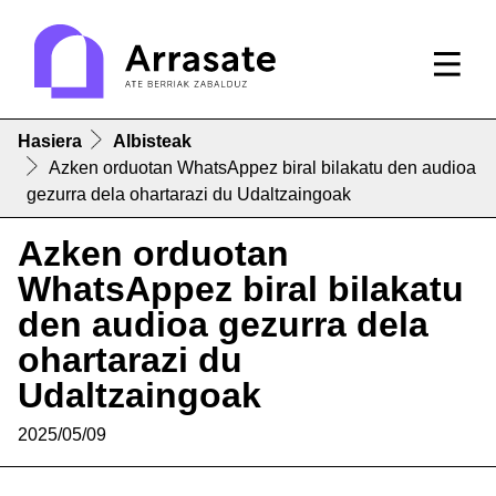
Hasiera
Albisteak
Azken orduotan WhatsAppez biral bilakatu den audioa
gezurra dela ohartarazi du Udaltzaingoak
Azken orduotan
WhatsAppez biral bilakatu
den audioa gezurra dela
ohartarazi du
Udaltzaingoak
2025/05/09