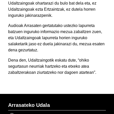
Udaltzaingoak ohartarazi du bulo bat dela eta, ez
Udaltzaingoak ezta Ertzaintzak, ez dutela horren
inguruko jakinarazpenik.
Audioak Arrasaten gertatutako ustezko lapurreta
batzuen inguruko informazio mezua zabaltzen zuen,
eta Udaltzaingoak lapurreta horien inguruko
salaketarik jaso ez duela jakinarazi du, mezua esaten
dena gezurtatuz.
Dena den, Udaltzaingotik eskatu dute, “ohiko
segurtasun neurriak hartzeko eta etxeko atea
zabaltzerakoan ziurtatzeko nor dagoen atartean”.
Arrasateko Udala