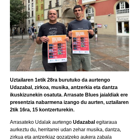
Uztailaren 1etik 28ra burutuko da aurtengo
Udazabal, zirkoa, musika, antzerkia eta dantza
ikuskizunekin osatuta. Arrasate Blues jaialdiak ere
presentzia nabarmena izango du aurten, uztailaren
2tik 16ra, 15 kontzerturekin.
Arrasateko Udalak aurtengo
Udazabal
egitaraua
aurkeztu du, herritarrei udan zehar musika, dantza,
zirkua eta antzerkiaz gozatzeko aukera zabala