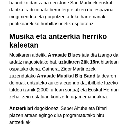
haundiko dantzaria den Jone San Martinek euskal
dantza tradizionala berrinterpretatzen du, espazioa,
mugimendua eta gorputzen arteko harremanak
publikoarekiko hurbiltasunetik esploratuz.
Musika eta antzerkia herriko
kaleetan
Musikaren aldetik,
Arrasate Blues
jaialdia izango da
ardatz nagusietako bat,
uztailaren 2tik 16ra
bitartean
ospatuko dena. Gainera, Zigor Martinezek
zuzendutako
Arrasate Musikal Big Band
taldearen
doinuak entzuteko aukera egongo da, ibilbide luzeko
taldea izanik (2000. urtean sortua) eta Euskal Herrian
zehar zein estatuan kontzertu ugari emandakoa.
Antzerkiari
dagokionez, Seber Altube eta Biteri
plazen artean egingo dira programatutako hiru
antzerkiak: