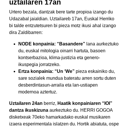
uztailaren 17an
Urtero bezala, dantzak bere tarte propioa izango du
Udazabal jaialdian. Uztailareb 17an, Euskal Herriko
bi talde entzutetsuren bi pieza motz ikusi ahal izango
dira Zaldibarren:
NODE konpainia:
“Basandere”
lana aurkeztuko
du, euskal mitologia oinarri hartuta, basoen
kontserbazioa, klima-justizia eta genero-
ikuspegia jorratzeko.
Ertza konpainia:
“Un ‘We”
pieza eskainiko du,
sare sozialek mundua bateratu arren sortu duten
desberdintasun-arraila eta lan-ustiapen
modernoa aztertuz.
Uztailaren 24an
berriz,
Haatik konpainiaren “IOI”
dantza ikuskizuna
aurkeztuko du. HERRI GOGOA
disketxeak 70eko hamarkadako euskal musikaren
izaera esperimentala islatzen du. Hortik abiatuta, ospe