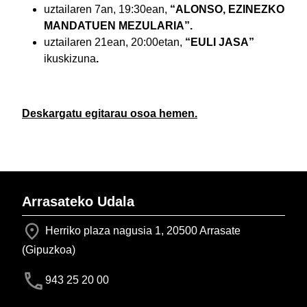
uztailaren 7an, 19:30ean,
“ALONSO, EZINEZKO
MANDATUEN MEZULARIA”.
uztailaren 21ean, 20:00etan,
“EULI JASA”
ikuskizuna
.
Deskargatu egitarau osoa hemen.
Arrasateko Udala
Herriko plaza nagusia 1, 20500 Arrasate
(Gipuzkoa)
943 25 20 00