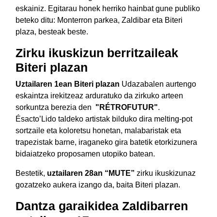
eskainiz. Egitarau honek herriko hainbat gune publiko
beteko ditu: Monterron parkea, Zaldibar eta Biteri
plaza, besteak beste.
Zirku ikuskizun berritzaileak
Biteri plazan
Uztailaren 1ean Biteri plazan
Udazabalen aurtengo
eskaintza irekitzeaz arduratuko da zirkuko arteen
sorkuntza berezia den
"RÉTROFUTUR"
.
Ésacto’Lido taldeko artistak bilduko dira melting-pot
sortzaile eta koloretsu honetan, malabaristak eta
trapezistak barne, iraganeko gira batetik etorkizunera
bidaiatzeko proposamen utopiko batean.
Bestetik,
uztailaren 28an “MUTE”
zirku ikuskizunaz
gozatzeko aukera izango da, baita Biteri plazan.
Dantza garaikidea Zaldibarren