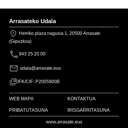
Arrasateko Udala
Herriko plaza nagusia 1, 20500 Arrasate
(Gipuzkoa)
943 25 20 00
udala@arrasate.eus
IFK/CIF: P2005900B
WEB MAPA
KONTAKTUA
PRIBATUTASUNA
IRISGARRITASUNA
www.arrasate.eus