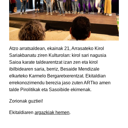
Atzo arratsaldean, ekainak 21, Arrasateko Kirol
Sariakbanatu ziren Kulturolan: kirol sari nagusia
Saioa karate taldearentzat izan zen eta kirol
ibilbidearen saria, berriz, Besaide Mendizale
elkarteko Karmelo Bergaretxerentzat. Ekitaldian
errekonozimendu berezia jaso zuten ARTko amen
talde Pirolitikak eta Sasoibide ekimenak.
Zorionak guztiei!
Ekitaldiaren
argazkiak hemen
.