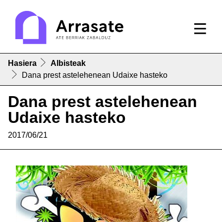
Hasiera
Albisteak
Dana prest astelehenean Udaixe hasteko
Dana prest astelehenean
Udaixe hasteko
2017/06/21