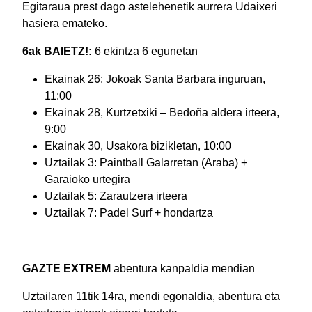
Egitaraua prest dago astelehenetik aurrera Udaixeri
hasiera emateko.
6ak BAIETZ!:
6 ekintza 6 egunetan
Ekainak 26: Jokoak Santa Barbara inguruan,
11:00
Ekainak 28, Kurtzetxiki – Bedoña aldera irteera,
9:00
Ekainak 30, Usakora bizikletan, 10:00
Uztailak 3: Paintball Galarretan (Araba) +
Garaioko urtegira
Uztailak 5: Zarautzera irteera
Uztailak 7: Padel Surf + hondartza
GAZTE EXTREM
abentura kanpaldia mendian
Uztailaren 11tik 14ra, mendi egonaldia, abentura eta