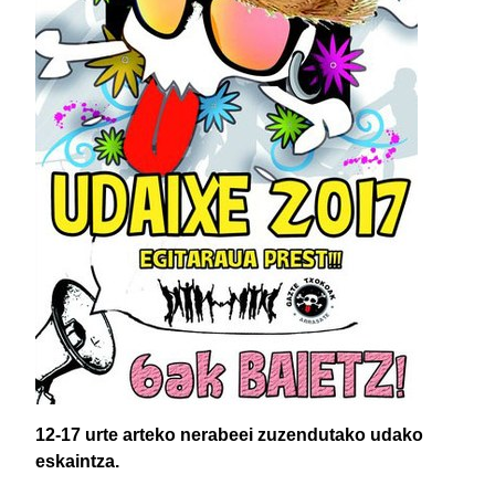
12-17 urte arteko nerabeei zuzendutako udako
eskaintza.