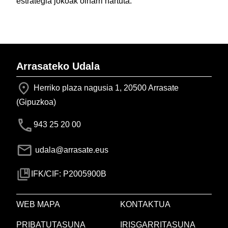
estrategia jokoak oinarri hartuta.
Arrasateko Udala
Herriko plaza nagusia 1, 20500 Arrasate
(Gipuzkoa)
943 25 20 00
udala@arrasate.eus
IFK/CIF: P2005900B
WEB MAPA
KONTAKTUA
PRIBATUTASUNA
IRISGARRITASUNA