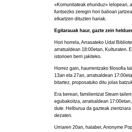
«Komunitateak ehunduz» lelopean, au
funtsezko zeregin hori balioan jartze
elkartzen dituzten hariak.
Egitarauak haur, gazte zein helduen
Hori horrela, Arrasateko Udal Bibliot
arratsaldean 18:00etan, Kulturaten. E
istorioen berri jakiteko.
Horrez gain, haurrentzako filosofia t
13an eta 27an, arratsaldean 17:00etan
bitartez, proposatuko ditu jolas bat
Era berean, familientzat Steam tailer
egubakoitza, arratsaldean 17:00etan,
dute. Helburua da gazteak zientziara 
dezaten.
Urriaren 20an, halaber, Anonyme Pop