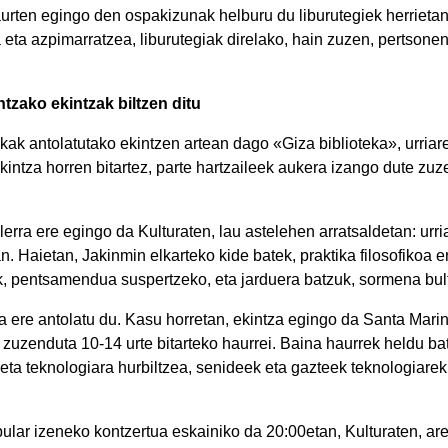
rten egingo den ospakizunak helburu du liburutegiek herrietan
a eta azpimarratzea, liburutegiak direlako, hain zuzen, pertsone
tzako ekintzak biltzen ditu
ekak antolatutako ekintzen artean dago «Giza biblioteka», urria
kintza horren bitartez, parte hartzaileek aukera izango dute zuz
ailerra ere egingo da Kulturaten, lau astelehen arratsaldetan: ur
. Haietan, Jakinmin elkarteko kide batek, praktika filosofikoa e
zuk, pentsamendua suspertzeko, eta jarduera batzuk, sormena bul
ra ere antolatu du. Kasu horretan, ekintza egingo da Santa Mari
 zuzenduta 10-14 urte bitarteko haurrei. Baina haurrek heldu ba
eta teknologiara hurbiltzea, senideek eta gazteek teknologiarek
ular izeneko kontzertua eskainiko da 20:00etan, Kulturaten, a