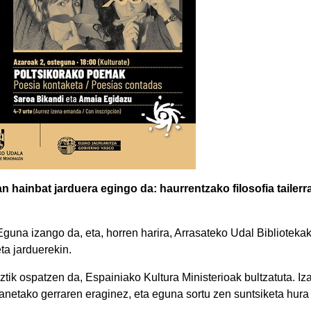
n hainbat jarduera egingo da: haurrentzako filosofia tailerra
guna izango da, eta, horren harira, Arrasateko Udal Bibliotekak
ta jarduerekin.
tik ospatzen da, Espainiako Kultura Ministerioak bultzatuta. Iz
kanetako gerraren eraginez, eta eguna sortu zen suntsiketa hur