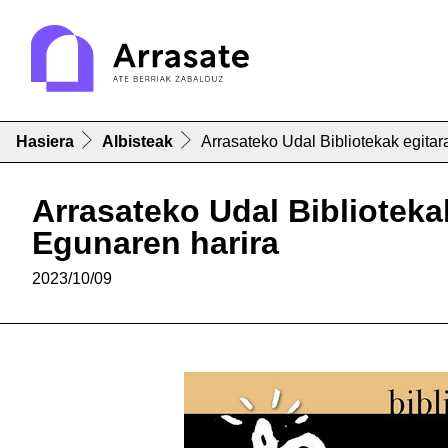
Hasiera
Albisteak
Arrasateko Udal Bibliotekak egitar
Arrasateko Udal Biblioteka
Egunaren harira
2023/10/09