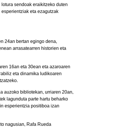
 lotura sendoak eraikitzeko duten
n esperientziak eta ezagutzak
ren 24an bertan egingo dena,
enean arrasatearren historien eta
riaren 16an eta 30ean eta azaroaren
rabiliz eta dinamika ludikoaren
tzatzeko.
na auzoko bibliotekan, urriaren 20an,
tek lagunduta parte hartu beharko
in esperientzia positiboa izan
reto nagusian, Rafa Rueda