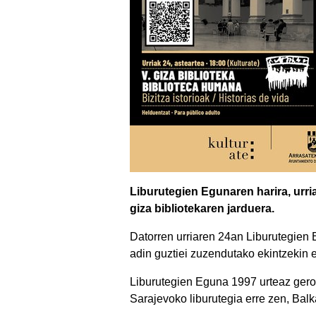
Liburutegien Egunaren harira, urria
giza bibliotekaren jarduera.
Datorren urriaren 24an Liburutegien E
adin guztiei zuzendutako ekintzekin e
Liburutegien Eguna 1997 urteaz geroz
Sarajevoko liburutegia erre zen, Bal