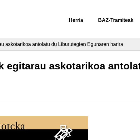
Herria
BAZ-Tramiteak
au askotarikoa antolatu du Liburutegien Egunaren harira
k egitarau askotarikoa antola