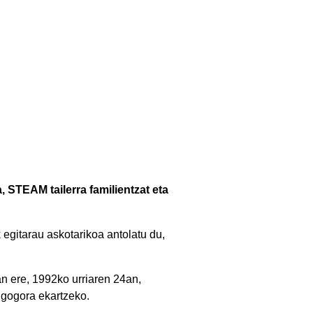
, STEAM tailerra familientzat eta
 egitarau askotarikoa antolatu du,
an ere, 1992ko urriaren 24an,
a gogora ekartzeko.