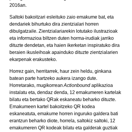
2016an.
Saltoki bakoitzari esleituko zaio emakume bat, eta
dendariek bihurtuko dira zientzialari horren
dibulgatzaile. Zientzialariarekin lotutako ilustrazioak
eta informazioa biltzen duten horma-irudiak jarriko
dituzte dendetan, eta haien ikerketan inspiratuko dira
beraien ikusleihoak apainduko dituzte zientzialarien
ekarpenak erakusteko.
Horrez gain, herritarrek, haur zein heldu, ginkana
batean parte hartzeko aukera izango dute.
Horretarako, mugikorrean
Actionbound
aplikazioa
instalatu eta, dendaz denda, 12 emakumeren kartelak
bilatu eta bertako QRak eskaneatu beharko dituzte.
Emakumeen kartel bakoitzeko QR kodea
eskaneatuta, emakume horren inguruko galdera bati
erantzun beharko diote, horrela, saltokiz saltoki, 12
emakumeren QR kodeak bilatu eta galderak guztiak