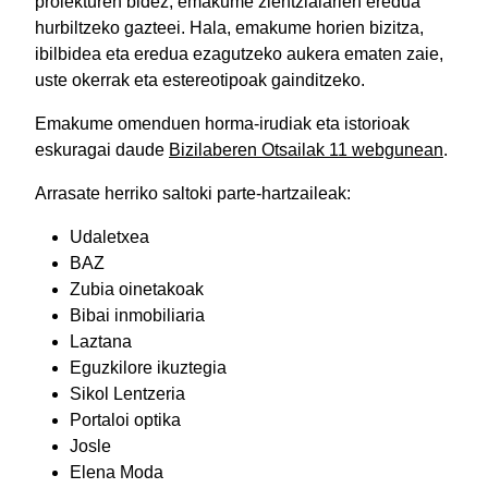
proiekturen bidez, emakume zientzialarien eredua
hurbiltzeko gazteei. Hala, emakume horien bizitza,
ibilbidea eta eredua ezagutzeko aukera ematen zaie,
uste okerrak eta estereotipoak gainditzeko.
Emakume omenduen horma-irudiak eta istorioak
eskuragai daude
Bizilaberen Otsailak 11 webgunean
.
Arrasate herriko saltoki parte-hartzaileak:
Udaletxea
BAZ
Zubia oinetakoak
Bibai inmobiliaria
Laztana
Eguzkilore ikuztegia
Sikol Lentzeria
Portaloi optika
Josle
Elena Moda