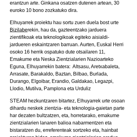
erantzun arte. Ginkana osatzen dutenen artean, 30
euroko 10 bono zozkatuko dira.
Elhuyarrek proiektu hau sortu zuen duela bost urte
Bizilabe
rekin, hau da, gazteentzako jarduera
zientifikoak eta teknologikoak egiteko aisialdi-
jardueren eskaintzaren barruan. Aurten, Euskal Herri
osoko 16 herrik ospatuko dute otsailaren 11,
Emakume eta Neska Zientzialarien Nazioarteko
Eguna, Elhuyarrekin batera: Altsasu, Aretxabaleta,
Arrasate, Barakaldo, Baztan, Bilbao, Burlada,
Durango, Elgoibar, Erandio, Galdakao, Legazpi,
Llodio, Mutilva, Pamplona eta Urduliz
STEAM hezkuntzaren bitartez, Elhuyarrek urte osoan
dihardu neskek zientzia- eta teknologia-gaietan parte
har dezaten bultzatzen, eta, horretarako, emakume
zientzialarien lanaren balioa nabarmentzen eta
bistaratzen du, erreferenteak sortzeko eta, hainbat