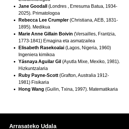
Jane Goodall
(Londres , Erresuma Batua, 1934-
2025). Primatologoa
Rebecca Lee Crumpler
(Christiana, AEB, 1831-
1895). Medikua
Marie Anne Gillain Boivin
(Versailles, Frantzia,
1773-1841) Emagina eta asmatzailea
Elisabeth Rasekoalai
(Lagos, Nigeria, 1960)
Ingeniera kimikoa
Yásnaya Aguilar Gil
(Ayutla Mixe, Mexiko, 1981).
Hizkuntzalaria
Ruby Payne-Scott
(Grafton, Australia 1912-
1981) Fisikaria
Hong Wang
(Guilin, Txina, 1997). Matematikaria
Arrasateko Udala