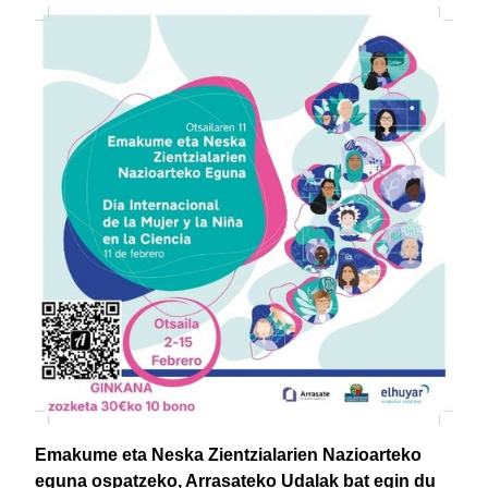
Emakume eta Neska Zientzialarien Nazioarteko
eguna ospatzeko, Arrasateko Udalak bat egin du