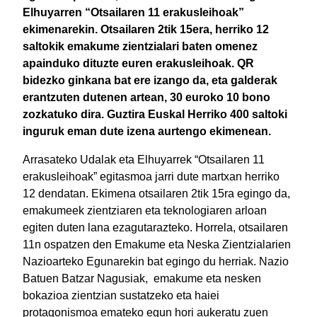
Elhuyarren “Otsailaren 11 erakusleihoak”
ekimenarekin. Otsailaren 2tik 15era, herriko 12
saltokik emakume zientzialari baten omenez
apainduko dituzte euren erakusleihoak. QR
bidezko ginkana bat ere izango da, eta galderak
erantzuten dutenen artean, 30 euroko 10 bono
zozkatuko dira. Guztira Euskal Herriko 400 saltoki
inguruk eman dute izena aurtengo ekimenean.
Arrasateko Udalak eta Elhuyarrek “Otsailaren 11
erakusleihoak” egitasmoa jarri dute martxan herriko
12 dendatan. Ekimena otsailaren 2tik 15ra egingo da,
emakumeek zientziaren eta teknologiaren arloan
egiten duten lana ezagutarazteko. Horrela, otsailaren
11n ospatzen den Emakume eta Neska Zientzialarien
Nazioarteko Egunarekin bat egingo du herriak. Nazio
Batuen Batzar Nagusiak, emakume eta nesken
bokazioa zientzian sustatzeko eta haiei
protagonismoa emateko egun hori aukeratu zuen