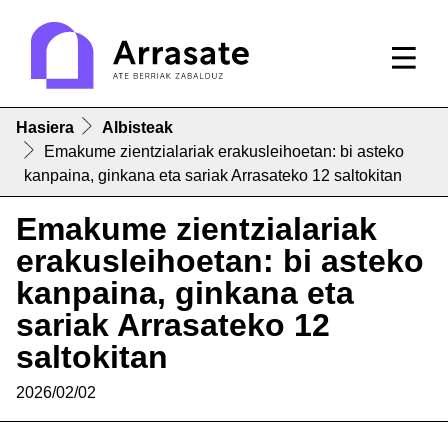
Hasiera
Albisteak
Emakume zientzialariak erakusleihoetan: bi asteko
kanpaina, ginkana eta sariak Arrasateko 12 saltokitan
Emakume zientzialariak
erakusleihoetan: bi asteko
kanpaina, ginkana eta
sariak Arrasateko 12
saltokitan
2026/02/02