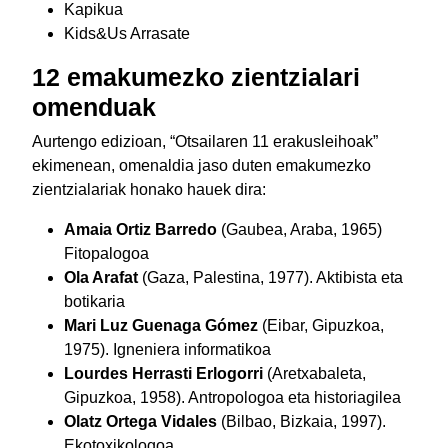
Kapikua
Kids&Us Arrasate
12 emakumezko zientzialari
omenduak
Aurtengo edizioan, “Otsailaren 11 erakusleihoak”
ekimenean, omenaldia jaso duten emakumezko
zientzialariak honako hauek dira:
Amaia Ortiz Barredo
(Gaubea, Araba, 1965)
Fitopalogoa
Ola Arafat
(Gaza, Palestina, 1977). Aktibista eta
botikaria
Mari Luz Guenaga Gómez
(Eibar, Gipuzkoa,
1975). Igneniera informatikoa
Lourdes Herrasti Erlogorri
(Aretxabaleta,
Gipuzkoa, 1958). Antropologoa eta historiagilea
Olatz Ortega Vidales
(Bilbao, Bizkaia, 1997).
Ekotoxikologoa