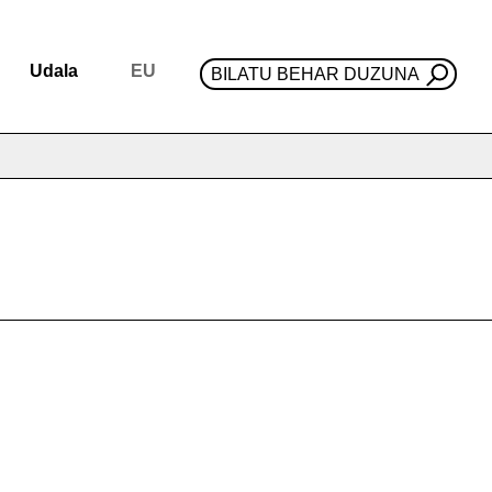
Udala
EU
BILATU BEHAR DUZUNA