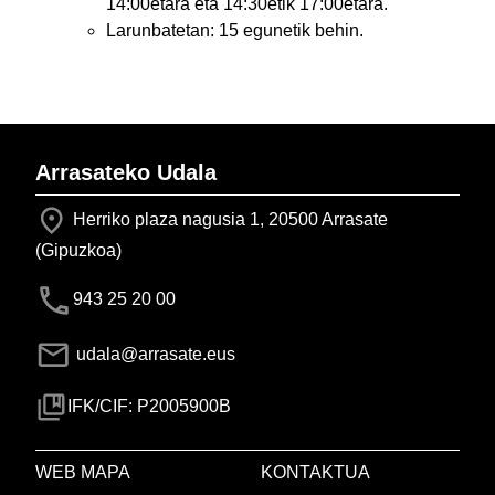
14:00etara eta 14:30etik 17:00etara.
Larunbatetan: 15 egunetik behin.
Arrasateko Udala
Herriko plaza nagusia 1, 20500 Arrasate
(Gipuzkoa)
943 25 20 00
udala@arrasate.eus
IFK/CIF: P2005900B
WEB MAPA
KONTAKTUA