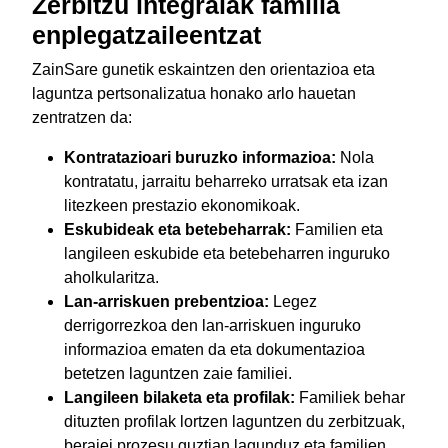
Zerbitzu integralak familia
enplegatzaileentzat
ZainSare gunetik eskaintzen den orientazioa eta
laguntza pertsonalizatua honako arlo hauetan
zentratzen da:
Kontratazioari buruzko informazioa:
Nola
kontratatu, jarraitu beharreko urratsak eta izan
litezkeen prestazio ekonomikoak.
Eskubideak eta betebeharrak:
Familien eta
langileen eskubide eta betebeharren inguruko
aholkularitza.
Lan-arriskuen prebentzioa:
Legez
derrigorrezkoa den lan-arriskuen inguruko
informazioa ematen da eta dokumentazioa
betetzen laguntzen zaie familiei.
Langileen bilaketa eta profilak:
Familiek behar
dituzten profilak lortzen laguntzen du zerbitzuak,
beraiei prozesu guztian lagunduz eta familien