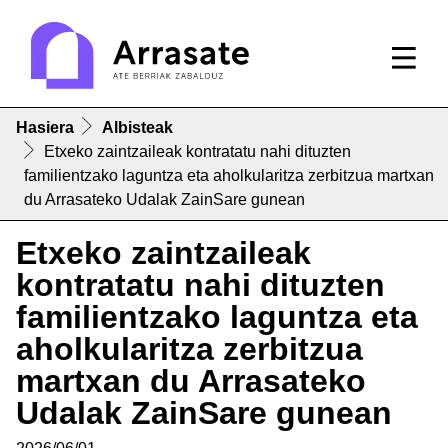
Hasiera
Albisteak
Etxeko zaintzaileak kontratatu nahi dituzten
familientzako laguntza eta aholkularitza zerbitzua martxan
du Arrasateko Udalak ZainSare gunean
Etxeko zaintzaileak
kontratatu nahi dituzten
familientzako laguntza eta
aholkularitza zerbitzua
martxan du Arrasateko
Udalak ZainSare gunean