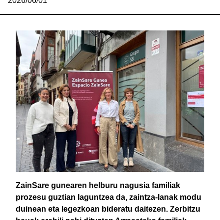
2026/06/01
ZainSare gunearen helburu nagusia familiak
prozesu guztian laguntzea da, zaintza-lanak modu
duinean eta legezkoan bideratu daitezen. Zerbitzu