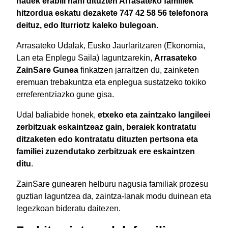
hauek erabili nahi dituzten Arrasateko familiek
hitzordua eskatu dezakete 747 42 58 56 telefonora
deituz, edo Iturriotz kaleko bulegoan.
Arrasateko Udalak, Eusko Jaurlaritzaren (Ekonomia,
Lan eta Enplegu Saila) laguntzarekin,
Arrasateko
ZainSare Gunea
finkatzen jarraitzen du, zainketen
eremuan trebakuntza eta enplegua sustatzeko tokiko
erreferentziazko gune gisa.
Udal baliabide honek,
etxeko eta zaintzako langileei
zerbitzuak eskaintzeaz gain, beraiek kontratatu
ditzaketen edo kontratatu dituzten pertsona eta
familiei zuzendutako zerbitzuak ere eskaintzen
ditu
.
ZainSare gunearen helburu nagusia familiak prozesu
guztian laguntzea da, zaintza-lanak modu duinean eta
legezkoan bideratu daitezen.