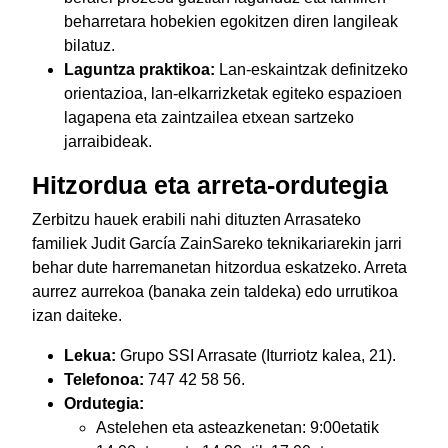
beharretara hobekien egokitzen diren langileak
bilatuz.
Laguntza praktikoa:
Lan-eskaintzak definitzeko
orientazioa, lan-elkarrizketak egiteko espazioen
lagapena eta zaintzailea etxean sartzeko
jarraibideak.
Hitzordua eta arreta-ordutegia
Zerbitzu hauek erabili nahi dituzten Arrasateko
familiek Judit García ZainSareko teknikariarekin jarri
behar dute harremanetan hitzordua eskatzeko. Arreta
aurrez aurrekoa (banaka zein taldeka) edo urrutikoa
izan daiteke.
Lekua:
Grupo SSI Arrasate (Iturriotz kalea, 21).
Telefonoa:
747 42 58 56.
Ordutegia:
Astelehen eta asteazkenetan: 9:00etatik