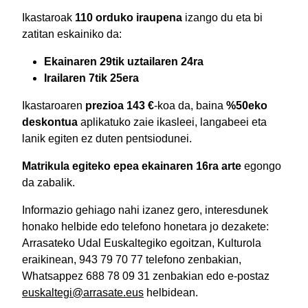
Ikastaroak
110 orduko iraupena
izango du eta bi
zatitan eskainiko da:
Ekainaren 29tik uztailaren 24ra
Irailaren 7tik 25era
Ikastaroaren
prezioa 143 €
-koa da, baina
%50eko
deskontua
aplikatuko zaie ikasleei, langabeei eta
lanik egiten ez duten pentsiodunei.
Matrikula egiteko epea ekainaren 16ra arte
egongo
da zabalik.
Informazio gehiago nahi izanez gero, interesdunek
honako helbide edo telefono honetara jo dezakete:
Arrasateko Udal Euskaltegiko egoitzan, Kulturola
eraikinean, 943 79 70 77 telefono zenbakian,
Whatsappez 688 78 09 31 zenbakian edo e-postaz
euskaltegi@arrasate.eus
helbidean.