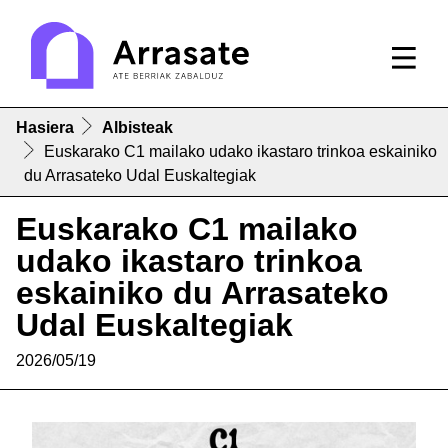
Hasiera
Albisteak
Euskarako C1 mailako udako ikastaro trinkoa eskainiko
du Arrasateko Udal Euskaltegiak
Euskarako C1 mailako
udako ikastaro trinkoa
eskainiko du Arrasateko
Udal Euskaltegiak
2026/05/19