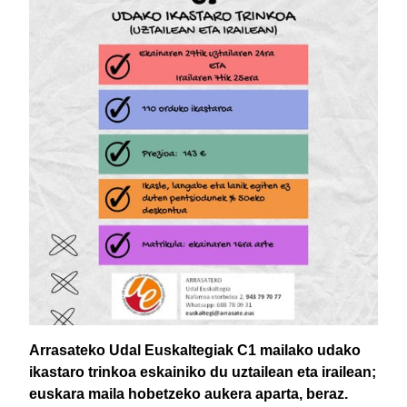
Arrasateko Udal Euskaltegiak C1 mailako udako
ikastaro trinkoa eskainiko du uztailean eta irailean;
euskara maila hobetzeko aukera aparta, beraz.