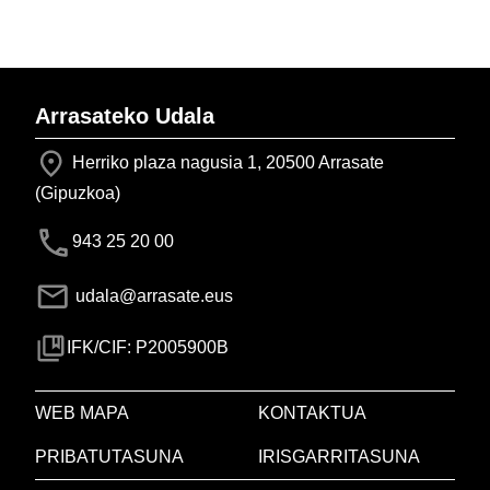
Arrasateko Udala
Herriko plaza nagusia 1, 20500 Arrasate
(Gipuzkoa)
943 25 20 00
udala@arrasate.eus
IFK/CIF: P2005900B
WEB MAPA
KONTAKTUA
PRIBATUTASUNA
IRISGARRITASUNA