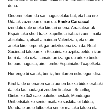
dena.
Ondoren etorri da sari nagusietako bat, eta hau ere
Udalak zuzenean eman du.
Eneko Carrascal
izendatu dute urteko kirolari onena. Arrasatearrak
Espainiako short-track txapelketa irabazi zuen, maila
absolutuan, otsail amaieran Valentzian, eta orain
arteko kirol lorpenik garrantzitsuena izan da. Real
Sociedad taldearekin Espainiako azpitxapeldun izan
berri da, eta uztail amaieran izango du urteko beste
helburu nagusia, aire libreko Espainiako Txapelketa.
Hurrengo bi sariak, berriz, herritarren esku egon dira.
Kirol talde onenaren saria aurten bozka bidez erabaki
da, eta lau hautagai zeuden finalean: Smartlog
Ointxe!ko 3x3 saskibaloiko neskak, Mondragon
Unibertsitateko senior mailako saskibaloi taldea,
Mondrate areto futboleko senior mailako taldea eta