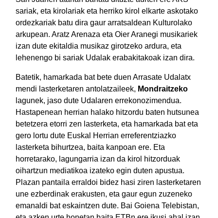
sariak, eta kirolariak eta herriko kirol elkarte askotako
ordezkariak batu dira gaur arratsaldean Kulturolako
arkupean. Aratz Arenaza eta Oier Aranegi musikariek
izan dute ekitaldia musikaz girotzeko ardura, eta
lehenengo bi sariak Udalak erabakitakoak izan dira.
Batetik, hamarkada bat bete duen Arrasate Udalatx
mendi lasterketaren antolatzaileek,
Mondraitzeko
lagunek, jaso dute Udalaren errekonozimendua.
Hastapenean herrian halako hitzordu baten hutsunea
betetzera etorri zen lasterketa, eta hamarkada bat eta
gero lortu dute Euskal Herrian erreferentziazko
lasterketa bihurtzea, baita kanpoan ere. Eta
horretarako, lagungarria izan da kirol hitzorduak
oihartzun mediatikoa izateko egin duten apustua.
Plazan pantaila erraldoi bidez hasi ziren lasterketaren
une ezberdinak erakusten, eta gaur egun zuzeneko
emanaldi bat eskaintzen dute. Bai Goiena Telebistan,
eta azken urte honetan baita ETBn ere ikusi ahal izan