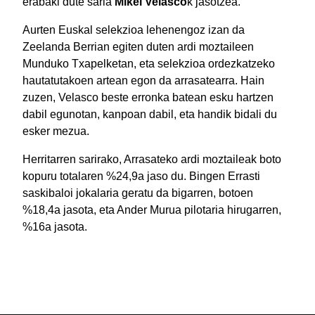
erabaki dute saria
Mikel Velasco
k jasotzea.
Aurten Euskal selekzioa lehenengoz izan da
Zeelanda Berrian egiten duten ardi moztaileen
Munduko Txapelketan, eta selekzioa ordezkatzeko
hautatutakoen artean egon da arrasatearra. Hain
zuzen, Velasco beste erronka batean esku hartzen
dabil egunotan, kanpoan dabil, eta handik bidali du
esker mezua.
Herritarren sarirako, Arrasateko ardi moztaileak boto
kopuru totalaren %24,9a jaso du. Bingen Errasti
saskibaloi jokalaria geratu da bigarren, botoen
%18,4a jasota, eta Ander Murua pilotaria hirugarren,
%16a jasota.