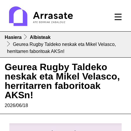
Hasiera
Albisteak
Geurea Rugby Taldeko neskak eta Mikel Velasco,
herritarren faboritoak AKSn!
Geurea Rugby Taldeko
neskak eta Mikel Velasco,
herritarren faboritoak
AKSn!
2026/06/18