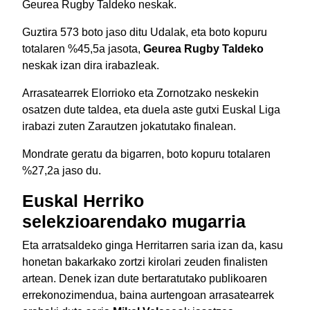
Geurea Rugby Taldeko neskak.
Guztira 573 boto jaso ditu Udalak, eta boto kopuru
totalaren %45,5a jasota,
Geurea Rugby Taldeko
neskak izan dira irabazleak.
Arrasatearrek Elorrioko eta Zornotzako neskekin
osatzen dute taldea, eta duela aste gutxi Euskal Liga
irabazi zuten Zarautzen jokatutako finalean.
Mondrate geratu da bigarren, boto kopuru totalaren
%27,2a jaso du.
Euskal Herriko
selekzioarendako mugarria
Eta arratsaldeko ginga Herritarren saria izan da, kasu
honetan bakarkako zortzi kirolari zeuden finalisten
artean. Denek izan dute bertaratutako publikoaren
errekonozimendua, baina aurtengoan arrasatearrek