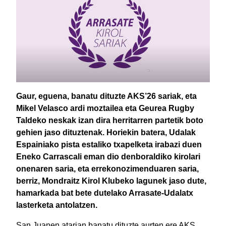
Gaur, eguena, banatu dituzte AKS’26 sariak, eta
Mikel Velasco ardi moztailea eta Geurea Rugby
Taldeko neskak izan dira herritarren partetik boto
gehien jaso dituztenak. Horiekin batera, Udalak
Espainiako pista estaliko txapelketa irabazi duen
Eneko Carrascali eman dio denboraldiko kirolari
onenaren saria, eta errekonozimenduaren saria,
berriz, Mondraitz Kirol Klubeko lagunek jaso dute,
hamarkada bat bete dutelako Arrasate-Udalatx
lasterketa antolatzen.
San Juanen atarian banatu dituzte aurten ere AKS