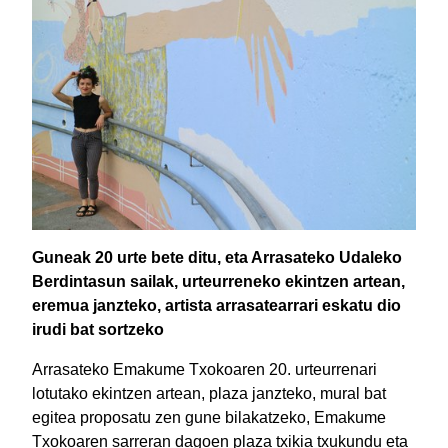
Guneak 20 urte bete ditu, eta Arrasateko Udaleko
Berdintasun sailak, urteurreneko ekintzen artean,
eremua janzteko, artista arrasatearrari eskatu dio
irudi bat sortzeko
Arrasateko Emakume Txokoaren 20. urteurrenari
lotutako ekintzen artean, plaza janzteko, mural bat
egitea proposatu zen gune bilakatzeko, Emakume
Txokoaren sarreran dagoen plaza txikia txukundu eta