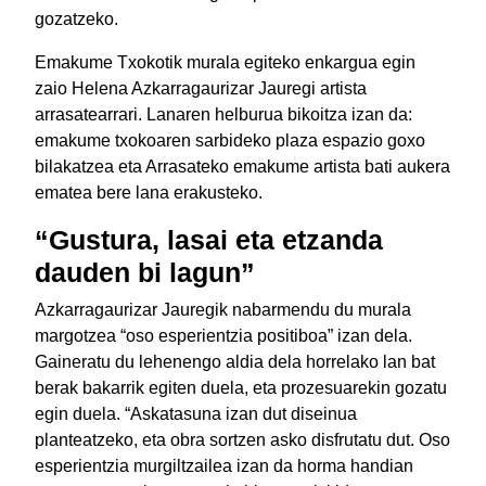
gozatzeko.
Emakume Txokotik murala egiteko enkargua egin
zaio Helena Azkarragaurizar Jauregi artista
arrasatearrari. Lanaren helburua bikoitza izan da:
emakume txokoaren sarbideko plaza espazio goxo
bilakatzea eta Arrasateko emakume artista bati aukera
ematea bere lana erakusteko.
“Gustura, lasai eta etzanda
dauden bi lagun”
Azkarragaurizar Jauregik nabarmendu du murala
margotzea “oso esperientzia positiboa” izan dela.
Gaineratu du lehenengo aldia dela horrelako lan bat
berak bakarrik egiten duela, eta prozesuarekin gozatu
egin duela. “Askatasuna izan dut diseinua
planteatzeko, eta obra sortzen asko disfrutatu dut. Oso
esperientzia murgiltzailea izan da horma handian