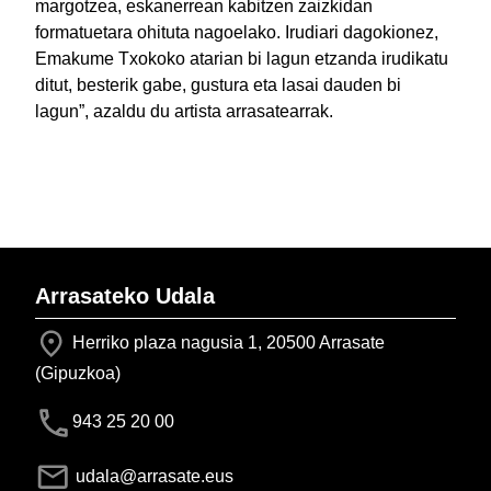
margotzea, eskanerrean kabitzen zaizkidan
formatuetara ohituta nagoelako. Irudiari dagokionez,
Emakume Txokoko atarian bi lagun etzanda irudikatu
ditut, besterik gabe, gustura eta lasai dauden bi
lagun”, azaldu du artista arrasatearrak.
Arrasateko Udala
Herriko plaza nagusia 1, 20500 Arrasate
(Gipuzkoa)
943 25 20 00
udala@arrasate.eus