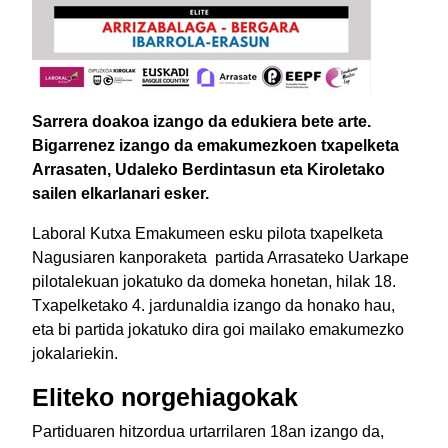
Sarrera doakoa izango da edukiera bete arte.
Bigarrenez izango da emakumezkoen txapelketa
Arrasaten, Udaleko Berdintasun eta Kiroletako
sailen elkarlanari esker.
Laboral Kutxa Emakumeen esku pilota txapelketa
Nagusiaren kanporaketa partida Arrasateko Uarkape
pilotalekuan jokatuko da domeka honetan, hilak 18.
Txapelketako 4. jardunaldia izango da honako hau,
eta bi partida jokatuko dira goi mailako emakumezko
jokalariekin.
Eliteko norgehiagokak
Partiduaren hitzordua urtarrilaren 18an izango da,