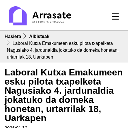
Hasiera
Albisteak
Laboral Kutxa Emakumeen esku pilota txapelketa
Nagusiako 4. jardunaldia jokatuko da domeka honetan,
urtarrilak 18, Uarkapen
Laboral Kutxa Emakumeen
esku pilota txapelketa
Nagusiako 4. jardunaldia
jokatuko da domeka
honetan, urtarrilak 18,
Uarkapen