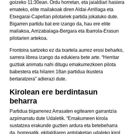
goizeko 11:30ean. Ordu horretan, eta jaialdiari hasiera
emateko, elite mailakoak diren Aldai-Arrillaga eta
Etxegarai-Capellan pilotariek partida jokatuko dute.
Bigarren partidu bat ere izango da, hau ere elite
mailakoa, Arrizabalaga-Bergara eta Ibarrola-Erasun
pilotarien artekoa.
Frontoira sartzeko ez da txartela aurrez erosi beharko,
sarrera librea izango da edukiera bete arte. “Herritar
guztiak animatu nahi ditugu emakumezkoen pilota
babestera eta hilaren 18an partidua ikustera
bertaratzera” adierazi dute.
Kirolean ere berdintasun
beharra
Partidua bigarrenez Arrasaten egitearen garrantzia
azpimarratu dute Udaletik. “Emakumeen kirola
sustatzea erakunde guztien ardura eta betebeharra
da, horregatik, ekitaldiaren antolaketan udaleko kirol