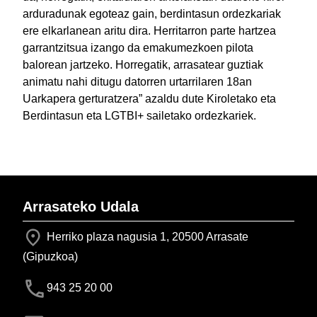
arduradunak egoteaz gain, berdintasun ordezkariak
ere elkarlanean aritu dira. Herritarron parte hartzea
garrantzitsua izango da emakumezkoen pilota
balorean jartzeko. Horregatik, arrasatear guztiak
animatu nahi ditugu datorren urtarrilaren 18an
Uarkapera gerturatzera” azaldu dute Kiroletako eta
Berdintasun eta LGTBI+ sailetako ordezkariek.
Arrasateko Udala
Herriko plaza nagusia 1, 20500 Arrasate
(Gipuzkoa)
943 25 20 00