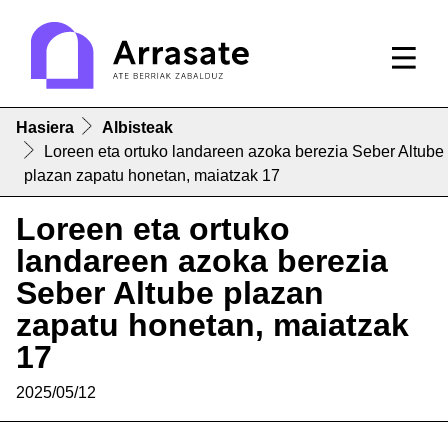
Hasiera
Albisteak
Loreen eta ortuko landareen azoka berezia Seber Altube
plazan zapatu honetan, maiatzak 17
Loreen eta ortuko
landareen azoka berezia
Seber Altube plazan
zapatu honetan, maiatzak
17
2025/05/12