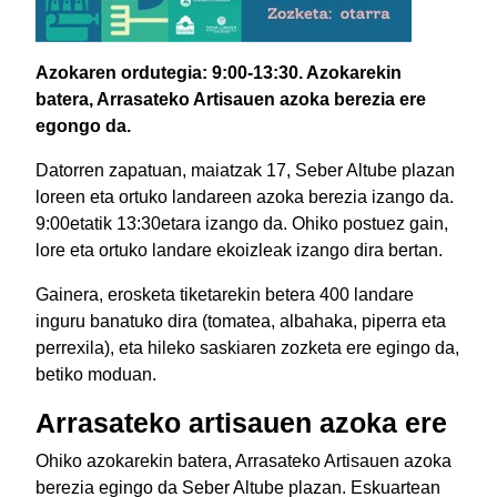
Azokaren ordutegia: 9:00-13:30. Azokarekin
batera, Arrasateko Artisauen azoka berezia ere
egongo da.
Datorren zapatuan, maiatzak 17, Seber Altube plazan
loreen eta ortuko landareen azoka berezia izango da.
9:00etatik 13:30etara izango da. Ohiko postuez gain,
lore eta ortuko landare ekoizleak izango dira bertan.
Gainera, erosketa tiketarekin betera 400 landare
inguru banatuko dira (tomatea, albahaka, piperra eta
perrexila), eta hileko saskiaren zozketa ere egingo da,
betiko moduan.
Arrasateko artisauen azoka ere
Ohiko azokarekin batera, Arrasateko Artisauen azoka
berezia egingo da Seber Altube plazan. Eskuartean