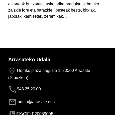
elkarteak bultzatuta, askotariko produktuak batuko
zaizkie lore eta barazkiei, besteak beste, bitxiak,
jaboiak, kamisetak, zeramikak…
Arrasateko Udala
Herriko plaza nagusia 1, 20500 Arrasate
(Gipuzkoa)
943 25 20 00
udala@arrasate.eus
IFK/CIF: P2005900B