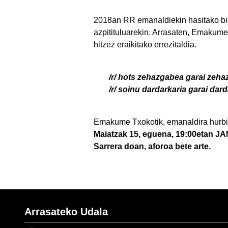
2018an RR emanaldiekin hasitako bide
azpitituluarekin. Arrasaten, Emakume
hitzez eraikitako errezitaldia.
/r/ hots zehazgabea garai zeh
/r/ soinu dardarkaria garai dar
Emakume Txokotik, emanaldira hurbi
Maiatzak 15, eguena, 19:00etan JA
Sarrera doan, aforoa bete arte.
Arrasateko Udala