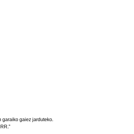
 garaiko gaiez jarduteko.
 RR.”