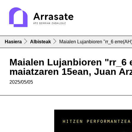
Hasiera
Albisteak
Maialen Lujanbioren "rr_6 erre(A
Maialen Lujanbioren "rr_6 
maiatzaren 15ean, Juan Ar
2025/05/05