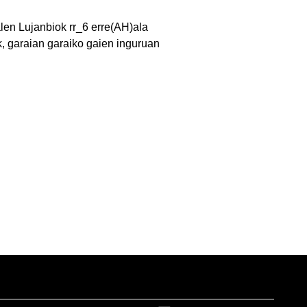
len Lujanbiok rr_6 erre(AH)ala
, garaian garaiko gaien inguruan