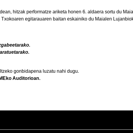
an, hitzak performatze ariketa honen 6. aldaera sortu du Maia
 Txokoaren egitarauaren baitan eskainiko du Maialen Lujanbiok
azgabeetarako.
daratuetarako.
ltzeko gonbidapena luzatu nahi dugu.
MEko Auditorioan.