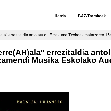
Herria
BAZ-Tramiteak
H)ala" errezitaldia antolatu du Emakume Txokoak maiatzaren 1
erre(AH)ala" errezitaldia an
zamendi Musika Eskolako Aud