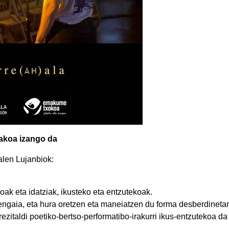
oakoa izango da
alen Lujanbiok:
oak eta idatziak, ikusteko eta entzutekoak.
ngaia, eta hura oretzen eta maneiatzen du forma desberdinetan
rrezitaldi poetiko-bertso-performatibo-irakurri ikus-entzutekoa da