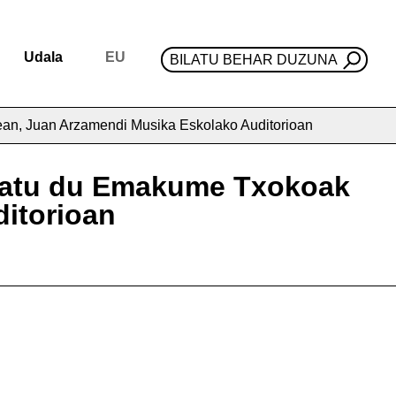
Udala
EU
BILATU BEHAR DUZUNA
5ean, Juan Arzamendi Musika Eskolako Auditorioan
tolatu du Emakume Txokoak
itorioan