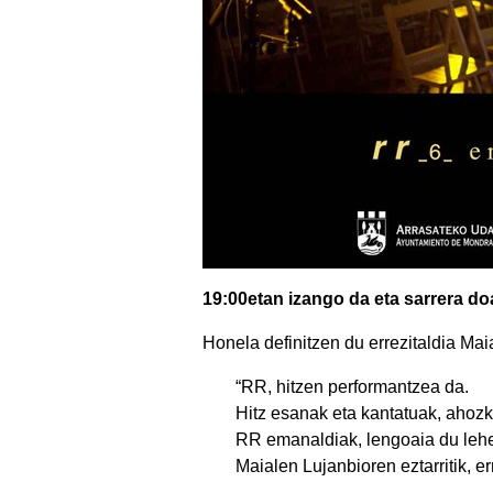
19:00etan izango da eta sarrera d
Honela definitzen du errezitaldia Mai
“RR, hitzen performantzea da.
Hitz esanak eta kantatuak, ahozk
RR emanaldiak, lengoaia du lehe
Maialen Lujanbioren eztarritik, e