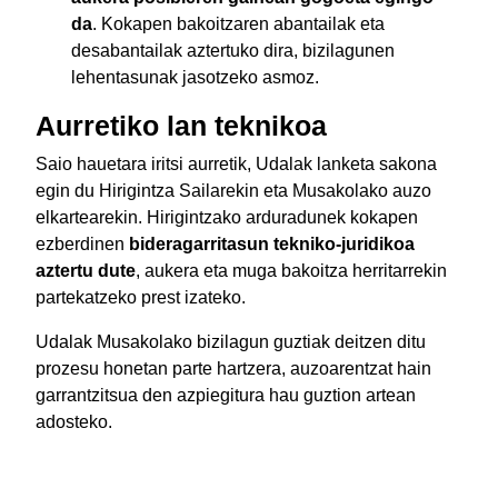
da
. Kokapen bakoitzaren abantailak eta
desabantailak aztertuko dira, bizilagunen
lehentasunak jasotzeko asmoz.
Aurretiko lan teknikoa
Saio hauetara iritsi aurretik, Udalak lanketa sakona
egin du Hirigintza Sailarekin eta Musakolako auzo
elkartearekin. Hirigintzako arduradunek kokapen
ezberdinen
bideragarritasun tekniko-juridikoa
aztertu dute
, aukera eta muga bakoitza herritarrekin
partekatzeko prest izateko.
Udalak Musakolako bizilagun guztiak deitzen ditu
prozesu honetan parte hartzera, auzoarentzat hain
garrantzitsua den azpiegitura hau guztion artean
adosteko.