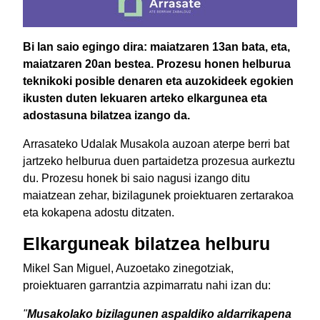
Bi lan saio egingo dira: maiatzaren 13an bata, eta,
maiatzaren 20an bestea. Prozesu honen helburua
teknikoki posible denaren eta auzokideek egokien
ikusten duten lekuaren arteko elkargunea eta
adostasuna bilatzea izango da.
Arrasateko Udalak Musakola auzoan aterpe berri bat
jartzeko helburua duen partaidetza prozesua aurkeztu
du. Prozesu honek bi saio nagusi izango ditu
maiatzean zehar, bizilagunek proiektuaren zertarakoa
eta kokapena adostu ditzaten.
Elkarguneak bilatzea helburu
Mikel San Miguel, Auzoetako zinegotziak,
proiektuaren garrantzia azpimarratu nahi izan du:
"
Musakolako bizilagunen aspaldiko aldarrikapena