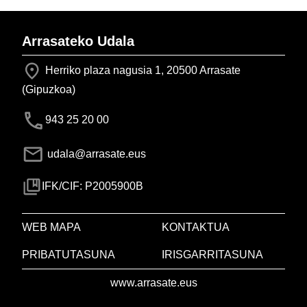
Arrasateko Udala
Herriko plaza nagusia 1, 20500 Arrasate
(Gipuzkoa)
943 25 20 00
udala@arrasate.eus
IFK/CIF: P2005900B
WEB MAPA
KONTAKTUA
PRIBATUTASUNA
IRISGARRITASUNA
www.arrasate.eus