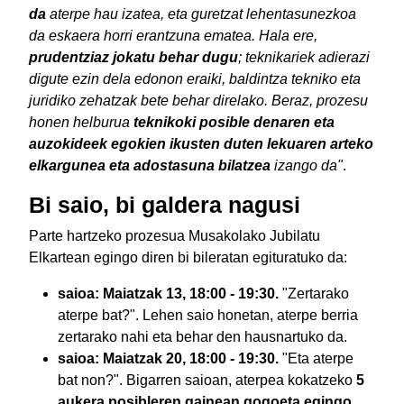
da
aterpe hau izatea, eta guretzat lehentasunezkoa
da eskaera horri erantzuna ematea. Hala ere,
prudentziaz jokatu behar dugu
; teknikariek adierazi
digute ezin dela edonon eraiki, baldintza tekniko eta
juridiko zehatzak bete behar direlako. Beraz, prozesu
honen helburua
teknikoki posible denaren eta
auzokideek egokien ikusten duten lekuaren arteko
elkargunea eta adostasuna bilatzea
izango da"
.
Bi saio, bi galdera nagusi
Parte hartzeko prozesua Musakolako Jubilatu
Elkartean egingo diren bi bileratan egituratuko da:
saioa: Maiatzak 13, 18:00 - 19:30.
"Zertarako
aterpe bat?". Lehen saio honetan, aterpe berria
zertarako nahi eta behar den hausnartuko da.
saioa: Maiatzak 20, 18:00 - 19:30.
"Eta aterpe
bat non?". Bigarren saioan, aterpea kokatzeko
5
aukera posibleren gainean gogoeta egingo