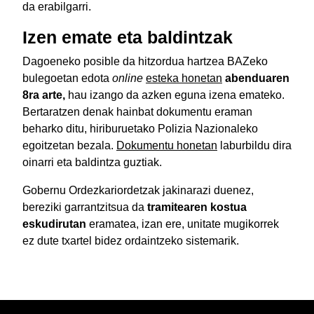
da erabilgarri.
Izen emate eta baldintzak
Dagoeneko posible da hitzordua hartzea BAZeko
bulegoetan edota
online
esteka honetan
abenduaren
8ra arte,
hau izango da azken eguna izena emateko.
Bertaratzen denak hainbat dokumentu eraman
beharko ditu, hiriburuetako Polizia Nazionaleko
egoitzetan bezala.
Dokumentu honetan
laburbildu dira
oinarri eta baldintza guztiak.
Gobernu Ordezkariordetzak jakinarazi duenez,
bereziki garrantzitsua da
tramitearen kostua
eskudirutan
eramatea, izan ere, unitate mugikorrek
ez dute txartel bidez ordaintzeko sistemarik.