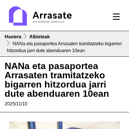
Hasiera
Albisteak
NANa eta pasaportea Arrasaten tramitatzeko bigarren
hitzordua jarri dute abenduaren 10ean
NANa eta pasaportea
Arrasaten tramitatzeko
bigarren hitzordua jarri
dute abenduaren 10ean
2025/11/10