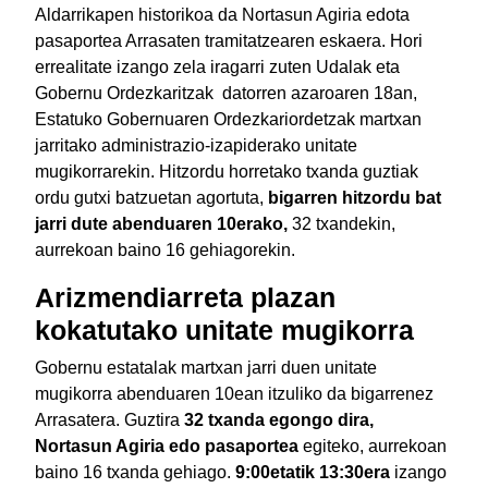
Aldarrikapen historikoa da Nortasun Agiria edota
pasaportea Arrasaten tramitatzearen eskaera. Hori
errealitate izango zela iragarri zuten Udalak eta
Gobernu Ordezkaritzak datorren azaroaren 18an,
Estatuko Gobernuaren Ordezkariordetzak martxan
jarritako administrazio-izapiderako unitate
mugikorrarekin. Hitzordu horretako txanda guztiak
ordu gutxi batzuetan agortuta,
bigarren hitzordu bat
jarri dute abenduaren 10erako,
32 txandekin,
aurrekoan baino 16 gehiagorekin.
Arizmendiarreta plazan
kokatutako unitate mugikorra
Gobernu estatalak martxan jarri duen unitate
mugikorra abenduaren 10ean itzuliko da bigarrenez
Arrasatera. Guztira
32 txanda egongo dira,
Nortasun Agiria edo pasaportea
egiteko, aurrekoan
baino 16 txanda gehiago.
9:00etatik 13:30era
izango