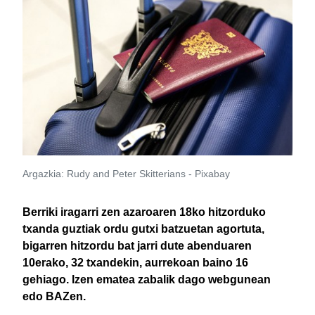
Argazkia: Rudy and Peter Skitterians - Pixabay
Berriki iragarri zen azaroaren 18ko hitzorduko
txanda guztiak ordu gutxi batzuetan agortuta,
bigarren hitzordu bat jarri dute abenduaren
10erako, 32 txandekin, aurrekoan baino 16
gehiago. Izen ematea zabalik dago webgunean
edo BAZen.