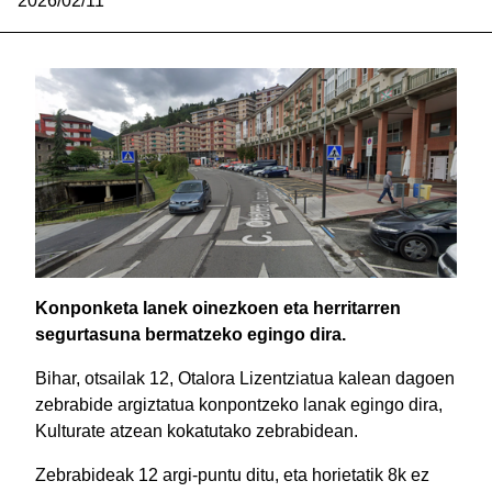
2026/02/11
Konponketa lanek oinezkoen eta herritarren
segurtasuna bermatzeko egingo dira.
Bihar, otsailak 12, Otalora Lizentziatua kalean dagoen
zebrabide argiztatua konpontzeko lanak egingo dira,
Kulturate atzean kokatutako zebrabidean.
Zebrabideak 12 argi-puntu ditu, eta horietatik 8k ez