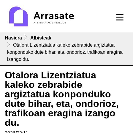
Hasiera
Albisteak
Otalora Lizentziatua kaleko zebrabide argiztatua
konponduko dute bihar, eta, ondorioz, trafikoan eragina
izango du.
Otalora Lizentziatua
kaleko zebrabide
argiztatua konponduko
dute bihar, eta, ondorioz,
trafikoan eragina izango
du.