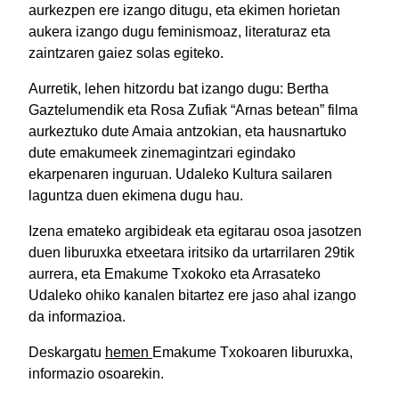
aurkezpen ere izango ditugu, eta ekimen horietan
aukera izango dugu feminismoaz, literaturaz eta
zaintzaren gaiez solas egiteko.
Aurretik, lehen hitzordu bat izango dugu: Bertha
Gaztelumendik eta Rosa Zufiak “Arnas betean” filma
aurkeztuko dute Amaia antzokian, eta hausnartuko
dute emakumeek zinemagintzari egindako
ekarpenaren inguruan. Udaleko Kultura sailaren
laguntza duen ekimena dugu hau.
Izena emateko argibideak eta egitarau osoa jasotzen
duen liburuxka etxeetara iritsiko da urtarrilaren 29tik
aurrera, eta Emakume Txokoko eta Arrasateko
Udaleko ohiko kanalen bitartez ere jaso ahal izango
da informazioa.
Deskargatu
hemen
Emakume Txokoaren liburuxka,
informazio osoarekin.