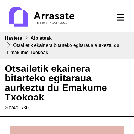
Hasiera
Albisteak
Otsailetik ekainera bitarteko egitaraua aurkeztu du
Emakume Txokoak
Otsailetik ekainera
bitarteko egitaraua
aurkeztu du Emakume
Txokoak
2024/01/30