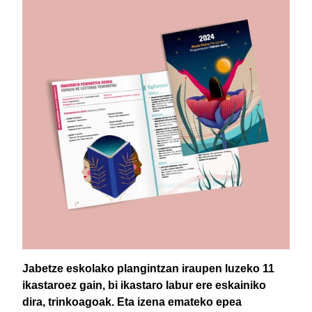
Jabetze eskolako plangintzan iraupen luzeko 11
ikastaroez gain, bi ikastaro labur ere eskainiko
dira, trinkoagoak. Eta izena emateko epea