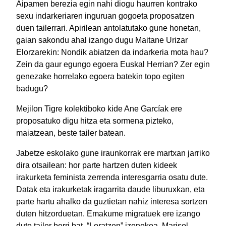
Aipamen berezia egin nahi diogu haurren kontrako
sexu indarkeriaren inguruan gogoeta proposatzen
duen tailerrari. Apirilean antolatutako gune honetan,
gaian sakondu ahal izango dugu Maitane Urizar
Elorzarekin: Nondik abiatzen da indarkeria mota hau?
Zein da gaur egungo egoera Euskal Herrian? Zer egin
genezake horrelako egoera batekin topo egiten
badugu?
Mejilon Tigre kolektiboko kide Ane Garcíak ere
proposatuko digu hitza eta sormena pizteko,
maiatzean, beste tailer batean.
Jabetze eskolako gune iraunkorrak ere martxan jarriko
dira otsailean: hor parte hartzen duten kideek
irakurketa feminista zerrenda interesgarria osatu dute.
Datak eta irakurketak iragarrita daude liburuxkan, eta
parte hartu ahalko da guztietan nahiz interesa sortzen
duten hitzorduetan. Emakume migratuek ere izango
dute tailer berri bat, “Loratzen” izenekoa, Marisol