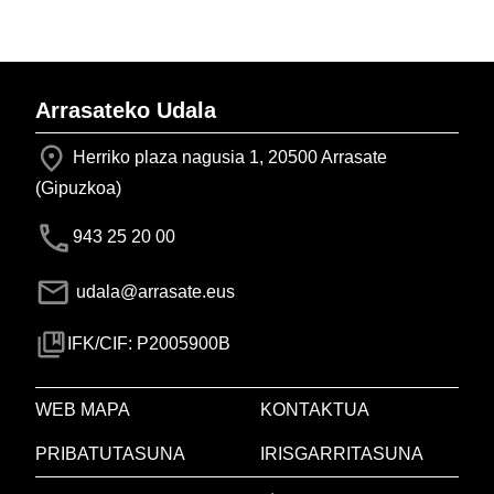
Arrasateko Udala
Herriko plaza nagusia 1, 20500 Arrasate
(Gipuzkoa)
943 25 20 00
udala@arrasate.eus
IFK/CIF: P2005900B
WEB MAPA
KONTAKTUA
PRIBATUTASUNA
IRISGARRITASUNA