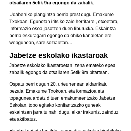
otsailaren 5etik 9ra egongo da zabalik.
Udaberriko plangintza berria prest dugu Emakume
Txokoan. Egunotan iritsiko zaie herritarrei, etxeetara,
informazio osoa jasotzen duen liburuxka. Eskaintza
berria eskuragarri egongo da ohiko kanaletan ere,
webgunean, sare sozialetan…
Jabetze eskolako ikastaroak
Jabetze eskolako ikastaroetan izena emateko epea
zabalik egongo da otsailaren 5etik 9ra bitartean.
Ospatu berri dugun 20. urteurrenean aldarrikatu
bezala, Emakume Txokoan, eta formazioa eta
topagunea ardatz dituen emakumeentzako Jabetze
Eskolan, topo egiteko konfiantzazko guneak
eskaintzen jarraitu nahi dugu, elkar irakurriz, zainduz
eta aktibatuz.
Hainbat gai eta lan ildo izango dira eskolan hiruhileko