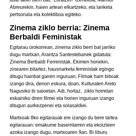
Abreurekin, haien artean elkartzeko, eta lanketa
pertsonala eta kolektiboa egiteko.
Zinema ziklo berria: Zinema
Berbaldi Feministak
Egitarau orokorrean, zinema ziklo berri bat jarriko
dugu martxan, Arantza Santestebanek gidatuta:
Zinema Berbaldi Feministak. Ekimen honekin,
zinearen bitartez, hausnarketa feministak egingo
ditugu hainbat gairen inguruan. Filmak harri bitxiak
izango dira, denon eskura, doan, Kulturaten Areto
Nagusiko bi saioetan. Adi, hortaz, ziklo horretan
eskainiko diren filmei eta horien inguruan izango
ditugun aurkezpenei eta solasaldiei.
Martxoak 8ko egitarauak ere izango du bere tartea
egitarauan: emakume baserritarren eta ekoizleen
azoka izango dugu, martxoaren 9an. Bi liburu