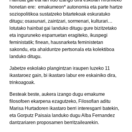
honetan ere: emakumeon* autonomia eta parte hartze
soziopolitikoa sustatzeko bitartekoak eskuratuko
ditugu; osasunari, zaintzari, sormenari, kulturari…
lotutako hainbat gai landuko ditugu gure bizitzetako
eta inguruneko esparruetan eragiteko, ikuspegi
feministatik; finean, hausnarketa feministetan
sakondu, eta ahalduntze pertsonala eta kolektiboa
landuko ditugu.
Jabetze eskolako plangintzan iraupen luzeko 11
ikastaroez gain, bi ikastaro labur ere eskainiko dira,
trinkoagoak.
Besteak beste, aukera izango dugu emakume
filosofoen ekarpena ezagutzeko, Filosofian aditu
Marisa Hurtadoren ikastaro berri interesgarri batekin,
eta Gorputz Paisaia landuko dugu Alba Fernandez
dantzariaren proposamen berritzailearekin.