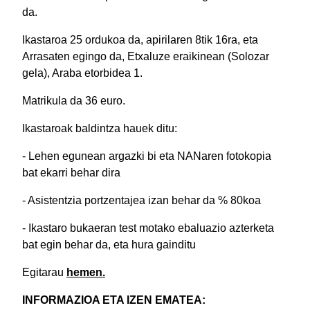
da.
Ikastaroa 25 ordukoa da, apirilaren 8tik 16ra, eta
Arrasaten egingo da, Etxaluze eraikinean (Solozar
gela), Araba etorbidea 1.
Matrikula da 36 euro.
Ikastaroak baldintza hauek ditu:
- Lehen egunean argazki bi eta NANaren fotokopia
bat ekarri behar dira
- Asistentzia portzentajea izan behar da % 80koa
- Ikastaro bukaeran test motako ebaluazio azterketa
bat egin behar da, eta hura gainditu
Egitarau
hemen.
I
NFORMAZIOA ETA IZEN EMATEA: