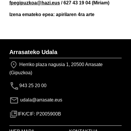
fpegipuzkoa@hazi.eus
/ 627 43 19 04 (Miriam)
Izena emateko epea: apirilaren 4ra arte
Arrasateko Udala
Herriko plaza nagusia 1, 20500 Arrasate
(Gipuzkoa)
943 25 20 00
udala@arrasate.eus
IFK/CIF: P2005900B