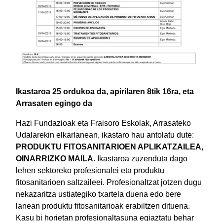
Ikastaroa 25 ordukoa da, apirilaren 8tik 16ra, eta
Arrasaten egingo da
Hazi Fundazioak eta Fraisoro Eskolak, Arrasateko
Udalarekin elkarlanean, ikastaro hau antolatu dute:
PRODUKTU FITOSANITARIOEN APLIKATZAILEA,
OINARRIZKO MAILA.
Ikastaroa zuzenduta dago
lehen sektoreko profesionalei eta produktu
fitosanitarioen saltzaileei. Profesionaltzat jotzen dugu
nekazaritza ustiategiko txartela duena edo bere
lanean produktu fitosanitarioak erabiltzen dituena.
Kasu bi horietan profesionaltasuna egiaztatu behar