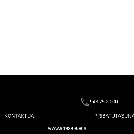
)
943 25 20 00
KONTAKTUA
PRIBATUTASUN
www.arrasate.eus