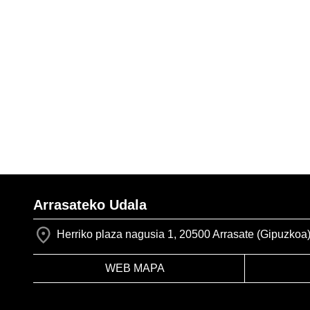
Arrasateko Udala
Herriko plaza nagusia 1, 20500 Arrasate (Gipuzkoa
WEB MAPA