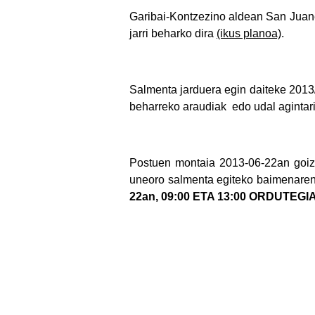
Garibai-Kontzezino aldean San Juane
jarri beharko dira
(ikus planoa)
.
Salmenta jarduera egin daiteke 2013/
beharreko araudiak edo udal agintari
Postuen montaia 2013-06-22an goize
uneoro salmenta egiteko baimenaren 
22an, 09:00 ETA 13:00 ORDUTEGI