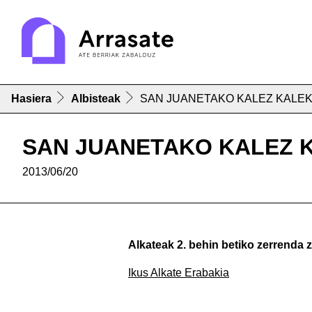
Hasiera
Albisteak
SAN JUANETAKO KALEZ KALEK
SAN JUANETAKO KALEZ 
2013/06/20
Alkateak 2. behin betiko zerrenda 
Ikus Alkate Erabakia