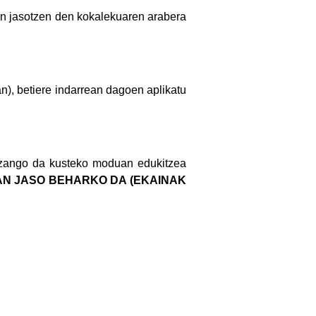
an jasotzen den kokalekuaren arabera
n), betiere indarrean dagoen aplikatu
 izango da kusteko moduan edukitzea
AN JASO BEHARKO DA (EKAINAK