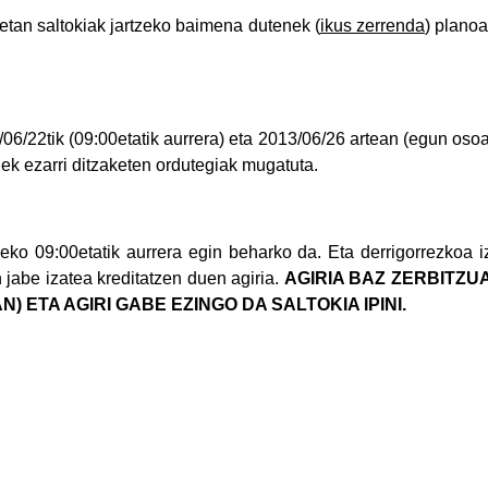
tan saltokiak jartzeko baimena dutenek (
ikus zerrenda
) plano
06/22tik (09:00etatik aurrera) eta 2013/06/26 artean (egun osoa
ek ezarri ditzaketen ordutegiak mugatuta.
ko 09:00etatik aurrera egin beharko da. Eta derrigorrezkoa
jabe izatea kreditatzen duen agiria.
AGIRIA BAZ ZERBITZU
AN) ETA AGIRI GABE EZINGO DA SALTOKIA IPINI.