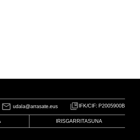
IFK/CIF: P2005900B
udala@arrasate.eus
A
IRISGARRITASUNA