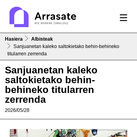
Hasiera
Albisteak
Sanjuanetan kaleko saltokietako behin-behineko
titularren zerrenda
Sanjuanetan kaleko
saltokietako behin-
behineko titularren
zerrenda
2026/05/28