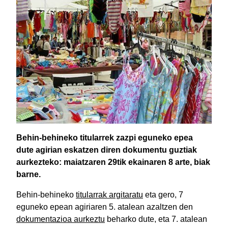
Behin-behineko titularrek zazpi eguneko epea
dute agirian eskatzen diren dokumentu guztiak
aurkezteko: maiatzaren 29tik ekainaren 8 arte, biak
barne.
Behin-behineko
titularrak argitaratu
eta gero, 7
eguneko epean agiriaren 5. atalean azaltzen den
dokumentazioa aurkeztu
beharko dute, eta 7. atalean