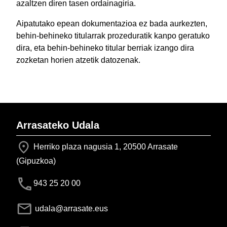
azaltzen diren tasen ordainagiria.
Aipatutako epean dokumentazioa ez bada aurkezten,
behin-behineko titularrak prozeduratik kanpo geratuko
dira, eta behin-behineko titular berriak izango dira
zozketan horien atzetik datozenak.
Arrasateko Udala
Herriko plaza nagusia 1, 20500 Arrasate
(Gipuzkoa)
943 25 20 00
udala@arrasate.eus