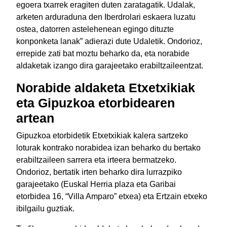
egoera txarrek eragiten duten zaratagatik. Udalak,
arketen arduraduna den Iberdrolari eskaera luzatu
ostea, datorren astelehenean egingo dituzte
konponketa lanak” adierazi dute Udaletik. Ondorioz,
errepide zati bat moztu beharko da, eta norabide
aldaketak izango dira garajeetako erabiltzaileentzat.
Norabide aldaketa Etxetxikiak
eta Gipuzkoa etorbidearen
artean
Gipuzkoa etorbidetik Etxetxikiak kalera sartzeko
loturak kontrako norabidea izan beharko du bertako
erabiltzaileen sarrera eta irteera bermatzeko.
Ondorioz, bertatik irten beharko dira lurrazpiko
garajeetako (Euskal Herria plaza eta Garibai
etorbidea 16, “Villa Amparo” etxea) eta Ertzain etxeko
ibilgailu guztiak.