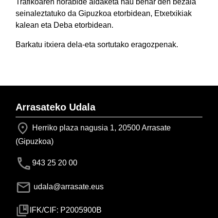
Trafikoaren norabide aldaketa hau behar den bezala
seinaleztatuko da Gipuzkoa etorbidean, Etxetxikiak
kalean eta Deba etorbidean.
Barkatu itxiera dela-eta sortutako eragozpenak.
Arrasateko Udala
Herriko plaza nagusia 1, 20500 Arrasate
(Gipuzkoa)
943 25 20 00
udala@arrasate.eus
IFK/CIF: P2005900B