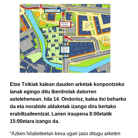
Etxe Txikiak kalean dauden arketak konpontzeko
lanak egingo ditu Iberdrolak datorren
astelehenean, hila 14. Ondorioz, kalea itxi beharko
da eta norabide aldaketak izango dira bertako
erabiltzaileentzat. Lanen iraupena 8:00etatik
15:00etara izango da.
“Azken hilabeteetan kexa ugari jaso ditugu arketen