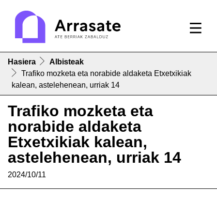
Hasiera
Albisteak
Trafiko mozketa eta norabide aldaketa Etxetxikiak
kalean, astelehenean, urriak 14
Trafiko mozketa eta
norabide aldaketa
Etxetxikiak kalean,
astelehenean, urriak 14
2024/10/11