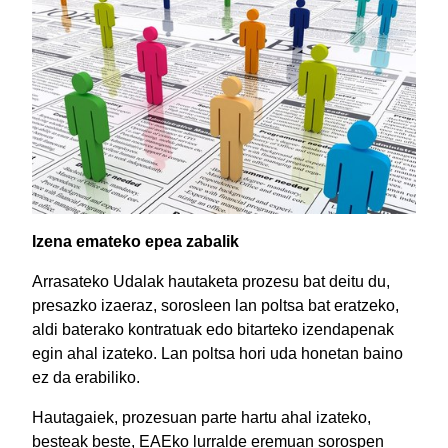
Izena emateko epea zabalik
Arrasateko Udalak hautaketa prozesu bat deitu du,
presazko izaeraz, sorosleen lan poltsa bat eratzeko,
aldi baterako kontratuak edo bitarteko izendapenak
egin ahal izateko. Lan poltsa hori uda honetan baino
ez da erabiliko.
Hautagaiek, prozesuan parte hartu ahal izateko,
besteak beste, EAEko lurralde eremuan sorospen