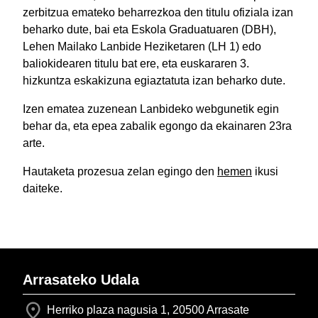
zerbitzua emateko beharrezkoa den titulu ofiziala izan
beharko dute, bai eta Eskola Graduatuaren (DBH),
Lehen Mailako Lanbide Heziketaren (LH 1) edo
baliokidearen titulu bat ere, eta euskararen 3.
hizkuntza eskakizuna egiaztatuta izan beharko dute.
Izen ematea zuzenean Lanbideko webgunetik egin
behar da, eta epea zabalik egongo da ekainaren 23ra
arte.
Hautaketa prozesua zelan egingo den
hemen
ikusi
daiteke.
Arrasateko Udala
Herriko plaza nagusia 1, 20500 Arrasate