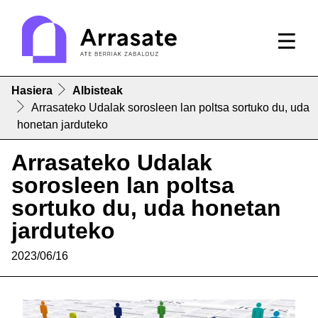
Hasiera
Albisteak
Arrasateko Udalak sorosleen lan poltsa sortuko du, uda
honetan jarduteko
Arrasateko Udalak
sorosleen lan poltsa
sortuko du, uda honetan
jarduteko
2023/06/16