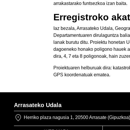
arrakastarako funtsezkoa izan baita.
Erregistroko aka
Iaz bezala, Arrasateko Udala, Geogr
Departamentuaren dirulaguntza baliat
lanak burutu ditu. Proiektu honetan 
dagoeneko honako poligono hauek azter
dira, 4, 7 eta 8 poligonoak, hain zuze
Proiektuaren helburuak dira: katastr
GPS koordenatuak ematea.
Arrasateko Udala
Herriko plaza nagusia 1, 20500 Arrasate (Gipuzkoa