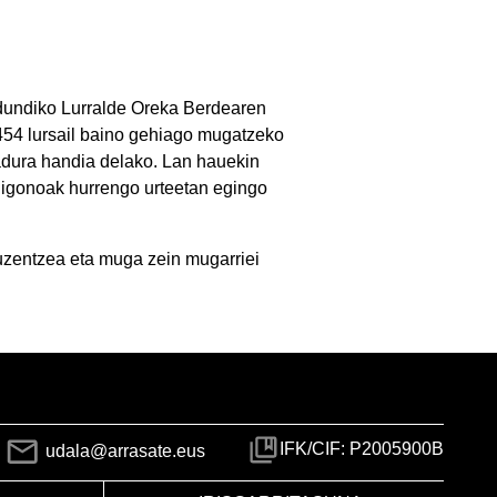
ldundiko Lurralde Oreka Berdearen
454 lursail baino gehiago mugatzeko
dadura handia delako. Lan hauekin
poligonoak hurrengo urteetan egingo
zuzentzea eta muga zein mugarriei
IFK/CIF: P2005900B
udala@arrasate.eus