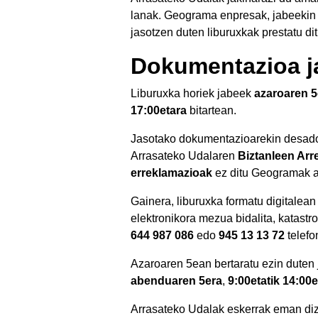
lanak. Geograma enpresak, jabeekin e
jasotzen duten liburuxkak prestatu dit
Dokumentazioa j
Liburuxka horiek jabeek
azaroaren 5
17:00etara
bitartean.
Jasotako dokumentazioarekin desado
Arrasateko Udalaren
Biztanleen Arr
erreklamazioak
ez ditu Geogramak a
Gainera, liburuxka formatu digitalea
elektronikora mezua bidalita, katastr
644 987 086
edo
945 13 13 72
telefo
Azaroaren 5ean bertaratu ezin duten
abenduaren 5era
,
9:00etatik 14:00e
Arrasateko Udalak eskerrak eman dizk