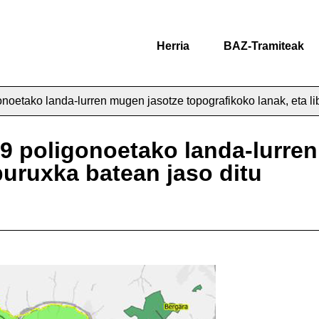
Herria
BAZ-Tramiteak
gonoetako landa-lurren mugen jasotze topografikoko lanak, eta li
a 9 poligonoetako landa-lurre
buruxka batean jaso ditu