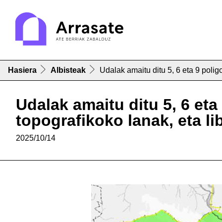
Hasiera
Albisteak
Udalak amaitu ditu 5, 6 eta 9 poli
Udalak amaitu ditu 5, 6 et
topografikoko lanak, eta li
2025/10/14