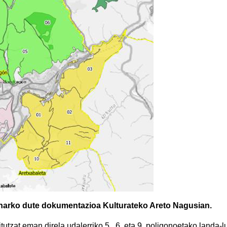
eharko dute dokumentazioa Kulturateko Areto Nagusian.
utzat eman direla udalerriko 5., 6. eta 9. poligonoetako landa-