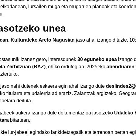
lkarlanean, lursailen muga eta mugarrien planoak eta koordenad
u.
asotzeko unea
ean, Kulturateko Areto Nagusian
jaso ahal izango dituzte,
10:
stasunik izanez gero, interesdunek
30 eguneko epea
izango d
eta Zerbitzuan (BAZ)
, ohiko ordutegian. 2025eko
abenduaren 
ztertuko.
n jaso nahi dutenek eskaera egin ahal izango dute
deslindes2
oko titularra eta udalerria adieraziz. Zalantzak argitzeko, Geog
noetara deituta.
 jabeek aukera izango dute dokumentazioa jasotzeko
Udaleko H
tara
bitartean.
ie lur-jabeei egindako lankidetzagatik eta terrenoan bertan eg