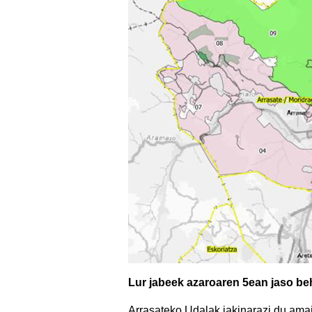
Lur jabeek azaroaren 5ean jaso b
Arrasateko Udalak jakinarazi du amait