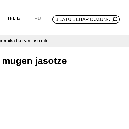
Udala
EU
BILATU BEHAR DUZUNA
buruxka batean jaso ditu
n mugen jasotze