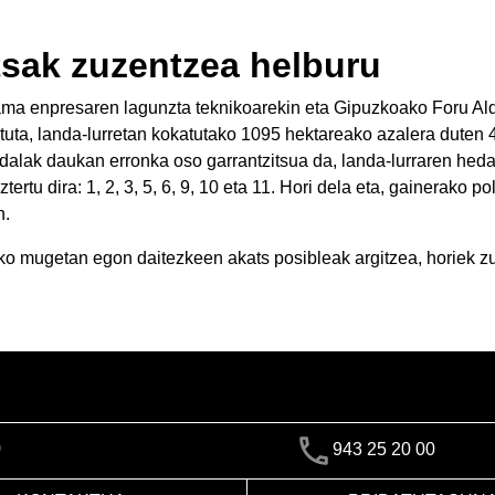
tsak zuzentzea helburu
ama enpresaren lagunzta teknikoarekin eta Gipuzkoako Foru A
uta, landa-lurretan kokatutako 1095 hektareako azalera duten 
Udalak daukan erronka oso garrantzitsua da, landa-lurraren he
tu dira: 1, 2, 3, 5, 6, 9, 10 eta 11. Hori dela eta, gainerako 
n.
oko mugetan egon daitezkeen akats posibleak argitzea, horiek 
)
943 25 20 00