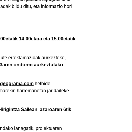
ak bildu ditu, eta informazio hori
00etatik 14:00etara eta 15:00etatik
ute erreklamazioak aurkezteko,
3aren ondoren aurkeztutako
@geograma.com
helbide
ramarekin harremanetan jar daiteke
irigintza Sailean
,
azaroaren 6tik
indako lanagatik, proiektuaren